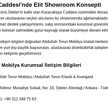
Caddesi'nde Elit Showroom Konsepti
ünü Siteler'in kalbi olan Karacakaya Caddesi üzerindeki devas
 ve uluslararası seçkin alıcılarını bu showroomda ağırlamaktadır
ari destek yaklaşımlarını, satış sonrasındaki kurumsal güvenilirl
in küresel sahnedeki gurur kaynağı olarak büyümeye devam etme
letişim bilgileri doğrudan Abdullah Torun Mobilya imalat merkezi
ve yurt dışı bayilik başvuruları, uluslararası distribütörlük taleple
n iletişime geçebilirsiniz.
Mobilya Kurumsal İletişim Bilgileri
llah Torun Mobilya / Abdullah Torun Klasik & Avangard
dresi: Muradiye Sokak, No: 18, Siteler, Altındağ / Ankara - Tür
 1: +90 312 348 75 63