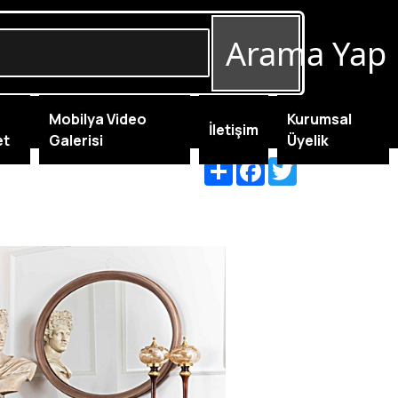
Arama Yap
Mobilya Video
Kurumsal
İletişim
et
Galerisi
Üyelik
Share
Facebook
Twitter