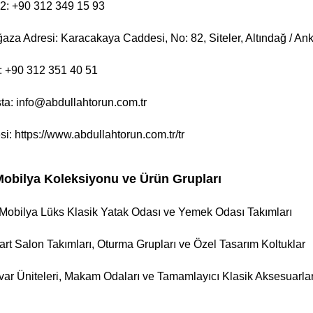
 2: +90 312 349 15 93
za Adresi: Karacakaya Caddesi, No: 82, Siteler, Altındağ / Ank
: +90 312 351 40 51
a: info@abdullahtorun.com.tr
si:
https://www.abdullahtorun.com.tr/tr
obilya Koleksiyonu ve Ürün Grupları
Mobilya Lüks Klasik Yatak Odası ve Yemek Odası Takımları
gart Salon Takımları, Oturma Grupları ve Özel Tasarım Koltuklar
ar Üniteleri, Makam Odaları ve Tamamlayıcı Klasik Aksesuarla