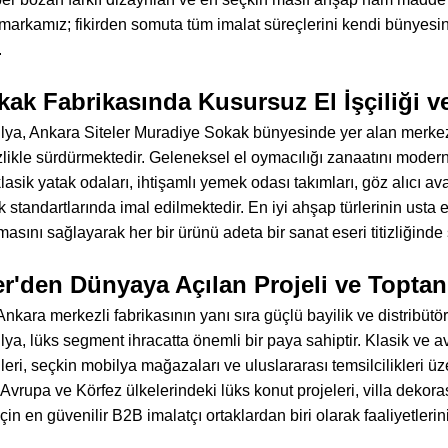
 markamız; fikirden somuta tüm imalat süreçlerini kendi bünyesi
.
ak Fabrikasında Kusursuz El İşçiliği 
ya, Ankara Siteler Muradiye Sokak bünyesinde yer alan merkez 
tizlikle sürdürmektedir. Geleneksel el oymacılığı zanaatını moder
klasik yatak odaları, ihtişamlı yemek odası takımları, göz alıcı a
ik standartlarında imal edilmektedir. En iyi ahşap türlerinin ust
masını sağlayarak her bir ürünü adeta bir sanat eseri titizliğind
er'den Dünyaya Açılan Projeli ve Toptan
nkara merkezli fabrikasının yanı sıra güçlü bayilik ve distribütör
a, lüks segment ihracatta önemli bir paya sahiptir. Klasik ve av
leri, seçkin mobilya mağazaları ve uluslararası temsilcilikleri üz
Avrupa ve Körfez ülkelerindeki lüks konut projeleri, villa dekoras
çin en güvenilir B2B imalatçı ortaklardan biri olarak faaliyetleri