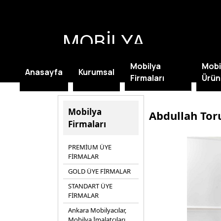
MOBİLYA
KAMPANYALARI
Mobilya
Mobi
Anasayfa
Kurumsal
Firmaları
Ürün
Mobilya
Abdullah Tor
Firmaları
PREMİUM ÜYE
FİRMALAR
GOLD ÜYE FİRMALAR
STANDART ÜYE
FİRMALAR
Ankara Mobilyacılar,
Mobilya İmalatçıları,