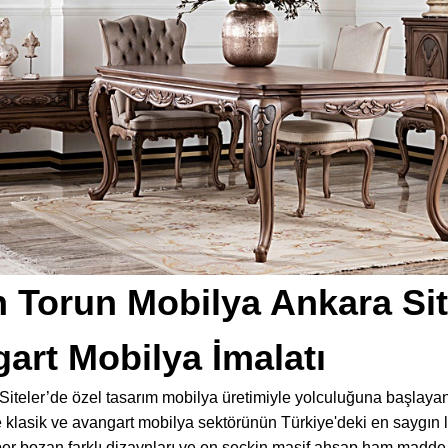
 Torun Mobilya Ankara Site
art Mobilya İmalatı
Siteler’de özel tasarım mobilya üretimiyle yolculuğuna başlaya
 klasik ve avangart mobilya sektörünün Türkiye'deki en saygın li
zber bozan farklı dizaynları ve en seçkin masif ahşap ham madde