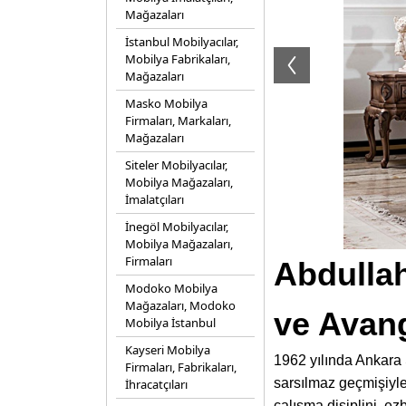
Mağazaları
İstanbul Mobilyacılar,
Mobilya Fabrikaları,
Mağazaları
Masko Mobilya
Firmaları, Markaları,
Mağazaları
Siteler Mobilyacılar,
Mobilya Mağazaları,
İmalatçıları
İnegöl Mobilyacılar,
Mobilya Mağazaları,
Firmaları
Abdullah
Modoko Mobilya
Mağazaları, Modoko
ve Avang
Mobilya İstanbul
Kayseri Mobilya
1962 yılında Ankara 
Firmaları, Fabrikaları,
sarsılmaz geçmişiyle
İhracatçıları
çalışma disiplini, e