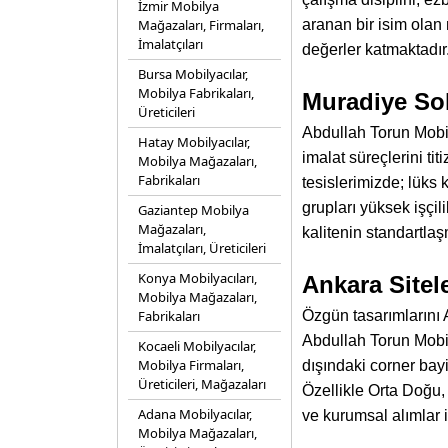
İzmir Mobilya
Mağazaları, Firmaları,
aranan bir isim olan
İmalatçıları
değerler katmaktadır
Bursa Mobilyacılar,
Mobilya Fabrikaları,
Muradiye Sok
Üreticileri
Abdullah Torun Mobil
Hatay Mobilyacılar,
imalat süreçlerini ti
Mobilya Mağazaları,
Fabrikaları
tesislerimizde; lüks 
grupları yüksek işçil
Gaziantep Mobilya
Mağazaları,
kalitenin standartlaş
İmalatçıları, Üreticileri
Konya Mobilyacıları,
Ankara Sitel
Mobilya Mağazaları,
Fabrikaları
Özgün tasarımlarını A
Abdullah Torun Mobily
Kocaeli Mobilyacılar,
Mobilya Firmaları,
dışındaki corner bayi
Üreticileri, Mağazaları
Özellikle Orta Doğu, 
Adana Mobilyacılar,
ve kurumsal alımlar i
Mobilya Mağazaları,