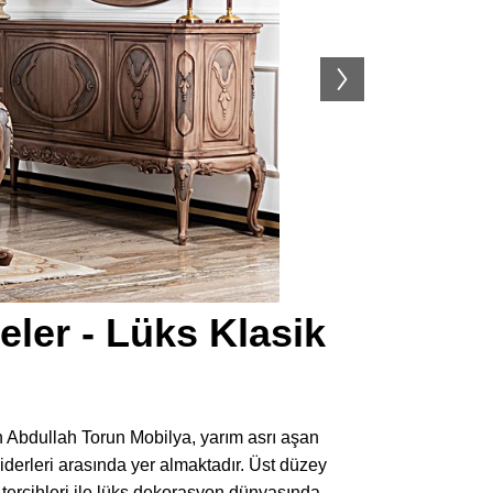
ler - Lüks Klasik
n Abdullah Torun Mobilya, yarım asrı aşan
derleri arasında yer almaktadır. Üst düzey
 tercihleri ile lüks dekorasyon dünyasında