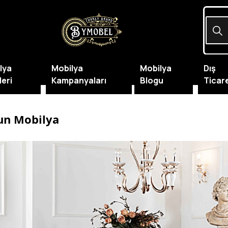
lya
Mobilya
Mobilya
Dış
leri
Kampanyaları
Blogu
Ticar
un Mobilya