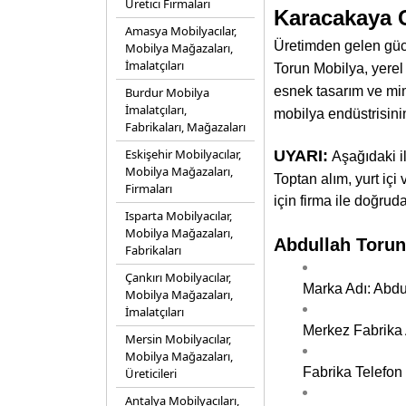
Üretici Firmaları
Karacakaya 
Amasya Mobilyacılar,
Üretimden gelen güc
Mobilya Mağazaları,
İmalatçıları
Torun Mobilya, yerel
esnek tasarım ve mim
Burdur Mobilya
İmalatçıları,
mobilya endüstrisin
Fabrikaları, Mağazaları
Eskişehir Mobilyacılar,
UYARI:
Aşağıdaki i
Mobilya Mağazaları,
Toptan alım, yurt içi 
Firmaları
için firma ile doğruda
Isparta Mobilyacılar,
Mobilya Mağazaları,
Abdullah Torun 
Fabrikaları
Çankırı Mobilyacılar,
Marka Adı: Abdu
Mobilya Mağazaları,
İmalatçıları
Merkez Fabrika A
Mersin Mobilyacılar,
Mobilya Mağazaları,
Fabrika Telefon
Üreticileri
Antalya Mobilyacıları,