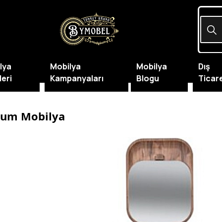
lya
Mobilya
Mobilya
Dış
leri
Kampanyaları
Blogu
Ticar
ium Mobilya