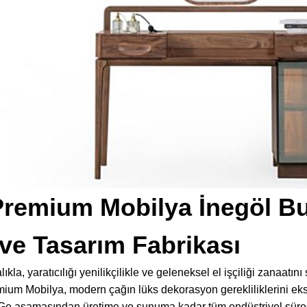
Premium Mobilya İnegöl B
ve Tasarım Fabrikası
kla, yaratıcılığı yenilikçilikle ve geleneksel el işçiliği zanaatını
um Mobilya, modern çağın lüks dekorasyon gerekliliklerini eksi
-Ge aşamasından üretime ve sunuma kadar tüm endüstriyel süreçl