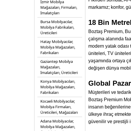
İzmir Mobilya
Mağazaları, Firmaları,
markamız; konfor, güv
İmalatçıları
18 Bin Metre
Bursa Mobilyacılar,
Mobilya Fabrikaları,
Boztaş Premium, Bur
Üreticileri
çalışma alanında faal
Hatay Mobilyacılar,
modern yatak odası t
Mobilya Mağazaları,
Fabrikaları
üniteleri, TV ünitele
yaşamında ortaya çık
Gaziantep Mobilya
Mağazaları,
değişen dünya mobil
İmalatçıları, Üreticileri
Konya Mobilyacıları,
Global Pazar
Mobilya Mağazaları,
Fabrikaları
Müşterileri ve tedari
Boztaş Premium Mobil
Kocaeli Mobilyacılar,
Mobilya Firmaları,
insanın beğenilerine
Üreticileri, Mağazaları
ülkeye ihraç etmekted
Adana Mobilyacılar,
güvenilir ve prestijli
Mobilya Mağazaları,