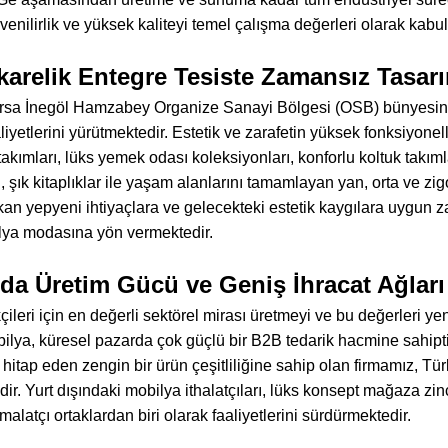
enilirlik ve yüksek kaliteyi temel çalışma değerleri olarak kabu
karelik Entegre Tesiste Zamansız Tasar
sa İnegöl Hamzabey Organize Sanayi Bölgesi (OSB) bünyesind
iyetlerini yürütmektedir. Estetik ve zarafetin yüksek fonksiyonel
akımları, lüks yemek odası koleksiyonları, konforlu koltuk takıml
ri, şık kitaplıklar ile yaşam alanlarını tamamlayan yan, orta ve zi
an yepyeni ihtiyaçlara ve gelecekteki estetik kaygılara uygun za
ya modasına yön vermektedir.
da Üretim Gücü ve Geniş İhracat Ağları
kçileri için en değerli sektörel mirası üretmeyi ve bu değerleri 
ya, küresel pazarda çok güçlü bir B2B tedarik hacmine sahiptir
 hitap eden zengin bir ürün çeşitliliğine sahip olan firmamız, T
ir. Yurt dışındaki mobilya ithalatçıları, lüks konsept mağaza zinc
 imalatçı ortaklardan biri olarak faaliyetlerini sürdürmektedir.