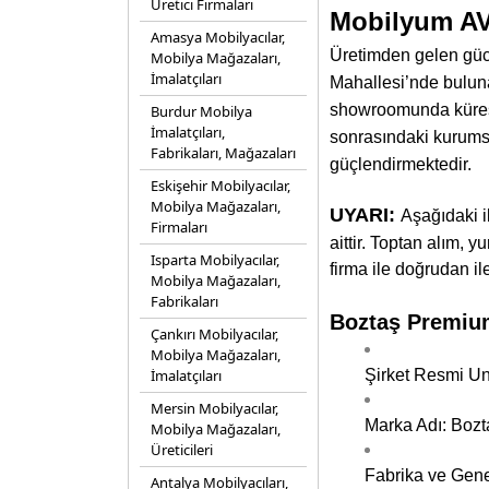
Üretici Firmaları
Mobilyum AV
Amasya Mobilyacılar,
Üretimden gelen gücü
Mobilya Mağazaları,
İmalatçıları
Mahallesi’nde buluna
showroomunda küresel
Burdur Mobilya
İmalatçıları,
sonrasındaki kurums
Fabrikaları, Mağazaları
güçlendirmektedir.
Eskişehir Mobilyacılar,
Mobilya Mağazaları,
UYARI:
Aşağıdaki 
Firmaları
aittir. Toptan alım, y
Isparta Mobilyacılar,
firma ile doğrudan il
Mobilya Mağazaları,
Fabrikaları
Boztaş Premium
Çankırı Mobilyacılar,
Mobilya Mağazaları,
İmalatçıları
Şirket Resmi Un
Mersin Mobilyacılar,
Marka Adı: Boz
Mobilya Mağazaları,
Üreticileri
Fabrika ve Gene
Antalya Mobilyacıları,