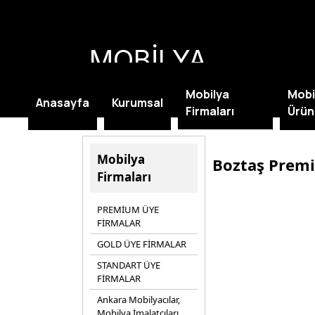
MOBİLYA
KAMPANYALARI
Mobilya
Mobi
Anasayfa
Kurumsal
Firmaları
Ürün
Mobilya
Boztaş Prem
Firmaları
PREMİUM ÜYE
FİRMALAR
GOLD ÜYE FİRMALAR
STANDART ÜYE
FİRMALAR
Ankara Mobilyacılar,
Mobilya İmalatçıları,