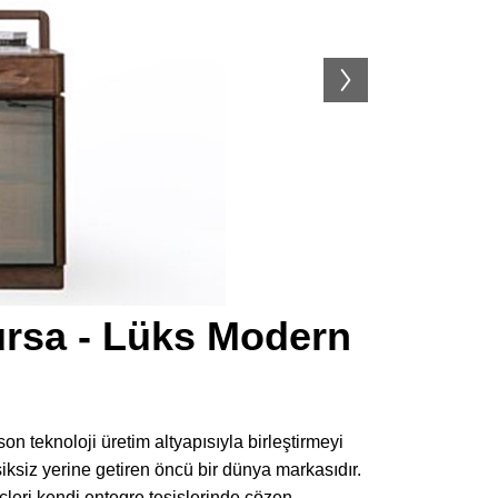
ursa - Lüks Modern
 son teknoloji üretim altyapısıyla birleştirmeyi
ksiz yerine getiren öncü bir dünya markasıdır.
eri kendi entegre tesislerinde çözen