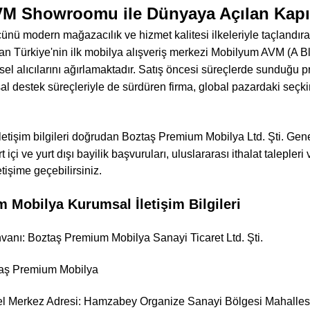
M Showroomu ile Dünyaya Açılan Kapı
nü modern mağazacılık ve hizmet kalitesi ilkeleriyle taçlandı
n Türkiye'nin ilk mobilya alışveriş merkezi Mobilyum AVM (A B
 alıcılarını ağırlamaktadır. Satış öncesi süreçlerde sunduğu pr
al destek süreçleriyle de sürdüren firma, global pazardaki se
iletişim bilgileri doğrudan Boztaş Premium Mobilya Ltd. Şti. 
urt içi ve yurt dışı bayilik başvuruları, uluslararası ithalat talepler
etişime geçebilirsiniz.
 Mobilya Kurumsal İletişim Bilgileri
vanı: Boztaş Premium Mobilya Sanayi Ticaret Ltd. Şti.
taş Premium Mobilya
l Merkez Adresi: Hamzabey Organize Sanayi Bölgesi Mahallesi, 