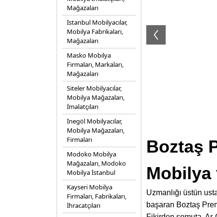
Mağazaları
İstanbul Mobilyacılar,
Mobilya Fabrikaları,
Mağazaları
Masko Mobilya
Firmaları, Markaları,
Mağazaları
Siteler Mobilyacılar,
Mobilya Mağazaları,
İmalatçıları
İnegöl Mobilyacılar,
Mobilya Mağazaları,
Firmaları
Boztaş 
Modoko Mobilya
Mağazaları, Modoko
Mobilya 
Mobilya İstanbul
Kayseri Mobilya
Uzmanlığı üstün ustalı
Firmaları, Fabrikaları,
başaran Boztaş Premi
İhracatçıları
Fikirden somuta, Ar