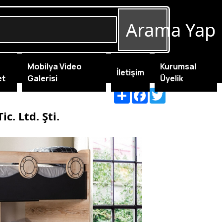
Arama Yap
Mobilya Video
Kurumsal
İletişim
et
Galerisi
Üyelik
Share
Facebook
Twitter
c. Ltd. Şti.