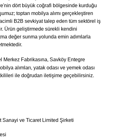
ye'nin dört büyük coğrafi bölgesinde kurduğu
şumuz; toptan mobilya alımı gerçekleştiren
 hacimli B2B sevkiyat talep eden tüm sektörel iş
dir. Ürün geliştirmede sürekli kendini
 katma değer sunma yolunda emin adımlarla
tmektedir.
nel Merkez Fabrikasına, Savköy Entegre
obilya alımları, yatak odası ve yemek odası
kilileri ile doğrudan iletişime geçebilirsiniz.
Sanayi ve Ticaret Limited Şirketi
esi