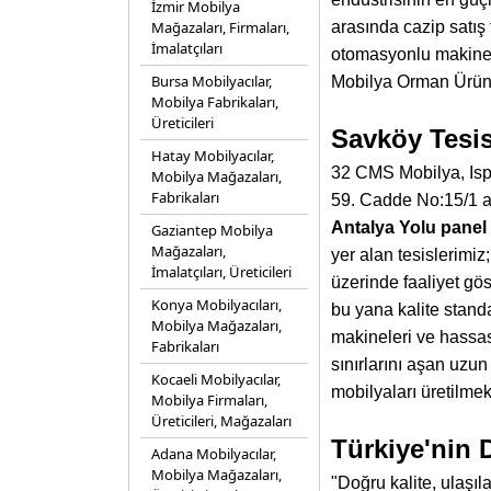
İzmir Mobilya
Mağazaları, Firmaları,
arasında cazip satış 
İmalatçıları
otomasyonlu makine
Bursa Mobilyacılar,
Mobilya Orman Ürün. 
Mobilya Fabrikaları,
Üreticileri
Savköy Tesis
Hatay Mobilyacılar,
32 CMS Mobilya, Ispar
Mobilya Mağazaları,
Fabrikaları
59. Cadde No:15/1 ad
Antalya Yolu panel 
Gaziantep Mobilya
Mağazaları,
yer alan tesislerimi
İmalatçıları, Üreticileri
üzerinde faaliyet g
Konya Mobilyacıları,
bu yana kalite stand
Mobilya Mağazaları,
makineleri ve hassas 
Fabrikaları
sınırlarını aşan uzun
Kocaeli Mobilyacılar,
mobilyaları üretilmek
Mobilya Firmaları,
Üreticileri, Mağazaları
Türkiye'nin 
Adana Mobilyacılar,
Mobilya Mağazaları,
"Doğru kalite, ulaşı