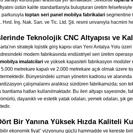
fiyatını üstün kalite standartlarıyla buluşturan üretim felsefesiyl
 parkuruyla
toptan seri panel mobilya fabrikalari
segmentine 
Hırd. İnş. Nak. San. ve Tic. Ltd. Şti. resmi unvanıyla hacmini he
lerinde Teknolojik CNC Altyapısı ve Ka
ta'nın stratejik lojistik giriş kapısı olan Yeni Antalya Yolu üze
resindeki modern fabrikasında endüstriyel seri üretim operasy
mobilya imalatcilari
ve yüksek kapasiteli fabrikasyon modüler 
z; 5.000 metrekare kapalı ve 2.000 metrekare açık olmak üzere t
östermektedir. Bünyesindeki uzman yönetim kadrosu ve alanında
ardizasyon çalışmalarını aralıksız sürdüren fabrikamızda; son t
bantlama hatları kullanılmaktadır. Bu ileri altyapı sayesinde, f
 ömürlü, dayanıklı ve estetik yatak odaları, yemek odaları, şık 
tedir.
Dört Bir Yanına Yüksek Hızda Kaliteli 
labilir ekonomik fiyat" vizyonunu güçlü hammadde ve kereste bir