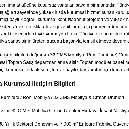
seri imalat gücüne kusursuz yansıtan saygın bir markadır. Türki
ış ağları sayesinde yüksek hızda kurumsal hizmet sunan kurulu
rt içi bayilik ağları, kurumsal konut/taahhüt projeleri ve yüksek
Akdeniz’deki en istikrarlı ve güvenilir imalatçı partnerlerden biri
icaret ilkelerinden taviz vermeyen firma, Türkiye ekonomisine
lya sanayisinin üreten gücünü başarıyla temsil etmeye devam e
letişim bilgileri doğrudan 32 CMS Mobilya (Reni Furniture) Ge
sal Toptan Satış departmanlarına aittir. Toptan modüler panel m
t içi kurumsal tedarik süreçleri ve bayilik başvuruları için firma yet
 Kurumsal İletişim Bilgileri
 Furniture / Reni Mobilya / 32 CMS Mobilya & Orman Ürünleri
vanı: 32 C.M.S Mobilya Orman Ürünleri Hırdavat İnşaat Nakliyat 
8 Yıllık Sektörel Deneyim ve 7.000 m² Entegre Fabrika Güvenc