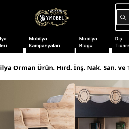
lya
Mobilya
Mobilya
Dış
leri
Kampanyaları
Blogu
Ticar
lya Orman Ürün. Hırd. İnş. Nak. San. ve Ti