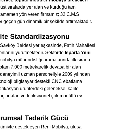
e üst sıralarda yer alan ve kurduğu tam
tamamen yön veren firmamız; 32 C.M.S
r geçen gün dinamik bir şekilde artırmaktadır.
lite Standardizasyonu
ri Savköy Beldesi yerleşkesinde, Fatih Mahallesi
onlarını yürütmektedir. Sektörde
Isparta Yeni
mobilya mühendisliği aramalarında ilk sırada
oplam 7.000 metrekarelik devasa bir alan
 deneyimli uzman personeliyle 2009 yılından
eknoloji bilgisayar destekli CNC ebatlama
abrikasyon ürünlerdeki geleneksel kalite
genç odaları ve fonksiyonel çok modüllü ev
Kurumsal Tedarik Gücü
ikimiyle destekleyen Reni Mobilya, ulusal