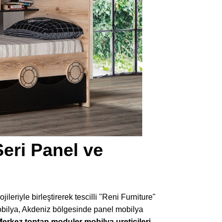
eri Panel ve
leriyle birleştirerek tescilli "Reni Furniture"
obilya, Akdeniz bölgesinde panel mobilya
Merkez toptan moduler mobilya ureticileri