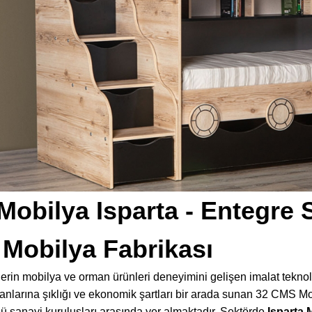
obilya Isparta - Entegre S
Mobilya Fabrikası
derin mobilya ve orman ürünleri deneyimini gelişen imalat teknoloji
nlarına şıklığı ve ekonomik şartları bir arada sunan 32 CMS M
lü sanayi kuruluşları arasında yer almaktadır. Sektörde
Isparta 