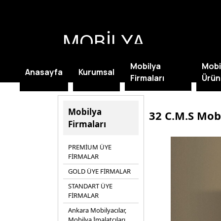
MOBİLYA
KAMPANYALARI
Mobilya
Mobi
Anasayfa
Kurumsal
Firmaları
Ürün
Mobilya
32 C.M.S Mobi
Firmaları
PREMİUM ÜYE
FİRMALAR
GOLD ÜYE FİRMALAR
STANDART ÜYE
FİRMALAR
Ankara Mobilyacılar,
Mobilya İmalatçıları,