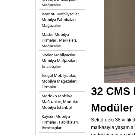
Mağazaları
İstanbul Mobilyacılar,
Mobilya Fabrikaları,
Mağazaları
Masko Mobilya
Firmaları, Markaları,
Mağazaları
Siteler Mobilyacılar,
Mobilya Mağazaları,
İmalatçıları
İnegöl Mobilyacılar,
Mobilya Mağazaları,
Firmaları
32 CMS M
Modoko Mobilya
Mağazaları, Modoko
Modüler 
Mobilya İstanbul
Kayseri Mobilya
Sektördeki 38 yıllık 
Firmaları, Fabrikaları,
markasıyla yaşam ala
İhracatçıları
endüstrisinin en güç