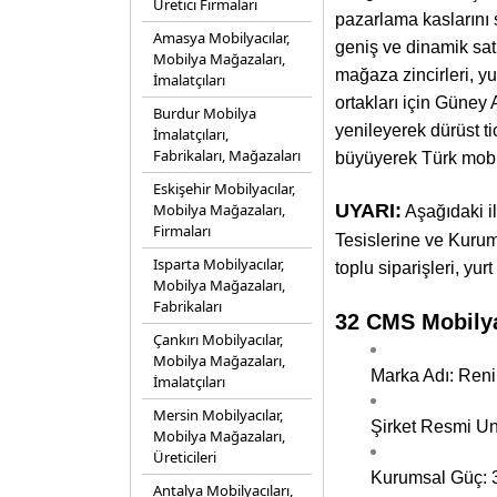
Üretici Firmaları
pazarlama kaslarını 
Amasya Mobilyacılar,
geniş ve dinamik sat
Mobilya Mağazaları,
mağaza zincirleri, yu
İmalatçıları
ortakları için Güney 
Burdur Mobilya
yenileyerek dürüst t
İmalatçıları,
Fabrikaları, Mağazaları
büyüyerek Türk mobi
Eskişehir Mobilyacılar,
Mobilya Mağazaları,
UYARI:
Aşağıdaki i
Firmaları
Tesislerine ve Kurum
Isparta Mobilyacılar,
toplu siparişleri, yur
Mobilya Mağazaları,
Fabrikaları
32 CMS Mobilya
Çankırı Mobilyacılar,
Mobilya Mağazaları,
Marka Adı: Reni
İmalatçıları
Mersin Mobilyacılar,
Şirket Resmi Un
Mobilya Mağazaları,
Üreticileri
Kurumsal Güç: 3
Antalya Mobilyacıları,