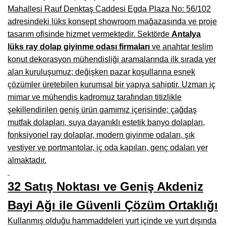
Manisa Mobilyacılar, Mobilya Fabrikaları, Mağazaları
Mahallesi Rauf Denktaş Caddesi Egda Plaza No: 56/102
adresindeki lüks konsept showroom mağazasında ve proje
Osmaniye Mobilyacılar, Mobilya Mağazaları, İmalatçıları
tasarım ofisinde hizmet vermektedir. Sektörde
Antalya
Düzce Mobilyacılar, Mobilya Mağazaları, Fabrikaları
lüks ray dolap giyinme odası firmaları
ve anahtar teslim
konut dekorasyon mühendisliği aramalarında ilk sırada yer
Samsun Mobilyacıları, Mobilya Fabrikaları, Mağazaları
alan kuruluşumuz; değişken pazar koşullarına esnek
Balıkesir Mobilya Mağazaları, Fabrikaları, İmalatçıları
çözümler üretebilen kurumsal bir yapıya sahiptir. Uzman iç
mimar ve mühendis kadromuz tarafından titizlikle
Kahramanmaraş Mobilya İmalatçıları, Mağazaları, Fabrikaları
şekillendirilen geniş ürün gamımız içerisinde; çağdaş
mutfak dolapları, suya dayanıklı estetik banyo dolapları,
Mardin Mobilyacılar, Mağazaları, İmalatçıları
fonksiyonel ray dolaplar, modern giyinme odaları, şık
Diyarbakır Mobilyacılar, Mobilya Firmaları, İmalatçıları
vestiyer ve portmantolar, iç oda kapıları, genç odaları yer
almaktadır.
Şanlıurfa Mobilyacılar, Mobilya Mağazaları, Firmaları
Trabzon Mobilyacılar, Mobilya İmalatçıları, Mağazaları
32 Satış Noktası ve Geniş Akdeniz
Erzurum Mobilyacılar, Mobilya İmalatçıları, Mağazaları
Bayi Ağı ile Güvenli Çözüm Ortaklığı
Kullanmış olduğu hammaddeleri yurt içinde ve yurt dışında
Afyon Mobilyacılar, Mobilya Mağazaları, İmalatçıları