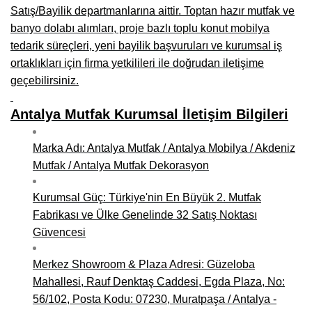
Kars Mobilya İmalatçıları, Mağazaları, Mobilyacılar
Satış/Bayilik departmanlarına aittir. Toptan hazır mutfak ve
banyo dolabı alımları, proje bazlı toplu konut mobilya
Kırşehir Mobilya İmalatçıları, Firmaları, Mobilyacılar
tedarik süreçleri, yeni bayilik başvuruları ve kurumsal iş
Kütahya Mobilya İmalatçıları, Mağazaları, Mobilyacılar
ortaklıkları için firma yetkilileri ile doğrudan iletişime
geçebilirsiniz.
Malatya Mobilyacılar, Mağazaları, İmalatçıları, Fabrikaları
Antalya Mutfak Kurumsal İletişim Bilgileri
Sinop Mobilya İmalatçıları, Mağazaları, Mobilyacılar
Tekirdağ Mobilyacılar, Mobilya İmalatçıları, Mağazaları
Marka Adı: Antalya Mutfak / Antalya Mobilya / Akdeniz
Mutfak / Antalya Mutfak Dekorasyon
Muş Mobilya İmalatçıları, Mağazaları, Mobilyacılar
Nevşehir Mobilyacılar, Mobilya İmalatçıları, Mağazaları
Kurumsal Güç: Türkiye'nin En Büyük 2. Mutfak
Fabrikası ve Ülke Genelinde 32 Satış Noktası
Ordu Mobilya Mağazaları, İmalatçıları, Mobilyacılar
Güvencesi
Rize Mobilyacılar, Mobilya İmalatçıları, Mağazaları
Merkez Showroom & Plaza Adresi: Güzeloba
Sivas Mobilya Fabrikaları, Üreticileri, Mağazaları
Mahallesi, Rauf Denktaş Caddesi, Egda Plaza, No:
56/102, Posta Kodu: 07230, Muratpaşa / Antalya -
Tokat Mobilyacılar, Mobilya Mağazaları, İmalatçıları