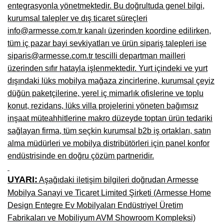
entegrasyonla yönetmektedir. Bu doğrultuda genel bilgi,
Niğde Mobilyacılar, Mobilya Firmaları, İmalatçıları
kurumsal talepler ve dış ticaret süreçleri
info@armesse.com.tr kanalı üzerinden koordine edilirken,
Giresun Mobilya Mağazaları, İmalatçıları, Mobilyacıları
tüm iç pazar bayi sevkiyatları ve ürün sipariş talepleri ise
siparis@armesse.com.tr tescilli departman mailleri
üzerinden sıfır hatayla işlenmektedir. Yurt içindeki ve yurt
dışındaki lüks mobilya mağaza zincirlerine, kurumsal çeyiz
düğün paketçilerine, yerel iç mimarlık ofislerine ve toplu
konut, rezidans, lüks villa projelerini yöneten bağımsız
inşaat müteahhitlerine makro düzeyde toptan ürün tedariki
sağlayan firma, tüm seçkin kurumsal b2b iş ortakları, satın
alma müdürleri ve mobilya distribütörleri için panel konfor
endüstrisinde en doğru çözüm partneridir.
UYARI:
Aşağıdaki iletişim bilgileri doğrudan Armesse
Mobilya Sanayi ve Ticaret Limited Şirketi (Armesse Home
Design Entegre Ev Mobilyaları Endüstriyel Üretim
Fabrikaları ve Mobiliyum AVM Showroom Kompleksi)