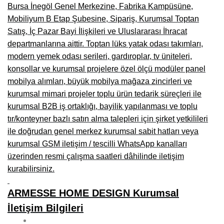
Bursa İnegöl Genel Merkezine, Fabrika Kampüsüne,
Mobiliyum B Etap Şubesine, Sipariş, Kurumsal Toptan
Satış, İç Pazar Bayi İlişkileri ve Uluslararası İhracat
departmanlarına aittir. Toptan lüks yatak odası takımları,
modern yemek odası serileri, gardıroplar, tv üniteleri,
konsollar ve kurumsal projelere özel ölçü modüler panel
mobilya alımları, büyük mobilya mağaza zincirleri ve
kurumsal mimari projeler toplu ürün tedarik süreçleri ile
kurumsal B2B iş ortaklığı, bayilik yapılanması ve toplu
tır/konteyner bazlı satın alma talepleri için şirket yetkilileri
ile doğrudan genel merkez kurumsal sabit hatları veya
kurumsal GSM iletişim / tescilli WhatsApp kanalları
üzerinden resmi çalışma saatleri dâhilinde iletişim
kurabilirsiniz.
ARMESSE HOME DESIGN Kurumsal
İletişim Bilgileri