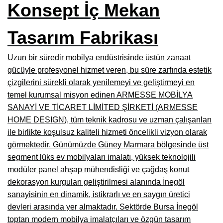
Konsept İç Mekan
Burdur Mobilya İmalatçıları, Fabrikaları, Mağazaları
Tasarım Fabrikası
Eskişehir Mobilyacılar, Mobilya Mağazaları, Firmaları
Isparta Mobilyacılar, Mobilya Mağazaları, Fabrikaları
Uzun bir süredir mobilya endüstrisinde üstün zanaat
gücüyle profesyonel hizmet veren, bu süre zarfında estetik
Çankırı Mobilyacılar, Mobilya Mağazaları, İmalatçıları
çizgilerini sürekli olarak yenilemeyi ve geliştirmeyi en
Mersin Mobilyacılar, Mobilya Mağazaları, Üreticileri
temel kurumsal misyon edinen ARMESSE MOBİLYA
SANAYİ VE TİCARET LİMİTED ŞİRKETİ (ARMESSE
Antalya Mobilyacıları, Mobilya Mağazaları, Firmaları
HOME DESIGN), tüm teknik kadrosu ve uzman çalışanları
Bolu Mobilyacılar, Mobilya Mağazaları, İmalatçıları
ile birlikte koşulsuz kaliteli hizmeti öncelikli vizyon olarak
görmektedir. Günümüzde Güney Marmara bölgesinde üst
Kırklareli Mobilyacılar, Mobilya Firmaları, Mağazaları
segment lüks ev mobilyaları imalatı, yüksek teknolojili
Muğla Mobilyacılar, Mobilya Mağazaları, İmalatçıları
modüler panel ahşap mühendisliği ve çağdaş konut
dekorasyon kurguları geliştirilmesi alanında İnegöl
Kastamonu Mobilya Mağazaları, Firmaları
sanayisinin en dinamik, istikrarlı ve en saygın üretici
devleri arasında yer almaktadır. Sektörde Bursa İnegöl
Sakarya Mobilyacılar, Mobilya Mağazaları, İmalatçıları
toptan modern mobilya imalatçıları ve özgün tasarım