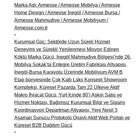
Marka Adı: Armesse / Armesse Mobilya / Armesse
Home Design / Armesse İnegöl / Armesse Bursa /
Armesse Mahmudiye / Armesse Mobiliyum /
Armesse.com.tr
Kurumsal Güç: Sektörde Uzun Süreli Hizmet
Deneyimi ve Sürekli Yenilenmeyi Misyon Edinen
Köklü Marka Gücü, İnegöl Mahmudiye Bölgesi’nde 26.
Mobilya Sokak’ta Entegre Üretim Fabrikası Altyapısı,
İnegöl-Bursa Karayolu Üzerinde Mobiliyum AVM B
Etap bünyesinde Çok Katlı Lüks Konsept Showroom
Kompleksi, Küresel Pazarda Tam 22 Ülkeye Aktif
Makro İhracat Gücü, Yurt İçinde 80’i Aşkın Satış ve
Hizmet Noktası, Bağımsız Kurumsal Bilgi ve Sipariş
Koordinasyon Departman Altyapısı, Yeni Nesil 3
Aşamalı Sunucu Protokolü Onaylı Aktif Web Portalı ve
Küresel B2B Dağıtım Gücü