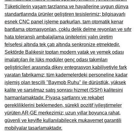
Tüketicilerin yaşam tarzlarına ve hayallerine uygun dünya
Çanakkale Mobilyacılar, Mobilya Fabrikaları, Mağazaları
standartlarında ürünler geliştiren tesislerimiz; bilgisayarlı
Karabağlar Mobilyacıları, Mobilya İmalatçıları, Firmaları
esnek CNC panel işleme parkurları, tam otomatik kenar
bantlama otomasyonları, çoklu delik delme reyonları ve sıfır
Aydın Mobilya Mağazaları, Firmaları, Dekorasyon Firmaları
hata toleranslı ambalajlama ünitelerini yalın üretim
Bilecik Mobilyacılar, Mobilya İmalatçıları, Mağazaları
felsefesi altında tek çatı altında senkronize etmektedir.
Sektörde Balıkesir toptan modern yatak ve yemek odası
Çorum Mobilyacılar, Mobilya Mağazaları, İmalatçıları
imalatçıları ile lüks modüler genç odası takımları
geliştiricileri arasında dikey entegrasyon kabiliyetiyle fark
Denizli Mobilyacılar, Mobilya Üreticileri, Mağazaları
yaratan fabrikamız; tüm kademelerdeki personeline kadar
Adıyaman Mobilyacılar, Mobilya İmalatçıları, Mağazaları
işlemiş olan tescilli "Baymob Ruhu" ile dürüstlük, yüksek
kalite ve sarsılmaz satış sonrası hizmet (SSH) kalitesini
Ağrı Mobilyacılar, Mobilya İmalatçıları, Mağazaları
harmanlamaktadır. Piyasa şartlarını ve rekabet
Edirne Mobilyacilar, Mobilya İmalatçıları, Mağazaları
gerekliliklerini beklemeden, sürekli pozitif iyileştirmeler
yürüten AR-GE merkezimiz; uzun yıllar boyunca rahat,
Erzincan Mobilyacılar, Mobilya İmalatçıları, Mağazaları
güvenli ve keyifle kullanılabilecek mukavemet garantili
Yozgat Mobilya Mağazaları, İmalatçıları, Mobilyacıları
mobilyalar tasarlamaktadır.