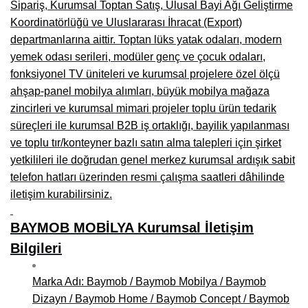
Sipariş, Kurumsal Toptan Satış, Ulusal Bayi Ağı Geliştirme
Koordinatörlüğü ve Uluslararası İhracat (Export)
departmanlarına aittir. Toptan lüks yatak odaları, modern
yemek odası serileri, modüler genç ve çocuk odaları,
fonksiyonel TV üniteleri ve kurumsal projelere özel ölçü
ahşap-panel mobilya alımları, büyük mobilya mağaza
zincirleri ve kurumsal mimari projeler toplu ürün tedarik
süreçleri ile kurumsal B2B iş ortaklığı, bayilik yapılanması
ve toplu tır/konteyner bazlı satın alma talepleri için şirket
yetkilileri ile doğrudan genel merkez kurumsal ardışık sabit
telefon hatları üzerinden resmi çalışma saatleri dâhilinde
iletişim kurabilirsiniz.
BAYMOB MOBİLYA Kurumsal İletişim
Bilgileri
Marka Adı: Baymob / Baymob Mobilya / Baymob
Dizayn / Baymob Home / Baymob Concept / Baymob