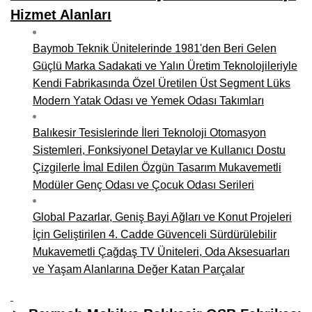
Hizmet Alanları
Baymob Teknik Ünitelerinde 1981'den Beri Gelen
Güçlü Marka Sadakati ve Yalın Üretim Teknolojileriyle
Kendi Fabrikasında Özel Üretilen Üst Segment Lüks
Modern Yatak Odası ve Yemek Odası Takımları
Balıkesir Tesislerinde İleri Teknoloji Otomasyon
Sistemleri, Fonksiyonel Detaylar ve Kullanıcı Dostu
Çizgilerle İmal Edilen Özgün Tasarım Mukavemetli
Modüler Genç Odası ve Çocuk Odası Serileri
Global Pazarlar, Geniş Bayi Ağları ve Konut Projeleri
İçin Geliştirilen 4. Cadde Güvenceli Sürdürülebilir
Mukavemetli Çağdaş TV Üniteleri, Oda Aksesuarları
ve Yaşam Alanlarına Değer Katan Parçalar