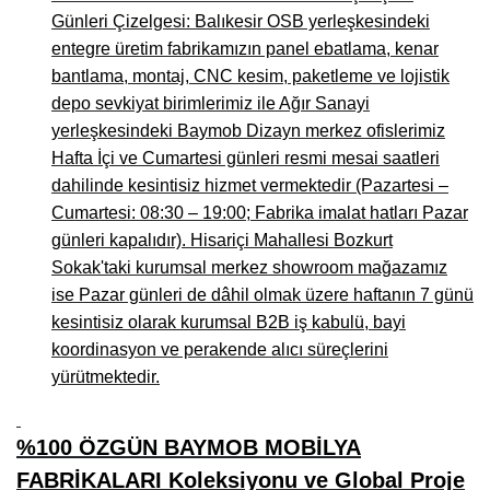
Günleri Çizelgesi: Balıkesir OSB yerleşkesindeki
entegre üretim fabrikamızın panel ebatlama, kenar
bantlama, montaj, CNC kesim, paketleme ve lojistik
depo sevkiyat birimlerimiz ile Ağır Sanayi
yerleşkesindeki Baymob Dizayn merkez ofislerimiz
Hafta İçi ve Cumartesi günleri resmi mesai saatleri
dahilinde kesintisiz hizmet vermektedir (Pazartesi –
Cumartesi: 08:30 – 19:00; Fabrika imalat hatları Pazar
günleri kapalıdır). Hisariçi Mahallesi Bozkurt
Sokak'taki kurumsal merkez showroom mağazamız
ise Pazar günleri de dâhil olmak üzere haftanın 7 günü
kesintisiz olarak kurumsal B2B iş kabulü, bayi
koordinasyon ve perakende alıcı süreçlerini
yürütmektedir.
%100 ÖZGÜN BAYMOB MOBİLYA
FABRİKALARI Koleksiyonu ve Global Proje