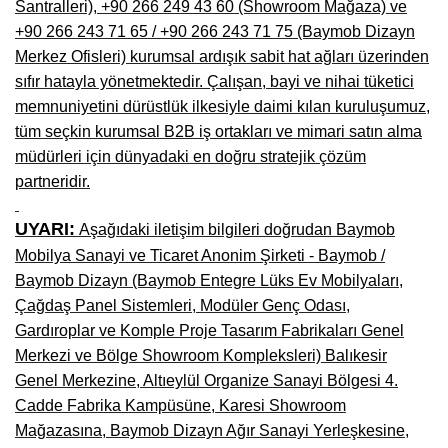
Santralleri), +90 266 249 43 60 (Showroom Mağaza) ve
Niğde Mobilyacılar, Mobilya Firmaları, İmalatçıları
+90 266 243 71 65 / +90 266 243 71 75 (Baymob Dizayn
Merkez Ofisleri) kurumsal ardışık sabit hat ağları üzerinden
Giresun Mobilya Mağazaları, İmalatçıları, Mobilyacıları
sıfır hatayla yönetmektedir. Çalışan, bayi ve nihai tüketici
memnuniyetini dürüstlük ilkesiyle daimi kılan kuruluşumuz,
tüm seçkin kurumsal B2B iş ortakları ve mimari satın alma
müdürleri için dünyadaki en doğru stratejik çözüm
partneridir.
UYARI:
Aşağıdaki iletişim bilgileri doğrudan Baymob
Mobilya Sanayi ve Ticaret Anonim Şirketi - Baymob /
Baymob Dizayn (Baymob Entegre Lüks Ev Mobilyaları,
Çağdaş Panel Sistemleri, Modüler Genç Odası,
Gardıroplar ve Komple Proje Tasarım Fabrikaları Genel
Merkezi ve Bölge Showroom Kompleksleri) Balıkesir
Genel Merkezine, Altıeylül Organize Sanayi Bölgesi 4.
Cadde Fabrika Kampüsüne, Karesi Showroom
Mağazasına, Baymob Dizayn Ağır Sanayi Yerleşkesine,