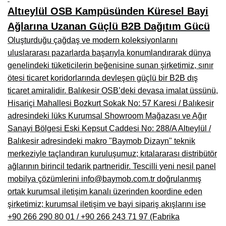
Kars Mobilya İmalatçıları, Mağazaları, Mobilyacılar
Altıeylül OSB Kampüsünden Küresel Bayi
Kırşehir Mobilya İmalatçıları, Firmaları, Mobilyacılar
Ağlarına Uzanan Güçlü B2B Dağıtım Gücü
Oluşturduğu çağdaş ve modern koleksiyonlarını
Kütahya Mobilya İmalatçıları, Mağazaları, Mobilyacılar
uluslararası pazarlarda başarıyla konumlandırarak dünya
Malatya Mobilyacılar, Mağazaları, İmalatçıları, Fabrikaları
genelindeki tüketicilerin beğenisine sunan şirketimiz, sınır
ötesi ticaret koridorlarında devleşen güçlü bir B2B dış
Sinop Mobilya İmalatçıları, Mağazaları, Mobilyacılar
ticaret amiralidir. Balıkesir OSB’deki devasa imalat üssünü,
Hisariçi Mahallesi Bozkurt Sokak No: 57 Karesi / Balıkesir
Tekirdağ Mobilyacılar, Mobilya İmalatçıları, Mağazaları
adresindeki lüks Kurumsal Showroom Mağazası ve Ağır
Muş Mobilya İmalatçıları, Mağazaları, Mobilyacılar
Sanayi Bölgesi Eski Kepsut Caddesi No: 288/A Altıeylül /
Balıkesir adresindeki makro "Baymob Dizayn" teknik
Nevşehir Mobilyacılar, Mobilya İmalatçıları, Mağazaları
merkeziyle taçlandıran kuruluşumuz; kıtalararası distribütör
Ordu Mobilya Mağazaları, İmalatçıları, Mobilyacılar
ağlarının birincil tedarik partneridir. Tescilli yeni nesil panel
mobilya çözümlerini info@baymob.com.tr doğrulanmış
Rize Mobilyacılar, Mobilya İmalatçıları, Mağazaları
ortak kurumsal iletişim kanalı üzerinden koordine eden
Sivas Mobilya Fabrikaları, Üreticileri, Mağazaları
şirketimiz; kurumsal iletişim ve bayi sipariş akışlarını ise
+90 266 290 80 01 / +90 266 243 71 97 (Fabrika
Tokat Mobilyacılar, Mobilya Mağazaları, İmalatçıları