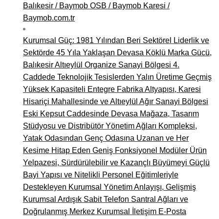
Balıkesir / Baymob OSB / Baymob Karesi /
Baymob.com.tr
Kurumsal Güç: 1981 Yılından Beri Sektörel Liderlik ve
Sektörde 45 Yıla Yaklaşan Devasa Köklü Marka Gücü,
Balıkesir Altıeylül Organize Sanayi Bölgesi 4.
Caddede Teknolojik Tesislerden Yalın Üretime Geçmiş
Yüksek Kapasiteli Entegre Fabrika Altyapısı, Karesi
Hisariçi Mahallesinde ve Altıeylül Ağır Sanayi Bölgesi
Eski Kepsut Caddesinde Devasa Mağaza, Tasarım
Stüdyosu ve Distribütör Yönetim Ağları Kompleksi,
Yatak Odasından Genç Odasına Uzanan ve Her
Kesime Hitap Eden Geniş Fonksiyonel Modüler Ürün
Yelpazesi, Sürdürülebilir ve Kazançlı Büyümeyi Güçlü
Bayi Yapısı ve Nitelikli Personel Eğitimleriyle
Destekleyen Kurumsal Yönetim Anlayışı, Gelişmiş
Kurumsal Ardışık Sabit Telefon Santral Ağları ve
Doğrulanmış Merkez Kurumsal İletişim E-Posta