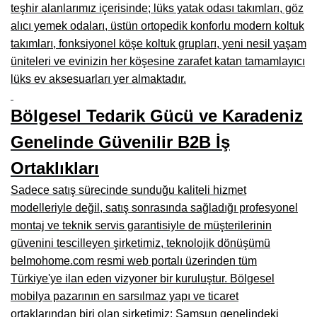
teşhir alanlarımız içerisinde; lüks yatak odası takımları, göz
Çanakkale Mobilyacılar, Mobilya Fabrikaları, Mağazaları
alıcı yemek odaları, üstün ortopedik konforlu modern koltuk
takımları, fonksiyonel köşe koltuk grupları, yeni nesil yaşam
Karabağlar Mobilyacıları, Mobilya İmalatçıları, Firmaları
üniteleri ve evinizin her köşesine zarafet katan tamamlayıcı
Aydın Mobilya Mağazaları, Firmaları, Dekorasyon Firmaları
lüks ev aksesuarları yer almaktadır.
Bilecik Mobilyacılar, Mobilya İmalatçıları, Mağazaları
Bölgesel Tedarik Gücü ve Karadeniz
Çorum Mobilyacılar, Mobilya Mağazaları, İmalatçıları
Genelinde Güvenilir B2B İş
Denizli Mobilyacılar, Mobilya Üreticileri, Mağazaları
Ortaklıkları
Adıyaman Mobilyacılar, Mobilya İmalatçıları, Mağazaları
Sadece satış sürecinde sunduğu kaliteli hizmet
modelleriyle değil, satış sonrasında sağladığı profesyonel
Ağrı Mobilyacılar, Mobilya İmalatçıları, Mağazaları
montaj ve teknik servis garantisiyle de müşterilerinin
Edirne Mobilyacilar, Mobilya İmalatçıları, Mağazaları
güvenini tescilleyen şirketimiz, teknolojik dönüşümü
belmohome.com resmi web portalı üzerinden tüm
Erzincan Mobilyacılar, Mobilya İmalatçıları, Mağazaları
Türkiye'ye ilan eden vizyoner bir kuruluştur. Bölgesel
mobilya pazarının en sarsılmaz yapı ve ticaret
Yozgat Mobilya Mağazaları, İmalatçıları, Mobilyacıları
ortaklarından biri olan şirketimiz; Samsun genelindeki