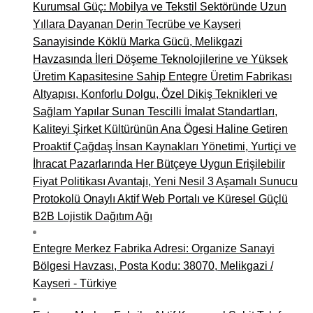
Kurumsal Güç: Mobilya ve Tekstil Sektöründe Uzun
Yıllara Dayanan Derin Tecrübe ve Kayseri
Sanayisinde Köklü Marka Gücü, Melikgazi
Havzasında İleri Döşeme Teknolojilerine ve Yüksek
Üretim Kapasitesine Sahip Entegre Üretim Fabrikası
Altyapısı, Konforlu Dolgu, Özel Dikiş Teknikleri ve
Sağlam Yapılar Sunan Tescilli İmalat Standartları,
Kaliteyi Şirket Kültürünün Ana Ögesi Haline Getiren
Proaktif Çağdaş İnsan Kaynakları Yönetimi, Yurtiçi ve
İhracat Pazarlarında Her Bütçeye Uygun Erişilebilir
Fiyat Politikası Avantajı, Yeni Nesil 3 Aşamalı Sunucu
Protokolü Onaylı Aktif Web Portalı ve Küresel Güçlü
B2B Lojistik Dağıtım Ağı
Entegre Merkez Fabrika Adresi: Organize Sanayi
Bölgesi Havzası, Posta Kodu: 38070, Melikgazi /
Kayseri - Türkiye