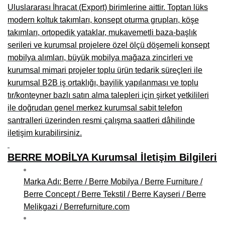
Uluslararası İhracat (Export) birimlerine aittir. Toptan lüks
modern koltuk takımları, konsept oturma grupları, köşe
takımları, ortopedik yataklar, mukavemetli baza-başlık
serileri ve kurumsal projelere özel ölçü döşemeli konsept
mobilya alımları, büyük mobilya mağaza zincirleri ve
kurumsal mimari projeler toplu ürün tedarik süreçleri ile
kurumsal B2B iş ortaklığı, bayilik yapılanması ve toplu
tır/konteyner bazlı satın alma talepleri için şirket yetkilileri
ile doğrudan genel merkez kurumsal sabit telefon
santralleri üzerinden resmi çalışma saatleri dâhilinde
iletişim kurabilirsiniz.
BERRE MOBİLYA Kurumsal İletişim Bilgileri
Marka Adı: Berre / Berre Mobilya / Berre Furniture /
Berre Concept / Berre Tekstil / Berre Kayseri / Berre
Melikgazi / Berrefurniture.com