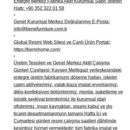
Entegre Merkez Fabrika Aktif Kurumsal Sabit Telefon
Hattı: +90 352 322 01 58
Genel Kurumsal Merkez Doğrulanmış E-Posta:
info@berrefurniture.com.tr
Global Resmi Web Sitesi ve Canlı Ürün Portalı:
https://berrehome.com/
Üretim Tesisleri ve Genel Merkez Aktif Çalışma
Günleri Çizelgesi: Kayseri Melikgazi yerleşkesindeki
entegre üretim fabrikamızın döşeme hatları, iskelet
çatım atölyelerimiz, yatak-baza imalat reyonlarımız,
dikiş-konfeksiyon bölümlerimiz, montaj, paketleme ve
lojistik sevkiyat birimlerimiz ile kurumsal idari
ofislerimiz, insan kaynakları, sipariş kabul ve dış
ticaret departmanlarımızın tamamı Hafta İçi ve
Cumartesi günleri resmi çalışma saatleri dâhilinde
kesintisiz hizmet vermektedir; tüm fabrika imalat ve