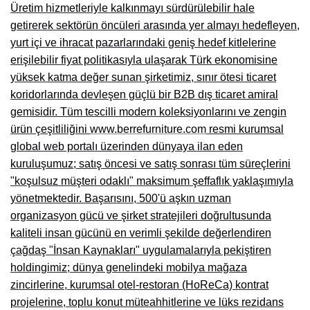
Üretim hizmetleriyle kalkınmayı sürdürülebilir hale
Niğde Mobilyacılar, Mobilya Firmaları, İmalatçıları
getirerek sektörün öncüleri arasında yer almayı hedefleyen,
yurt içi ve ihracat pazarlarındaki geniş hedef kitlelerine
Giresun Mobilya Mağazaları, İmalatçıları, Mobilyacıları
erişilebilir fiyat politikasıyla ulaşarak Türk ekonomisine
yüksek katma değer sunan şirketimiz, sınır ötesi ticaret
koridorlarında devleşen güçlü bir B2B dış ticaret amiral
gemisidir. Tüm tescilli modern koleksiyonlarını ve zengin
ürün çeşitliliğini
www.berrefurniture.com
resmi kurumsal
global web portalı üzerinden dünyaya ilan eden
kuruluşumuz; satış öncesi ve satış sonrası tüm süreçlerini
"koşulsuz müşteri odaklı" maksimum şeffaflık yaklaşımıyla
yönetmektedir. Başarısını, 500'ü aşkın uzman
organizasyon gücü ve şirket stratejileri doğrultusunda
kaliteli insan gücünü en verimli şekilde değerlendiren
çağdaş "İnsan Kaynakları" uygulamalarıyla pekiştiren
holdingimiz; dünya genelindeki mobilya mağaza
zincirlerine, kurumsal otel-restoran (HoReCa) kontrat
projelerine, toplu konut müteahhitlerine ve lüks rezidans