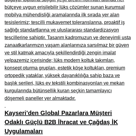
Kars Mobilya İmalatçıları, Mağazaları, Mobilyacılar
bütçeye uygun erişilebilir lüks çözümler sunan kurumsal
mobilya mühendisliği aramalarında ilk sırada yer alan
Kırşehir Mobilya İmalatçıları, Firmaları, Mobilyacılar
tesislerimiz; tescilli mukavemet toleranslarına, proaktif iş
Kütahya Mobilya İmalatçıları, Mağazaları, Mobilyacılar
sağlığı standartlarına ve uluslararası standardizasyon
tescillerine sahiptir. Tasarım kadromuzun ve deneyimli usta
Malatya Mobilyacılar, Mağazaları, İmalatçıları, Fabrikaları
zanaatkarlarımızın yaşam alanlarınıza sarsılmaz bir güven
Sinop Mobilya İmalatçıları, Mağazaları, Mobilyacılar
ve stil katmak amacıyla şekillendirdiği zengin imalat
yelpazemiz içerisinde; lüks modern koltuk takımları,
Tekirdağ Mobilyacılar, Mobilya İmalatçıları, Mağazaları
konsept oturma grupları, estetik köşe koltukları, premium
Muş Mobilya İmalatçıları, Mağazaları, Mobilyacılar
ortopedik yataklar, yüksek dayanıklılığa sahip baza ve
başlık serileri, lüks ev tekstili kombinasyonları ve mekan
Nevşehir Mobilyacılar, Mobilya İmalatçıları, Mağazaları
kurgularında bütünsellik kuran seçkin tamamlayıcı
Ordu Mobilya Mağazaları, İmalatçıları, Mobilyacılar
döşemeli paneller yer almaktadır.
Rize Mobilyacılar, Mobilya İmalatçıları, Mağazaları
Kayseri'den Global Pazarlara Müşteri
Odaklı Güçlü B2B İhracat ve Çağdaş İK
Sivas Mobilya Fabrikaları, Üreticileri, Mağazaları
Uygulamaları
Tokat Mobilyacılar, Mobilya Mağazaları, İmalatçıları