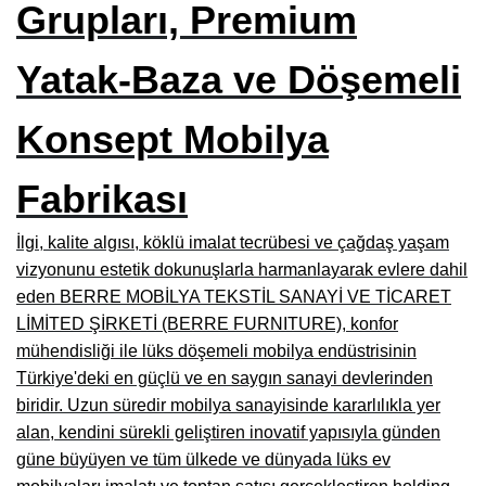
Grupları, Premium
Burdur Mobilya İmalatçıları, Fabrikaları, Mağazaları
Yatak-Baza ve Döşemeli
Eskişehir Mobilyacılar, Mobilya Mağazaları, Firmaları
Isparta Mobilyacılar, Mobilya Mağazaları, Fabrikaları
Konsept Mobilya
Çankırı Mobilyacılar, Mobilya Mağazaları, İmalatçıları
Fabrikası
Mersin Mobilyacılar, Mobilya Mağazaları, Üreticileri
Antalya Mobilyacıları, Mobilya Mağazaları, Firmaları
İlgi, kalite algısı, köklü imalat tecrübesi ve çağdaş yaşam
vizyonunu estetik dokunuşlarla harmanlayarak evlere dahil
Bolu Mobilyacılar, Mobilya Mağazaları, İmalatçıları
eden BERRE MOBİLYA TEKSTİL SANAYİ VE TİCARET
LİMİTED ŞİRKETİ (BERRE FURNITURE), konfor
Kırklareli Mobilyacılar, Mobilya Firmaları, Mağazaları
mühendisliği ile lüks döşemeli mobilya endüstrisinin
Muğla Mobilyacılar, Mobilya Mağazaları, İmalatçıları
Türkiye'deki en güçlü ve en saygın sanayi devlerinden
biridir. Uzun süredir mobilya sanayisinde kararlılıkla yer
Kastamonu Mobilya Mağazaları, Firmaları
alan, kendini sürekli geliştiren inovatif yapısıyla günden
Sakarya Mobilyacılar, Mobilya Mağazaları, İmalatçıları
güne büyüyen ve tüm ülkede ve dünyada lüks ev