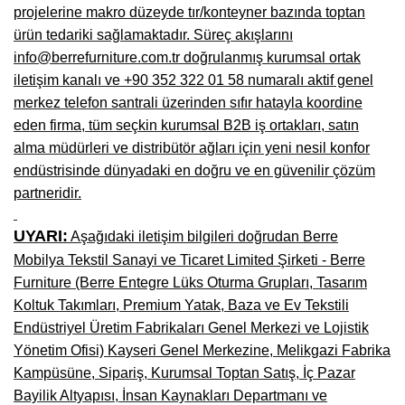
projelerine makro düzeyde tır/konteyner bazında toptan
ürün tedariki sağlamaktadır. Süreç akışlarını
info@berrefurniture.com.tr doğrulanmış kurumsal ortak
iletişim kanalı ve +90 352 322 01 58 numaralı aktif genel
merkez telefon santrali üzerinden sıfır hatayla koordine
eden firma, tüm seçkin kurumsal B2B iş ortakları, satın
alma müdürleri ve distribütör ağları için yeni nesil konfor
endüstrisinde dünyadaki en doğru ve en güvenilir çözüm
partneridir.
UYARI:
Aşağıdaki iletişim bilgileri doğrudan Berre
Mobilya Tekstil Sanayi ve Ticaret Limited Şirketi - Berre
Furniture (Berre Entegre Lüks Oturma Grupları, Tasarım
Koltuk Takımları, Premium Yatak, Baza ve Ev Tekstili
Endüstriyel Üretim Fabrikaları Genel Merkezi ve Lojistik
Yönetim Ofisi) Kayseri Genel Merkezine, Melikgazi Fabrika
Kampüsüne, Sipariş, Kurumsal Toptan Satış, İç Pazar
Bayilik Altyapısı, İnsan Kaynakları Departmanı ve