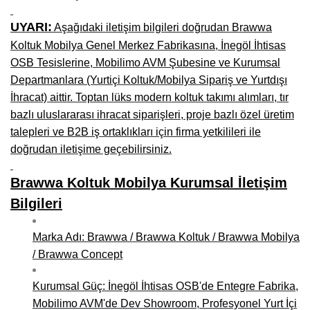
Kars Mobilya İmalatçıları, Mağazaları, Mobilyacılar
UYARI:
Aşağıdaki iletişim bilgileri doğrudan Brawwa
Kırşehir Mobilya İmalatçıları, Firmaları, Mobilyacılar
Koltuk Mobilya Genel Merkez Fabrikasına, İnegöl İhtisas
Kütahya Mobilya İmalatçıları, Mağazaları, Mobilyacılar
OSB Tesislerine, Mobilimo AVM Şubesine ve Kurumsal
Departmanlara (Yurtiçi Koltuk/Mobilya Sipariş ve Yurtdışı
Malatya Mobilyacılar, Mağazaları, İmalatçıları, Fabrikaları
İhracat) aittir. Toptan lüks modern koltuk takımı alımları, tır
bazlı uluslararası ihracat siparişleri, proje bazlı özel üretim
Sinop Mobilya İmalatçıları, Mağazaları, Mobilyacılar
talepleri ve B2B iş ortaklıkları için firma yetkilileri ile
Tekirdağ Mobilyacılar, Mobilya İmalatçıları, Mağazaları
doğrudan iletişime geçebilirsiniz.
Muş Mobilya İmalatçıları, Mağazaları, Mobilyacılar
Brawwa Koltuk Mobilya Kurumsal İletişim
Nevşehir Mobilyacılar, Mobilya İmalatçıları, Mağazaları
Bilgileri
Ordu Mobilya Mağazaları, İmalatçıları, Mobilyacılar
Marka Adı: Brawwa / Brawwa Koltuk / Brawwa Mobilya
Rize Mobilyacılar, Mobilya İmalatçıları, Mağazaları
/ Brawwa Concept
Sivas Mobilya Fabrikaları, Üreticileri, Mağazaları
Kurumsal Güç: İnegöl İhtisas OSB'de Entegre Fabrika,
Mobilimo AVM'de Dev Showroom, Profesyonel Yurt İçi
Tokat Mobilyacılar, Mobilya Mağazaları, İmalatçıları