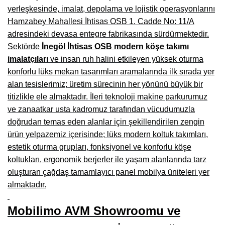
Manisa Mobilyacılar, Mobilya Fabrikaları, Mağazaları
yerleşkesinde, imalat, depolama ve lojistik operasyonlarını
Hamzabey Mahallesi İhtisas OSB 1. Cadde No: 11/A
Osmaniye Mobilyacılar, Mobilya Mağazaları, İmalatçıları
adresindeki devasa entegre fabrikasında sürdürmektedir.
Düzce Mobilyacılar, Mobilya Mağazaları, Fabrikaları
Sektörde
İnegöl İhtisas OSB modern köşe takımı
imalatçıları
ve insan ruh halini etkileyen yüksek oturma
Samsun Mobilyacıları, Mobilya Fabrikaları, Mağazaları
konforlu lüks mekan tasarımları aramalarında ilk sırada yer
Balıkesir Mobilya Mağazaları, Fabrikaları, İmalatçıları
alan tesislerimiz; üretim sürecinin her yönünü büyük bir
titizlikle ele almaktadır. İleri teknoloji makine parkurumuz
Kahramanmaraş Mobilya İmalatçıları, Mağazaları, Fabrikaları
ve zanaatkar usta kadromuz tarafından vücudumuzla
doğrudan temas eden alanlar için şekillendirilen zengin
Mardin Mobilyacılar, Mağazaları, İmalatçıları
ürün yelpazemiz içerisinde; lüks modern koltuk takımları,
Diyarbakır Mobilyacılar, Mobilya Firmaları, İmalatçıları
estetik oturma grupları, fonksiyonel ve konforlu köşe
koltukları, ergonomik berjerler ile yaşam alanlarında tarz
Şanlıurfa Mobilyacılar, Mobilya Mağazaları, Firmaları
oluşturan çağdaş tamamlayıcı panel mobilya üniteleri yer
Trabzon Mobilyacılar, Mobilya İmalatçıları, Mağazaları
almaktadır.
Erzurum Mobilyacılar, Mobilya İmalatçıları, Mağazaları
Mobilimo AVM Showroomu ve
Afyon Mobilyacılar, Mobilya Mağazaları, İmalatçıları