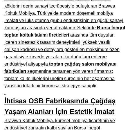
köklerini derin sanayi tecrübesiyle buluşturan Brawwa
Burdur Mobilya İmalatçıları, Fabrikaları, Mağazaları
Koltuk Mobilya, Türkiye'de modern döşemeli mobilya
Eskişehir Mobilyacılar, Mobilya Mağazaları, Firmaları
imalatı ve lüks oturma grubu endüstrisinin en güçlü sanayi
kuruluşları arasında yer almaktadır. Sektörde
Bursa İnegöl
Isparta Mobilyacılar, Mobilya Mağazaları, Fabrikaları
toptan koltuk takımı üreticileri
arasında tüm duyuları
Çankırı Mobilyacılar, Mobilya Mağazaları, İmalatçıları
içeren sinestezik tasarım deneyimleri, yüksek vasıflı
çalışan kadrosu ve detaylara gösterilen maksimum özen
Mersin Mobilyacılar, Mobilya Mağazaları, Üreticileri
garantisiyle zirvede yer alan, kurduğu tam entegre
endüstriyel altyapıyla
toptan çağdaş salon mobilyası
Antalya Mobilyacıları, Mobilya Mağazaları, Firmaları
fabrikaları
segmentine tamamen yön veren firmamız;
Bolu Mobilyacılar, Mobilya Mağazaları, İmalatçıları
toplam kalite ilkelerini üretim sürecinin her aşamasına
yansıtan tutarlı bir kurumsal stratejiye sahiptir.
Kırklareli Mobilyacılar, Mobilya Firmaları, Mağazaları
Muğla Mobilyacılar, Mobilya Mağazaları, İmalatçıları
İhtisas OSB Fabrikasında Çağdaş
Kastamonu Mobilya Mağazaları, Firmaları
Yaşam Alanları İçin Estetik İmalat
Brawwa Koltuk Mobilya, küresel mobilya ticaretinin ve
Sakarya Mobilyacılar, Mobilya Mağazaları, İmalatçıları
endüstriyel zanaatın kalbi sayılan Bursa İnegöl