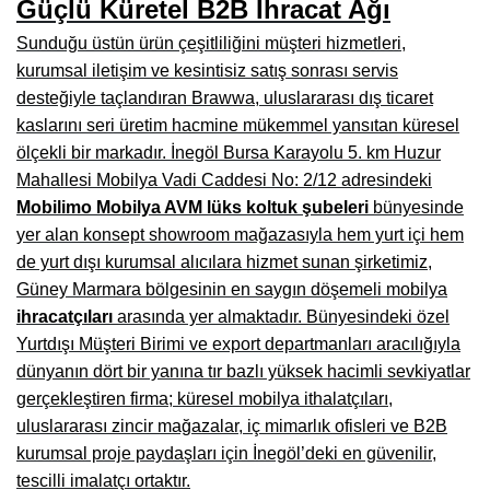
Güçlü Küretel B2B İhracat Ağı
Çanakkale Mobilyacılar, Mobilya Fabrikaları, Mağazaları
Sunduğu üstün ürün çeşitliliğini müşteri hizmetleri,
kurumsal iletişim ve kesintisiz satış sonrası servis
Karabağlar Mobilyacıları, Mobilya İmalatçıları, Firmaları
desteğiyle taçlandıran Brawwa, uluslararası dış ticaret
Aydın Mobilya Mağazaları, Firmaları, Dekorasyon Firmaları
kaslarını seri üretim hacmine mükemmel yansıtan küresel
ölçekli bir markadır. İnegöl Bursa Karayolu 5. km Huzur
Bilecik Mobilyacılar, Mobilya İmalatçıları, Mağazaları
Mahallesi Mobilya Vadi Caddesi No: 2/12 adresindeki
Çorum Mobilyacılar, Mobilya Mağazaları, İmalatçıları
Mobilimo Mobilya AVM lüks koltuk şubeleri
bünyesinde
yer alan konsept showroom mağazasıyla hem yurt içi hem
Denizli Mobilyacılar, Mobilya Üreticileri, Mağazaları
de yurt dışı kurumsal alıcılara hizmet sunan şirketimiz,
Adıyaman Mobilyacılar, Mobilya İmalatçıları, Mağazaları
Güney Marmara bölgesinin en saygın döşemeli mobilya
ihracatçıları
arasında yer almaktadır. Bünyesindeki özel
Ağrı Mobilyacılar, Mobilya İmalatçıları, Mağazaları
Yurtdışı Müşteri Birimi ve export departmanları aracılığıyla
dünyanın dört bir yanına tır bazlı yüksek hacimli sevkiyatlar
Edirne Mobilyacilar, Mobilya İmalatçıları, Mağazaları
gerçekleştiren firma; küresel mobilya ithalatçıları,
Erzincan Mobilyacılar, Mobilya İmalatçıları, Mağazaları
uluslararası zincir mağazalar, iç mimarlık ofisleri ve B2B
kurumsal proje paydaşları için İnegöl’deki en güvenilir,
Yozgat Mobilya Mağazaları, İmalatçıları, Mobilyacıları
tescilli imalatçı ortaktır.