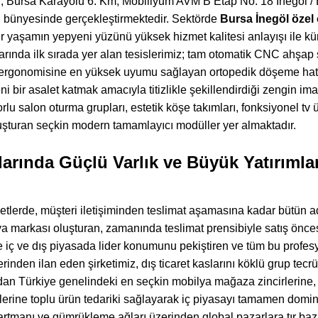
, Bursa Karayolu 6. Km, Mobiliyum AVM B Etap No: 18 İnegöl / B
bünyesinde gerçekleştirmektedir. Sektörde
Bursa İnegöl özel 
i bir yaşamın yepyeni yüzünü yüksek hizmet kalitesi anlayışı ile 
rında ilk sırada yer alan tesislerimiz; tam otomatik CNC ahşap 
n ergonomisine en yüksek uyumu sağlayan ortopedik döşeme hat
 bir asalet katmak amacıyla titizlikle şekillendirdiği zengin im
orlu salon oturma grupları, estetik köşe takımları, fonksiyonel tv 
oluşturan seçkin modern tamamlayıcı modüller yer almaktadır.
arında Güçlü Varlık ve Büyük Yatırımlar
lerde, müşteri iletişiminden teslimat aşamasına kadar bütün adım
nya markası oluşturan, zamanında teslimat prensibiyle satış önces
de iç ve dış piyasada lider konumunu pekiştiren ve tüm bu profe
rinden ilan eden şirketimiz, dış ticaret kaslarını köklü grup te
dan Türkiye genelindeki en seçkin mobilya mağaza zincirlerine,
lerine toplu ürün tedariki sağlayarak iç piyasayı tamamen dom
artmanı ve gümrükleme ağları üzerinden global pazarlara tır bazlı