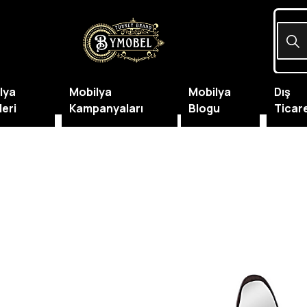
lya
Mobilya
Mobilya
Dış
leri
Kampanyaları
Blogu
Ticar