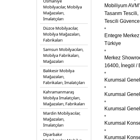
Osmaniye
Mobiliyum AVM’
Mobilyacılar, Mobilya
Mağazaları,
Tasarım Tescili,
İmalatçıları
Tescili Güvence
Düzce Mobilyacılar,
Mobilya Mağazaları,
Entegre Merkez 
Fabrikaları
Türkiye
Samsun Mobilyacıları,
Mobilya Fabrikaları,
Merkez Showroo
Mağazaları
16400, İnegöl / 
Balıkesir Mobilya
Mağazaları,
Kurumsal Genel 
Fabrikaları, İmalatçıları
Kahramanmaraş
Kurumsal Genel 
Mobilya İmalatçıları,
Mağazaları, Fabrikaları
Kurumsal Genel 
Mardin Mobilyacılar,
Mağazaları,
Kurumsal Konse
İmalatçıları
Diyarbakır
Kurumsal Konse