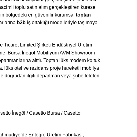
hacimli toplu satın alım gerçekleştiren küresel
 için bölgedeki en güvenilir kurumsal
toptan
arlarına
b2b
iş ortaklığı modelleriyle taşımaya
 Ticaret Limited Şirketi Endüstriyel Üretim
üne, Bursa İnegöl Mobiliyum AVM Showroom
partmanlarına aittir. Toptan lüks modern koltuk
la, lüks otel ve rezidans proje hareketli mobilya
ri ile doğrudan ilgili departman veya şube telefon
etto İnegöl / Casetto Bursa / Casetto
ahmudiye’de Entegre Üretim Fabrikası,