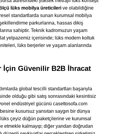
ursa adresindeki yüksek metrajlı lüks konsept
ölçü lüks mobilya üreticileri
ve olabildiğine
küresel standartlarda sunan kurumsal mobilya
şekillendirme parkurlarına, hassas dikiş
larına sahiptir. Teknik kadromuzun yaşam
alat yelpazemiz içerisinde; lüks modern koltuk
üniteleri, lüks berjerler ve yaşam alanlarında
 İçin Güvenilir B2B İhracat
larda global tescilli standartları başarıyla
inde olduğu gibi satış sonrasındaki kesintisiz
syonel endüstriyel gücünü casettosofa.com
crübesine kusursuz yansıtan saygın bir dünya
 lüks çeyiz düğün paketçilerine ve kurumsal
ine etmekle kalmayıp; diğer yandan doğrudan
 düzenli sevkiyatlar gerçekleştiren şirketimiz,