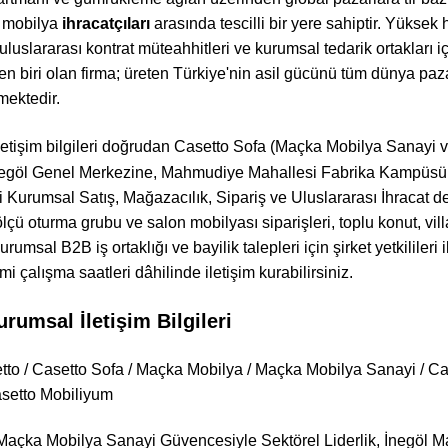
n mobilya
ihracatçıları
arasında tescilli bir yere sahiptir. Yüksek 
, uluslararası kontrat müteahhitleri ve kurumsal tedarik ortakları
en biri olan firma; üreten Türkiye'nin asil gücünü tüm dünya paz
mektedir.
etişim bilgileri doğrudan Casetto Sofa (Maçka Mobilya Sanayi ve
negöl Genel Merkezine, Mahmudiye Mahallesi Fabrika Kampüs
i Kurumsal Satış, Mağazacılık, Sipariş ve Uluslararası İhracat de
 ölçü oturma grubu ve salon mobilyası siparişleri, toplu konut, vil
kurumsal B2B iş ortaklığı ve bayilik talepleri için şirket yetkilile
mi çalışma saatleri dâhilinde iletişim kurabilirsiniz.
rumsal İletişim Bilgileri
tto / Casetto Sofa / Maçka Mobilya / Maçka Mobilya Sanayi / Cas
setto Mobiliyum
açka Mobilya Sanayi Güvencesiyle Sektörel Liderlik, İnegöl M