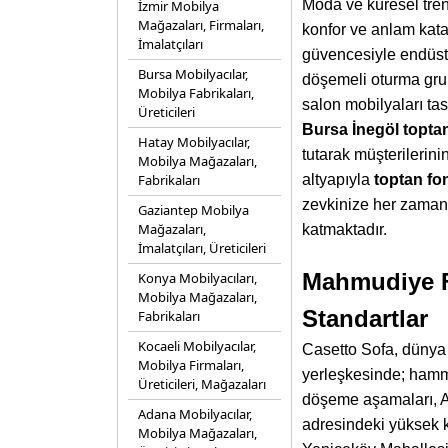
Moda ve küresel tren
İzmir Mobilya
Mağazaları, Firmaları,
konfor ve anlam kat
İmalatçıları
güvencesiyle endüs
Bursa Mobilyacılar,
döşemeli oturma grup
Mobilya Fabrikaları,
salon mobilyaları ta
Üreticileri
Bursa İnegöl topta
Hatay Mobilyacılar,
tutarak müşterilerin
Mobilya Mağazaları,
Fabrikaları
altyapıyla
toptan fo
zevkinize her zamank
Gaziantep Mobilya
Mağazaları,
katmaktadır.
İmalatçıları, Üreticileri
Mahmudiye F
Konya Mobilyacıları,
Mobilya Mağazaları,
Standartlar
Fabrikaları
Kocaeli Mobilyacılar,
Casetto Sofa, dünya m
Mobilya Firmaları,
yerleşkesinde; hamma
Üreticileri, Mağazaları
döşeme aşamaları, A
Adana Mobilyacılar,
adresindeki yüksek k
Mobilya Mağazaları,