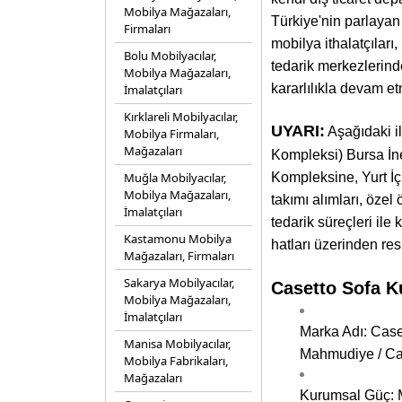
Mobilya Mağazaları,
Türkiye'nin parlaya
Firmaları
mobilya ithalatçıları
Bolu Mobilyacılar,
tedarik merkezlerind
Mobilya Mağazaları,
kararlılıkla devam et
İmalatçıları
Kırklareli Mobilyacılar,
UYARI:
Aşağıdaki il
Mobilya Firmaları,
Mağazaları
Kompleksi) Bursa İ
Muğla Mobilyacılar,
Kompleksine, Yurt İç
Mobilya Mağazaları,
takımı alımları, özel
İmalatçıları
tedarik süreçleri ile 
Kastamonu Mobilya
hatları üzerinden res
Mağazaları, Firmaları
Sakarya Mobilyacılar,
Casetto Sofa Ku
Mobilya Mağazaları,
İmalatçıları
Marka Adı: Case
Manisa Mobilyacılar,
Mahmudiye / Ca
Mobilya Fabrikaları,
Mağazaları
Kurumsal Güç: M