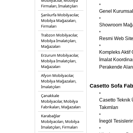
Mobilyacılar, Mobilya
Firmaları, İmalatçıları
Genel Kurumsal
Şanlıurfa Mobilyacılar,
Mobilya Mağazaları,
Showroom Mağaz
Firmaları
Trabzon Mobilyacılar,
Resmi Web Sites
Mobilya İmalatçıları,
Mağazaları
Kompleks Aktif Ç
Erzurum Mobilyacılar,
İmalat Koordina
Mobilya İmalatçıları,
Mağazaları
Perakende Alanı
Afyon Mobilyacılar,
Mobilya Mağazaları,
Casetto Sofa Fab
İmalatçıları
Çanakkale
Casetto Teknik 
Mobilyacılar, Mobilya
Fabrikaları, Mağazaları
Takımları
Karabağlar
İnegöl Tesisler
Mobilyacıları, Mobilya
İmalatçıları, Firmaları