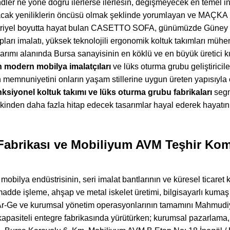
dler ne yöne doğru ilerlerse ilerlesin, değişmeyecek en temel i
acak yeniliklerin öncüsü olmak şeklinde yorumlayan ve MAÇK
triyel boyutta hayat bulan CASETTO SOFA, günümüzde Güney
ları imalatı, yüksek teknolojili ergonomik koltuk takımları müh
sarımı alanında Bursa sanayisinin en köklü ve en büyük üretici k
n modern mobilya imalatçıları
ve lüks oturma grubu geliştiricil
in memnuniyetini onların yaşam stillerine uygun üreten yapısıyl
nksiyonel koltuk takımı ve lüks oturma grubu fabrikaları
segm
inden daha fazla hitap edecek tasarımlar hayal ederek hayatınıza
abrikası ve Mobiliyum AVM Teşhir Kom
obilya endüstrisinin, seri imalat bantlarının ve küresel ticaret k
dde işleme, ahşap ve metal iskelet üretimi, bilgisayarlı kumaş
r-Ge ve kurumsal yönetim operasyonlarının tamamını Mahmudiye
apasiteli entegre fabrikasında yürütürken; kurumsal pazarlama, 