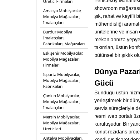
Yeniceköy Mahallesi
Üretici Firmaları
showroom mağazası 
Amasya Mobilyacılar,
şık, rahat ve keyifl
Mobilya Mağazaları,
İmalatçıları
mühendisliği aramala
Burdur Mobilya
ünitelerine ve insa
İmalatçıları,
mekanlarınıza yepyeni
Fabrikaları, Mağazaları
takımları, üstün konf
Eskişehir Mobilyacılar,
bütünsel bir şıklık 
Mobilya Mağazaları,
Firmaları
Dünya Pazarl
Isparta Mobilyacılar,
Mobilya Mağazaları,
Gücü
Fabrikaları
Sunduğu üstün hizmet
Çankırı Mobilyacılar,
yerleştirerek bir dü
Mobilya Mağazaları,
İmalatçıları
servis süreçleriyle 
resmi web portalı üze
Mersin Mobilyacılar,
Mobilya Mağazaları,
kuruluşudur. Bir yan
Üreticileri
konut-rezidans proje
Antalya Mobilyacıları,
kendi dış ticaret dep