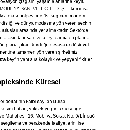
novasyon çizgisini yaşam alanlarına keyif,
A MOBİLYA SAN. VE TİC. LTD. ŞTİ. kurumsal
 Marmara bölgesinde üst segment modern
endisliği ve dünya modasına yön veren seçkin
uruluşları arasında yer almaktadır. Sektörde
eri arasında insanı ve aileyi daima ön planda
a ön plana çıkan, kurduğu devasa endüstriyel
entine tamamen yön veren şirketimiz;
 keyfin yanı sıra kolaylık ve yepyeni fikirler
pleksinde Küresel
oridorlarının kalbi sayılan Bursa
 kesim hatları, yüksek yoğunluklu sünger
 Mahallesi, 16. Mobilya Sokak No: 9/1 İnegöl
sergileme ve perakende faaliyetlerini ise