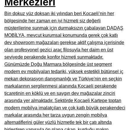
Merkezleri
Burdur Mobilya İmalatçıları, Fabrikaları, Mağazaları
Bin dokuz yüz doksan iki yılından beri Kocaeli’nin her
Eskişehir Mobilyacılar, Mobilya Mağazaları, Firmaları
bölgesinde her zaman en iyi hizmeti siz değerli
müşterilerine sunmak için durmaksızın çabalayan DADAŞ
Isparta Mobilyacılar, Mobilya Mağazaları, Fabrikaları
MOBİLYA, mevcut kurumsal konumunda gerek çok katlı
Çankırı Mobilyacılar, Mobilya Mağazaları, İmalatçıları
dev showroom mağazaları gerekse aktif çalışma içerisinde
olan profesyonel gezici araç filosuyla her daim en üst
Mersin Mobilyacılar, Mobilya Mağazaları, Üreticileri
seviyede perakende konfor hizmeti sunmaktadır.
Günümüzde Doğu Marmara bölgesinde üst segment
Antalya Mobilyacıları, Mobilya Mağazaları, Firmaları
modern ev mobilyaları tedariki, yüksek estetikli bütünsel iç
Bolu Mobilyacılar, Mobilya Mağazaları, İmalatçıları
mekan dekorasyon danışmanlığı ve Türkiye'nin en seçkin
markalarının sergilenmesi alanında Kocaeli perakende
Kırklareli Mobilyacılar, Mobilya Firmaları, Mağazaları
ticaretinin en köklü ve en saygın dev mağazalar zinciri
Muğla Mobilyacılar, Mobilya Mağazaları, İmalatçıları
arasında yer almaktadır. Sektörde Kocaeli Kartepe toptan
modern mobilya imalatçıları ve çok katlı büyük perakendeci
Kastamonu Mobilya Mağazaları, Firmaları
markalar arasında her tarza uygun zengin mobilya
Sakarya Mobilyacılar, Mobilya Mağazaları, İmalatçıları
alternatiflerini güler yüzlü hizmetle tek bir çatı altında
birleştiren yapısıyla ön plana çıkan, kurduğu makro