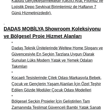
Kabulü Gerçekleştirmektedir (Gezici Araç Filomuz ve
Lojistik Depo Sevkiyat Birimlerimiz de Haftanın 7
Günü Hizmetinizdedir).
DADAŞ MOBİLYA Showroom Koleksiyonu
ve Bölgesel Proje Hizmet Alanları
Dadaş Teknik Ünitelerinde Weltew Home Sloganı ve
Güvencesiyle En Seçkin Tarzlara Uygun Olarak
Sunulan Lüks Modern Yatak ve Yemek Odaları
Takımları
Kocaeli Tesislerinde Çilek Odası Markasıyla Bebek,
Çocuk ve Gençlerin Yaşam Alanları İçin Özel Teşhir
Edilen Gözde Modüler Çocuk Odası Modelleri
Bölgesel Seçkin Projeler İçin Geliştirilen Tam
Zamanında Teslimat Güvenceli Bambi Yatak Sanatı