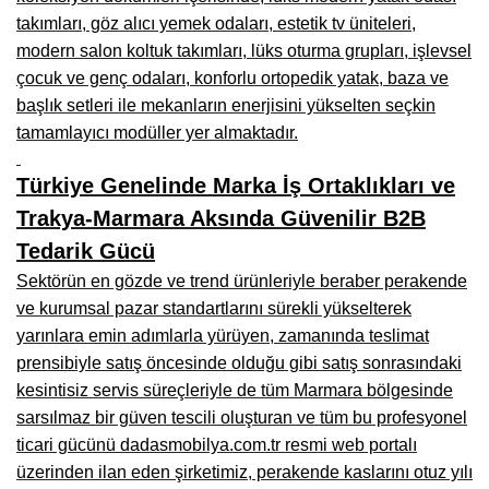
Kars Mobilya İmalatçıları, Mağazaları, Mobilyacılar
takımları, göz alıcı yemek odaları, estetik tv üniteleri,
modern salon koltuk takımları, lüks oturma grupları, işlevsel
Kırşehir Mobilya İmalatçıları, Firmaları, Mobilyacılar
çocuk ve genç odaları, konforlu ortopedik yatak, baza ve
Kütahya Mobilya İmalatçıları, Mağazaları, Mobilyacılar
başlık setleri ile mekanların enerjisini yükselten seçkin
tamamlayıcı modüller yer almaktadır.
Malatya Mobilyacılar, Mağazaları, İmalatçıları, Fabrikaları
Sinop Mobilya İmalatçıları, Mağazaları, Mobilyacılar
Türkiye Genelinde Marka İş Ortaklıkları ve
Trakya-Marmara Aksında Güvenilir B2B
Tekirdağ Mobilyacılar, Mobilya İmalatçıları, Mağazaları
Tedarik Gücü
Muş Mobilya İmalatçıları, Mağazaları, Mobilyacılar
Sektörün en gözde ve trend ürünleriyle beraber perakende
ve kurumsal pazar standartlarını sürekli yükselterek
Nevşehir Mobilyacılar, Mobilya İmalatçıları, Mağazaları
yarınlara emin adımlarla yürüyen, zamanında teslimat
Ordu Mobilya Mağazaları, İmalatçıları, Mobilyacılar
prensibiyle satış öncesinde olduğu gibi satış sonrasındaki
kesintisiz servis süreçleriyle de tüm Marmara bölgesinde
Rize Mobilyacılar, Mobilya İmalatçıları, Mağazaları
sarsılmaz bir güven tescili oluşturan ve tüm bu profesyonel
Sivas Mobilya Fabrikaları, Üreticileri, Mağazaları
ticari gücünü dadasmobilya.com.tr resmi web portalı
üzerinden ilan eden şirketimiz, perakende kaslarını otuz yılı
Tokat Mobilyacılar, Mobilya Mağazaları, İmalatçıları