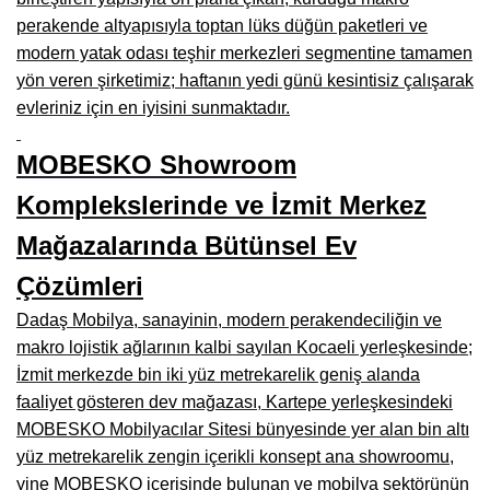
Manisa Mobilyacılar, Mobilya Fabrikaları, Mağazaları
perakende altyapısıyla toptan lüks düğün paketleri ve
Osmaniye Mobilyacılar, Mobilya Mağazaları, İmalatçıları
modern yatak odası teşhir merkezleri segmentine tamamen
yön veren şirketimiz; haftanın yedi günü kesintisiz çalışarak
Düzce Mobilyacılar, Mobilya Mağazaları, Fabrikaları
evleriniz için en iyisini sunmaktadır.
Samsun Mobilyacıları, Mobilya Fabrikaları, Mağazaları
MOBESKO Showroom
Balıkesir Mobilya Mağazaları, Fabrikaları, İmalatçıları
Komplekslerinde ve İzmit Merkez
Kahramanmaraş Mobilya İmalatçıları, Mağazaları, Fabrikaları
Mağazalarında Bütünsel Ev
Mardin Mobilyacılar, Mağazaları, İmalatçıları
Çözümleri
Diyarbakır Mobilyacılar, Mobilya Firmaları, İmalatçıları
Dadaş Mobilya, sanayinin, modern perakendeciliğin ve
makro lojistik ağlarının kalbi sayılan Kocaeli yerleşkesinde;
Şanlıurfa Mobilyacılar, Mobilya Mağazaları, Firmaları
İzmit merkezde bin iki yüz metrekarelik geniş alanda
Trabzon Mobilyacılar, Mobilya İmalatçıları, Mağazaları
faaliyet gösteren dev mağazası, Kartepe yerleşkesindeki
MOBESKO Mobilyacılar Sitesi bünyesinde yer alan bin altı
Erzurum Mobilyacılar, Mobilya İmalatçıları, Mağazaları
yüz metrekarelik zengin içerikli konsept ana showroomu,
Afyon Mobilyacılar, Mobilya Mağazaları, İmalatçıları
yine MOBESKO içerisinde bulunan ve mobilya sektörünün