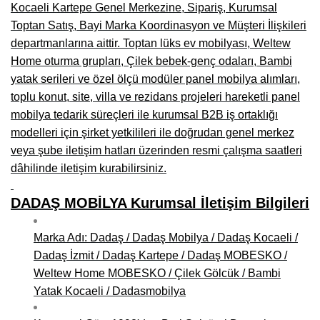
Kocaeli Kartepe Genel Merkezine, Sipariş, Kurumsal
Toptan Satış, Bayi Marka Koordinasyon ve Müşteri İlişkileri
departmanlarına aittir. Toptan lüks ev mobilyası, Weltew
Home oturma grupları, Çilek bebek-genç odaları, Bambi
yatak serileri ve özel ölçü modüler panel mobilya alımları,
toplu konut, site, villa ve rezidans projeleri hareketli panel
mobilya tedarik süreçleri ile kurumsal B2B iş ortaklığı
modelleri için şirket yetkilileri ile doğrudan genel merkez
veya şube iletişim hatları üzerinden resmi çalışma saatleri
dâhilinde iletişim kurabilirsiniz.
DADAŞ MOBİLYA Kurumsal İletişim Bilgileri
Marka Adı: Dadaş / Dadaş Mobilya / Dadaş Kocaeli /
Dadaş İzmit / Dadaş Kartepe / Dadaş MOBESKO /
Weltew Home MOBESKO / Çilek Gölcük / Bambi
Yatak Kocaeli / Dadasmobilya