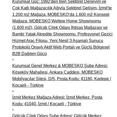
Kurumsal Güç: 1992'den Beri Sektörel Deneyim ve
Çok Katlı Mağazacılık Ağıyla Sektörel Gelişim, İzmit’te
1.200 m2 Mağaza, MOBESKO’da 1.600 m2 Konsept
Mağaza, MOBESKO Weltew Home Showroomu
(1.600 m2), Gölcük Çilek Odası İhtisas Mağazası ve
Bambi Yatak Akredite Showroomu, Profesyonel Gezici
Hizmet Araç Filosu, Yeni Nesil 3 Aşamalı Sunucu
Protokolü Onaylı Aktif Web Portalı ve Güçlü Bölgesel
B2B Dağıtım Gücü
Kurumsal Genel Merkez & MOBESKO Şube Adresi:
Köseköy Mahallesi, Ankara Caddesi, MOBESKO
Mobilyacılar Sitesi, D/5, Posta Kodu: 41180, Kartepe /
Kocaeli - Türkiye
İzmit Merkez Mağaza Adresi: İzmit Merkez, Posta
Kodu: 41040, İzmit / Kocaeli - Türkiye
Gölcük Çilek Odası Şube Adresi: Gölcük Merkez,