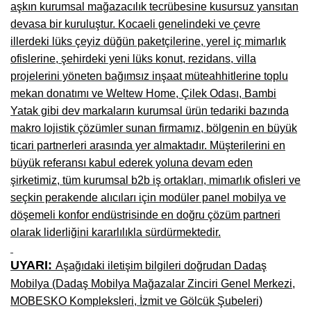
aşkın kurumsal mağazacılık tecrübesine kusursuz yansıtan
Niğde Mobilyacılar, Mobilya Firmaları, İmalatçıları
devasa bir kuruluştur. Kocaeli genelindeki ve çevre
illerdeki lüks çeyiz düğün paketçilerine, yerel iç mimarlık
Giresun Mobilya Mağazaları, İmalatçıları, Mobilyacıları
ofislerine, şehirdeki yeni lüks konut, rezidans, villa
projelerini yöneten bağımsız inşaat müteahhitlerine toplu
mekan donatımı ve Weltew Home, Çilek Odası, Bambi
Yatak gibi dev markaların kurumsal ürün tedariki bazında
makro lojistik çözümler sunan firmamız, bölgenin en büyük
ticari partnerleri arasında yer almaktadır. Müşterilerini en
büyük referansı kabul ederek yoluna devam eden
şirketimiz, tüm kurumsal b2b iş ortakları, mimarlık ofisleri ve
seçkin perakende alıcıları için modüler panel mobilya ve
döşemeli konfor endüstrisinde en doğru çözüm partneri
olarak liderliğini kararlılıkla sürdürmektedir.
UYARI:
Aşağıdaki iletişim bilgileri doğrudan Dadaş
Mobilya (Dadaş Mobilya Mağazalar Zinciri Genel Merkezi,
MOBESKO Kompleksleri, İzmit ve Gölcük Şubeleri)