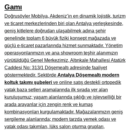
Manisa Mobilyacılar, Mobilya Fabrikaları, Mağazaları
Gamı
Osmaniye Mobilyacılar, Mobilya Mağazaları, İmalatçıları
Doğrusöyler Mobilya, Akdeniz’in en dinamik lojistik, turizm
ve ticaret merkezlerinden biri olan Antalya yerleşkesinde,
Düzce Mobilyacılar, Mobilya Mağazaları, Fabrikaları
geniş kitlelere doğrudan ulaşabilmek adına şehir
Samsun Mobilyacıları, Mobilya Fabrikaları, Mağazaları
genelinde toplam 6 büyük fiziki konsept mağazada ve
güçlü e-ticaret pazarlarında hizmet sunmaktadır. Yönetim
Balıkesir Mobilya Mağazaları, Fabrikaları, İmalatçıları
operasyonlarımızın ve ana showroom teşhir alanımızın
Kahramanmaraş Mobilya İmalatçıları, Mağazaları, Fabrikaları
yürütüldüğü Genel Merkezimiz, Altınkale Mahallesi Atatürk
Caddesi No: 313/1 Döşemealtı adresinde faaliyet
Mardin Mobilyacılar, Mağazaları, İmalatçıları
göstermektedir. Sektörde
Antalya Döşemealtı modern
koltuk takımı şubeleri
ve online satış destekli ortopedik
Diyarbakır Mobilyacılar, Mobilya Firmaları, İmalatçıları
yatak baza setleri aramalarında ilk sırada yer alan
Şanlıurfa Mobilyacılar, Mobilya Mağazaları, Firmaları
kuruluşumuz; yaşam alanlarında şıklığı ve işlevselliği bir
arada arayanlar için zengin renk ve kumaş
Trabzon Mobilyacılar, Mobilya İmalatçıları, Mağazaları
kombinasyonları kurgulamaktadır. Mağazalarımızın geniş
Erzurum Mobilyacılar, Mobilya İmalatçıları, Mağazaları
sergileme alanlarında; modern tarzda yemek odası ve
yatak odası takımları, lüks salon oturma grupları,
Afyon Mobilyacılar, Mobilya Mağazaları, İmalatçıları