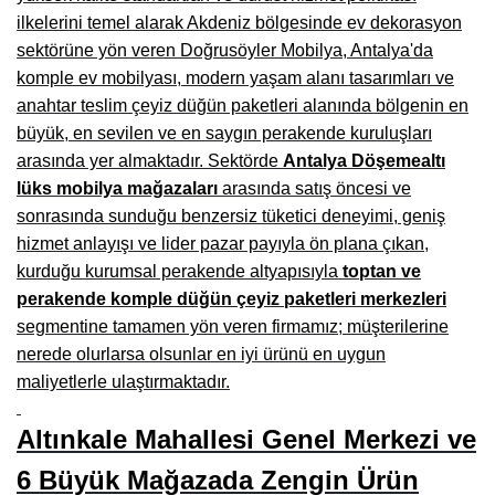
ilkelerini temel alarak Akdeniz bölgesinde ev dekorasyon
Burdur Mobilya İmalatçıları, Fabrikaları, Mağazaları
sektörüne yön veren Doğrusöyler Mobilya, Antalya'da
Eskişehir Mobilyacılar, Mobilya Mağazaları, Firmaları
komple ev mobilyası, modern yaşam alanı tasarımları ve
anahtar teslim çeyiz düğün paketleri alanında bölgenin en
Isparta Mobilyacılar, Mobilya Mağazaları, Fabrikaları
büyük, en sevilen ve en saygın perakende kuruluşları
Çankırı Mobilyacılar, Mobilya Mağazaları, İmalatçıları
arasında yer almaktadır. Sektörde
Antalya Döşemealtı
lüks mobilya mağazaları
arasında satış öncesi ve
Mersin Mobilyacılar, Mobilya Mağazaları, Üreticileri
sonrasında sunduğu benzersiz tüketici deneyimi, geniş
hizmet anlayışı ve lider pazar payıyla ön plana çıkan,
Antalya Mobilyacıları, Mobilya Mağazaları, Firmaları
kurduğu kurumsal perakende altyapısıyla
toptan ve
Bolu Mobilyacılar, Mobilya Mağazaları, İmalatçıları
perakende komple düğün çeyiz paketleri merkezleri
segmentine tamamen yön veren firmamız; müşterilerine
Kırklareli Mobilyacılar, Mobilya Firmaları, Mağazaları
nerede olurlarsa olsunlar en iyi ürünü en uygun
Muğla Mobilyacılar, Mobilya Mağazaları, İmalatçıları
maliyetlerle ulaştırmaktadır.
Kastamonu Mobilya Mağazaları, Firmaları
Altınkale Mahallesi Genel Merkezi ve
Sakarya Mobilyacılar, Mobilya Mağazaları, İmalatçıları
6 Büyük Mağazada Zengin Ürün