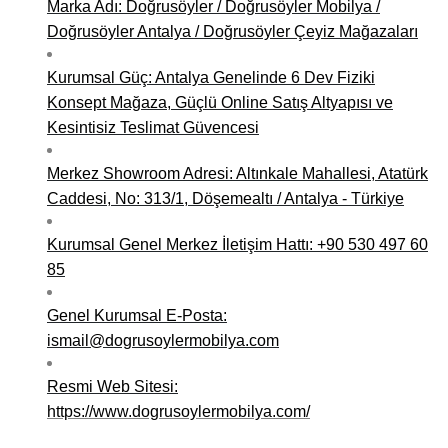
Marka Adı: Doğrusöyler / Doğrusöyler Mobilya /
Niğde Mobilyacılar, Mobilya Firmaları, İmalatçıları
Doğrusöyler Antalya / Doğrusöyler Çeyiz Mağazaları
Giresun Mobilya Mağazaları, İmalatçıları, Mobilyacıları
Kurumsal Güç: Antalya Genelinde 6 Dev Fiziki
Konsept Mağaza, Güçlü Online Satış Altyapısı ve
Kesintisiz Teslimat Güvencesi
Merkez Showroom Adresi: Altınkale Mahallesi, Atatürk
Caddesi, No: 313/1, Döşemealtı / Antalya - Türkiye
Kurumsal Genel Merkez İletişim Hattı: +90 530 497 60
85
Genel Kurumsal E-Posta:
ismail@dogrusoylermobilya.com
Resmi Web Sitesi:
https://www.dogrusoylermobilya.com/