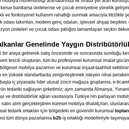
mobilya mühendisliği aramalarında ilk sırada yer alan kuruluş
 kenar bantlama ünitelerine ve çocuk emniyetine yönelik gelişmi
lı ve fonksiyonel kullanım rahatlığı sunmak amacıyla titizlikle ş
ek odası takımları, modern genç odaları, işlevsel ahşap beşikler
vizyon üniteleri ve çocuk odası şıklığını tamamlayan seçkin dekor
lkanlar Genelinde Yaygın Distribütörlü
teyi bir araya getirerek satış öncesinde ve sonrasında sunduğu ke
güven tescili oluşturan, tüm bu profesyonel kurumsal imalat güc
 bölgesel mobilya pazarının ve kurumsal inşaat-taahhüt sektörünü
 en yüksek standartlarda zenginleştirmek isteyen nihai perakende
aşta iç piyasada lider ulusal zincir mağaza gruplarına, e-ticar
ürün tedariki sağlayan şirketimiz; aynı zamanda Almanya, Yunan
i ve distribütörlük ağları vasıtasıyla Türkiye'nin parlayan mobi
satın alım gerçekleştiren küresel mobilya ithalatçıları, uluslarar
al tedarik ortakları için bölgedeki en güvenilir kurumsal
toptan
cünü tüm dünya pazarlarına
b2b
iş ortaklığı modelleriyle taşımaya