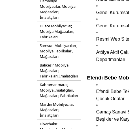
Osmaniye
Mobilyacılar, Mobilya
Mağazaları,
Genel Kurumsal
İmalatçıları
Düzce Mobilyacılar,
Genel Kurumsal 
Mobilya Mağazaları,
Fabrikaları
Resmi Web Sites
Samsun Mobilyacıları,
Mobilya Fabrikaları,
Atölye Aktif Çal
Mağazaları
Departmanları H
Balıkesir Mobilya
Mağazaları,
Fabrikaları, İmalatçıları
Efendi Bebe Mobi
Kahramanmaraş
Mobilya İmalatçıları,
Efendi Bebe Tekn
Mağazaları, Fabrikaları
Çocuk Odaları
Mardin Mobilyacılar,
Mağazaları,
Gamaş Sanayi Si
İmalatçıları
Beşikler ve Kary
Diyarbakır