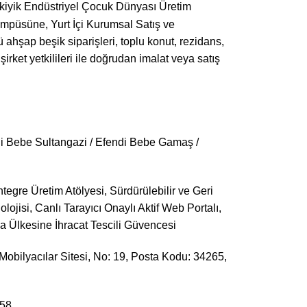
rkiyik Endüstriyel Çocuk Dünyası Üretim
ampüsüne, Yurt İçi Kurumsal Satış ve
ü ahşap beşik siparişleri, toplu konut, rezidans,
şirket yetkilileri ile doğrudan imalat veya satış
ndi Bebe Sultangazi / Efendi Bebe Gamaş /
egre Üretim Atölyesi, Sürdürülebilir ve Geri
jisi, Canlı Tarayıcı Onaylı Aktif Web Portalı,
upa Ülkesine İhracat Tescili Güvencesi
bilyacılar Sitesi, No: 19, Posta Kodu: 34265,
 58