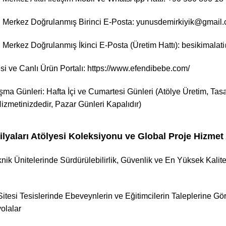
 Merkez Doğrulanmış Birinci E-Posta: yunusdemirkiyik@gmail
Merkez Doğrulanmış İkinci E-Posta (Üretim Hattı): besikimala
i ve Canlı Ürün Portalı:
https://www.efendibebe.com/
ışma Günleri: Hafta İçi ve Cumartesi Günleri (Atölye Üretim, Tasar
izmetinizdedir, Pazar Günleri Kapalıdır)
lyaları Atölyesi Koleksiyonu ve Global Proje Hizmet 
ik Ünitelerinde Sürdürülebilirlik, Güvenlik ve En Yüksek Kalit
tesi Tesislerinde Ebeveynlerin ve Eğitimcilerin Taleplerine Gö
olalar