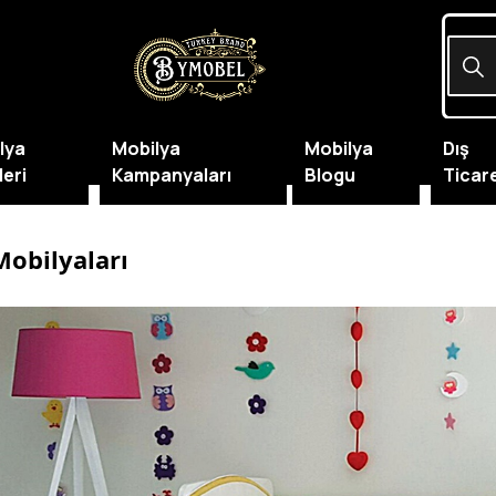
lya
Mobilya
Mobilya
Dış
leri
Kampanyaları
Blogu
Ticar
Mobilyaları