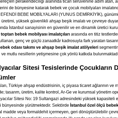
ereçleri perakendeciliği alanında ticari serüvenine adım atan, 
erini de bünyesine katarak bebek ve çocuk mobilyaları imalatınd
nen EFENDİ BEBE MOBİLYALARI (YUNUS DEMİRKİYİK), günümüz
üretimi, yüksek güvenlikli ahşap beşik imalatı ve çevreye duyar
ında İstanbul sanayisinin en güvenilir ve en dinamik üretici kuru
 toptan bebek mobilyası imalatçıları
arasında en titiz testlerd
lanan, genç ve güçlü zanaatkâr kadrosuyla fark yaratan tasarım
ebek odası takımı ve ahşap beşik imalat atölyeleri
segmentin
 ve mutlu nesillerin yetişmesine çok yönlü katkıda bulunmaktadı
acılar Sitesi Tesislerinde Çocukların 
ümler
rı, Türkiye ahşap endüstrisinin, iç piyasa ticaret ağlarının ve me
de; tasarım, üretim, kalite kontrol, Ar-Ge ve kurumsal yönetim o
cılar Sitesi No: 19 Sultangazi adresindeki yüksek kapasiteli 
 bünyesinde yürütmektedir. Sektörde
İstanbul özel ölçü bebek
sal madde veya formaldehit içermeyen, geri dönüştürülebilir çev