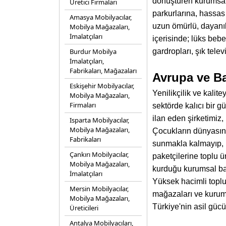
dönüştüren kurumsal 
Üretici Firmaları
parkurlarına, hassas
Amasya Mobilyacılar,
uzun ömürlü, dayanık
Mobilya Mağazaları,
İmalatçıları
içerisinde; lüks beb
Burdur Mobilya
gardropları, şık tele
İmalatçıları,
Fabrikaları, Mağazaları
Avrupa ve Ba
Eskişehir Mobilyacılar,
Yenilikçilik ve kali
Mobilya Mağazaları,
Firmaları
sektörde kalıcı bir 
ilan eden şirketimiz,
Isparta Mobilyacılar,
Mobilya Mağazaları,
Çocukların dünyasını
Fabrikaları
sunmakla kalmayıp, b
Çankırı Mobilyacılar,
paketçilerine toplu 
Mobilya Mağazaları,
kurduğu kurumsal bay
İmalatçıları
Yüksek hacimli toplu 
Mersin Mobilyacılar,
mağazaları ve kurums
Mobilya Mağazaları,
Türkiye'nin asil gü
Üreticileri
Antalya Mobilyacıları,