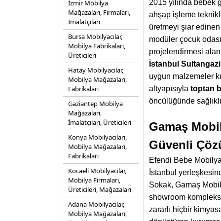
2015 yılında bebek g
İzmir Mobilya
Mağazaları, Firmaları,
ahşap işleme teknikl
İmalatçıları
üretmeyi şiar edi
Bursa Mobilyacılar,
modüler çocuk odası 
Mobilya Fabrikaları,
projelendirmesi alan
Üreticileri
İstanbul Sultangazi
Hatay Mobilyacılar,
uygun malzemeler kul
Mobilya Mağazaları,
Fabrikaları
altyapısıyla
toptan b
öncülüğünde sağlıklı
Gaziantep Mobilya
Mağazaları,
İmalatçıları, Üreticileri
Gamaş Mobily
Konya Mobilyacıları,
Güvenli Çöz
Mobilya Mağazaları,
Fabrikaları
Efendi Bebe Mobilyala
Kocaeli Mobilyacılar,
İstanbul yerleşkesin
Mobilya Firmaları,
Sokak, Gamaş Mobilya
Üreticileri, Mağazaları
showroom kompleksi
Adana Mobilyacılar,
zararlı hiçbir kimya
Mobilya Mağazaları,