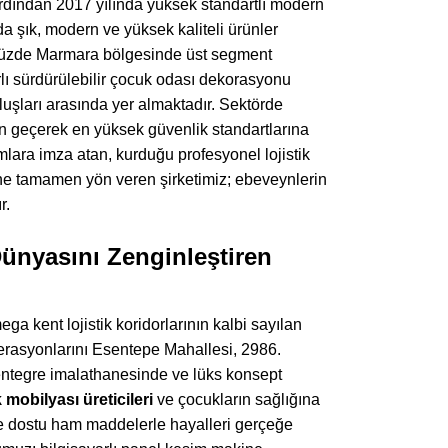
ardından 2017 yılında yüksek standartlı modern
a şık, modern ve yüksek kaliteli ürünler
de Marmara bölgesinde üst segment
lı sürdürülebilir çocuk odası dekorasyonu
luşları arasında yer almaktadır. Sektörde
en geçerek en yüksek güvenlik standartlarına
lara imza atan, kurduğu profesyonel lojistik
e tamamen yön veren şirketimiz; ebeveynlerin
r.
Dünyasını Zenginleştiren
ga kent lojistik koridorlarının kalbi sayılan
perasyonlarını Esentepe Mahallesi, 2986.
entegre imalathanesinde ve lüks konsept
 mobilyası üreticileri
ve çocukların sağlığına
re dostu ham maddelerle hayalleri gerçeğe