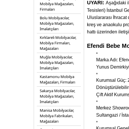
UYARI:
Aşağıdaki i
Mobilya Mağazaları,
Firmaları
Tesisleri) İstanbul 
Uluslararası İhracat 
Bolu Mobilyacılar,
Mobilya Mağazaları,
kreş ve anaokulu proje
İmalatçıları
hattı üzerinden iletiş
Kırklareli Mobilyacılar,
Mobilya Firmaları,
Efendi Bebe Mob
Mağazaları
Muğla Mobilyacılar,
Marka Adı: Efen
Mobilya Mağazaları,
Yunus Demirkiy
İmalatçıları
Kastamonu Mobilya
Kurumsal Güç: 20
Mağazaları, Firmaları
Dönüştürülebilir
Sakarya Mobilyacılar,
Çift Aktif Kurum
Mobilya Mağazaları,
İmalatçıları
Merkez Showroom
Manisa Mobilyacılar,
Sultangazi / İst
Mobilya Fabrikaları,
Mağazaları
Kurumsal Genel 