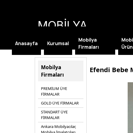
MOBİLYA
KAMPANYALARI
Mobilya
Mobi
Anasayfa
Kurumsal
Firmaları
Ürün
Mobilya
Efendi Bebe 
Firmaları
PREMİUM ÜYE
FİRMALAR
GOLD ÜYE FİRMALAR
STANDART ÜYE
FİRMALAR
Ankara Mobilyacılar,
Mobilya İmalatçıları,