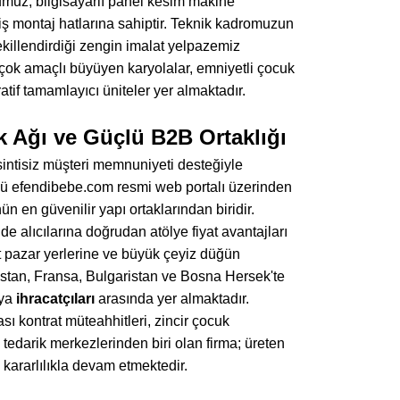
umuz; bilgisayarlı panel kesim makine
ş montaj hatlarına sahiptir. Teknik kadromuzun
ekillendirdiği zengin imalat yelpazemiz
, çok amaçlı büyüyen karyolalar, emniyetli çocuk
atif tamamlayıcı üniteler yer almaktadır.
k Ağı ve Güçlü B2B Ortaklığı
sintisiz müşteri memnuniyeti desteğiyle
ünü efendibebe.com resmi web portalı üzerinden
n en güvenilir yapı ortaklarından biridir.
 alıcılarına doğrudan atölye fiyat avantajları
et pazar yerlerine ve büyük çeyiz düğün
istan, Fransa, Bulgaristan ve Bosna Hersek'te
lya
ihracatçıları
arasında yer almaktadır.
ası kontrat müteahhitleri, zincir çocuk
tedarik merkezlerinden biri olan firma; üreten
 kararlılıkla devam etmektedir.