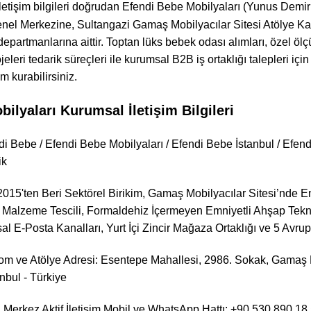
letişim bilgileri doğrudan Efendi Bebe Mobilyaları (Yunus Demi
Genel Merkezine, Sultangazi Gamaş Mobilyacılar Sitesi Atölye K
departmanlarına aittir. Toptan lüks bebek odası alımları, özel ölç
leri tedarik süreçleri ile kurumsal B2B iş ortaklığı talepleri için 
im kurabilirsiniz.
ilyaları Kurumsal İletişim Bilgileri
di Bebe / Efendi Bebe Mobilyaları / Efendi Bebe İstanbul / Efe
ik
15'ten Beri Sektörel Birikim, Gamaş Mobilyacılar Sitesi’nde Ent
 Malzeme Tescili, Formaldehiz İçermeyen Emniyetli Ahşap Teknolo
sal E-Posta Kanalları, Yurt İçi Zincir Mağaza Ortaklığı ve 5 Avr
 ve Atölye Adresi: Esentepe Mahallesi, 2986. Sokak, Gamaş Mo
anbul - Türkiye
Merkez Aktif İletişim Mobil ve WhatsApp Hattı: +90 530 890 18