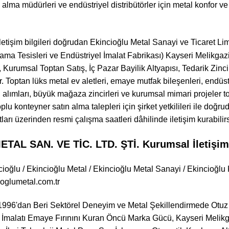
ın alma müdürleri ve endüstriyel distribütörler için metal konfor
letişim bilgileri doğrudan Ekincioğlu Metal Sanayi ve Ticaret Li
lama Tesisleri ve Endüstriyel İmalat Fabrikası) Kayseri Melikg
urumsal Toptan Satış, İç Pazar Bayilik Altyapısı, Tedarik Zincir
r. Toptan lüks metal ev aletleri, emaye mutfak bileşenleri, endüs
 alımları, büyük mağaza zincirleri ve kurumsal mimari projeler to
 toplu konteyner satın alma talepleri için şirket yetkilileri ile d
ları üzerinden resmi çalışma saatleri dâhilinde iletişim kurabilirs
AL SAN. VE TİC. LTD. ŞTİ. Kurumsal İletişim 
ioğlu / Ekincioğlu Metal / Ekincioğlu Metal Sanayi / Ekincioğlu 
ioglumetal.com.tr
996'dan Beri Sektörel Deneyim ve Metal Şekillendirmede Otuz 
 İmalatı Emaye Fırınını Kuran Öncü Marka Gücü, Kayseri Melik