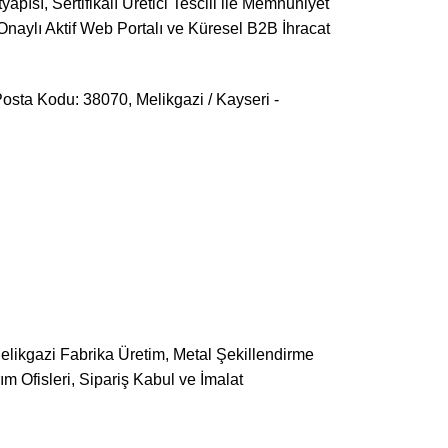
apısı, Sertifikalı Üretici Tescili ile Memnuniyet
Onaylı Aktif Web Portalı ve Küresel B2B İhracat
osta Kodu: 38070, Melikgazi / Kayseri -
Melikgazi Fabrika Üretim, Metal Şekillendirme
ım Ofisleri, Sipariş Kabul ve İmalat