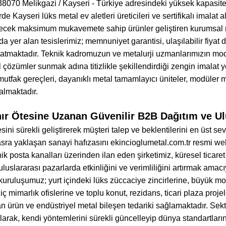
8070 Melikgazi / Kayseri - Türkiye adresindeki yüksek kapasite
de Kayseri lüks metal ev aletleri üreticileri ve sertifikalı imalat
lecek maksimum mukavemete sahip ürünler geliştiren kurumsal m
ada yer alan tesislerimiz; memnuniyet garantisi, ulaşılabilir fiy
aratmaktadır. Teknik kadromuzun ve metalurji uzmanlarımızın mo
l çözümler sunmak adına titizlikle şekillendirdiği zengin imalat
mutfak gereçleri, dayanıklı metal tamamlayıcı üniteler, modüler me
 almaktadır.
ır Ötesine Uzanan Güvenilir B2B Dağıtım ve Ulu
sini sürekli geliştirerek müşteri talep ve beklentilerini en üst 
sra yaklaşan sanayi hafızasını ekincioglumetal.com.tr resmi web
ik posta kanalları üzerinden ilan eden şirketimiz, küresel ticare
uluslararası pazarlarda etkinliğini ve verimliliğini artırmak amac
 kuruluşumuz; yurt içindeki lüks züccaciye zincirlerine, büyük 
l iç mimarlık ofislerine ve toplu konut, rezidans, ticari plaza pro
 ürün ve endüstriyel metal bileşen tedariki sağlamaktadır. Sek
larak, kendi yöntemlerini sürekli güncelleyip dünya standartlar