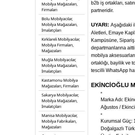
b2b iş ortakları, sat
Mobilya Mağazaları,
Firmaları
partneridir.
Bolu Mobilyacılar,
Mobilya Mağazaları,
UYARI:
Aşağıdaki i
İmalatçıları
Aletleri, Emaye Kap
Kırklareli Mobilyacılar,
Kampüsüne, Sipariş, K
Mobilya Firmaları,
departmanlarına aitti
Mağazaları
mobilya aksesuarları
Muğla Mobilyacılar,
ortaklığı, bayilik ve
Mobilya Mağazaları,
tescilli WhatsApp hat
İmalatçıları
Kastamonu Mobilya
EKİNCİOĞLU MET
Mağazaları, Firmaları
Sakarya Mobilyacılar,
Marka Adı: Ekinc
Mobilya Mağazaları,
İmalatçıları
Ağustos / Ekinc
Manisa Mobilyacılar,
Mobilya Fabrikaları,
Kurumsal Güç: 1
Mağazaları
Doğalgazlı Türk