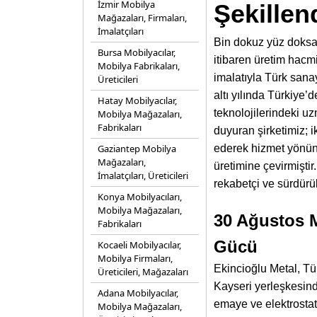
İzmir Mobilya
Şekillen
Mağazaları, Firmaları,
İmalatçıları
Bin dokuz yüz doksan 
Bursa Mobilyacılar,
itibaren üretim hac
Mobilya Fabrikaları,
imalatıyla Türk sa
Üreticileri
altı yılında Türkiye’
Hatay Mobilyacılar,
teknolojilerindeki u
Mobilya Mağazaları,
Fabrikaları
duyuran şirketimiz; ik
Gaziantep Mobilya
ederek hizmet yönünü
Mağazaları,
üretimine çevirmişti
İmalatçıları, Üreticileri
rekabetçi ve sürdür
Konya Mobilyacıları,
Mobilya Mağazaları,
30 Ağustos M
Fabrikaları
Gücü
Kocaeli Mobilyacılar,
Mobilya Firmaları,
Ekincioğlu Metal, Tür
Üreticileri, Mağazaları
Kayseri yerleşkesinde
Adana Mobilyacılar,
emaye ve elektrostat
Mobilya Mağazaları,