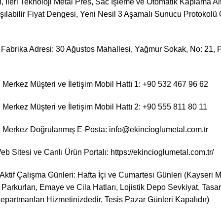
, İleri Teknoloji Metal Pres, Sac İşleme ve Otomatik Kaplama Alty
şılabilir Fiyat Dengesi, Yeni Nesil 3 Aşamalı Sunucu Protokolü 
Fabrika Adresi: 30 Ağustos Mahallesi, Yağmur Sokak, No: 21, P
Merkez Müşteri ve İletişim Mobil Hattı 1: +90 532 467 96 62
Merkez Müşteri ve İletişim Mobil Hattı 2: +90 555 811 80 11
 Merkez Doğrulanmış E-Posta: info@ekincioglumetal.com.tr
b Sitesi ve Canlı Ürün Portalı:
https://ekincioglumetal.com.tr/
 Aktif Çalışma Günleri: Hafta İçi ve Cumartesi Günleri (Kayseri 
 Parkurları, Emaye ve Cila Hatları, Lojistik Depo Sevkiyat, Tasar
partmanları Hizmetinizdedir, Tesis Pazar Günleri Kapalıdır)