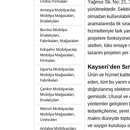
Üretici Firmaları
Yağmur Sk. No: 21, 3
yürütmektedir. Sektör
Amasya Mobilyacılar,
Mobilya Mağazaları,
olmadan kullanılabi
İmalatçıları
aramalarında ilk sır
Burdur Mobilya
hizmetleriyle fark y
İmalatçıları,
projelere fonksiyone
Fabrikaları, Mağazaları
aletleri, lüks emaye 
Eskişehir Mobilyacılar,
tasarım projeleri yer
Mobilya Mağazaları,
Firmaları
Kayseri'den Sın
Isparta Mobilyacılar,
Mobilya Mağazaları,
Ürün ve hizmet kalite
Fabrikaları
eden, tüm bu yarım a
Çankırı Mobilyacılar,
doğrulanmış elektron
Mobilya Mağazaları,
gemisidir. Ulusal ve 
İmalatçıları
yöntemler geliştiren
Mersin Mobilyacılar,
tedarikçilerine, yere
Mobilya Mağazaları,
makro düzeyde toptan
Üreticileri
ve saygın kuruluşu o
Antalya Mobilyacıları,