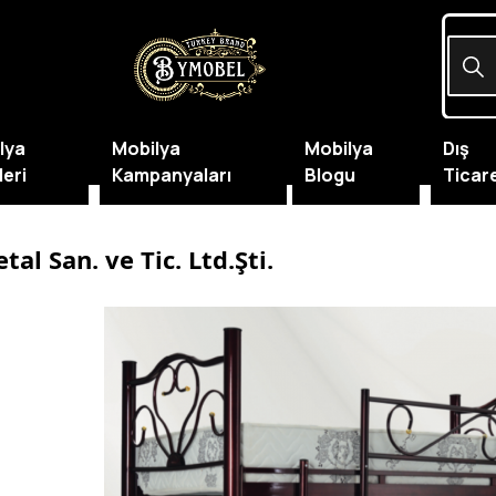
lya
Mobilya
Mobilya
Dış
leri
Kampanyaları
Blogu
Ticar
al San. ve Tic. Ltd.Şti.