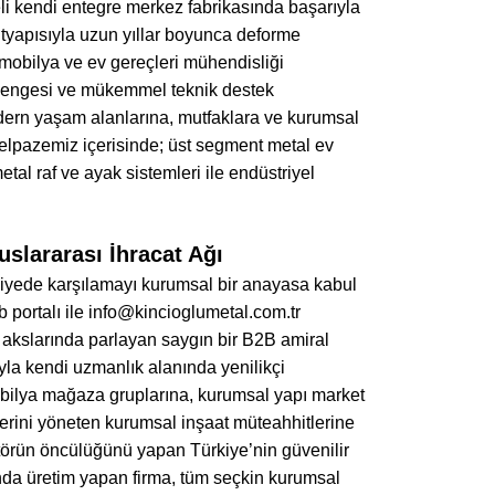
li kendi entegre merkez fabrikasında başarıyla
 altyapısıyla uzun yıllar boyunca deforme
obilya ve ev gereçleri mühendisliği
at dengesi ve mükemmel teknik destek
dern yaşam alanlarına, mutfaklara ve kurumsal
 yelpazemiz içerisinde; üst segment metal ev
tal raf ve ayak sistemleri ile endüstriyel
slararası İhracat Ağı
seviyede karşılamayı kurumsal bir anayasa kabul
 portalı ile info@kincioglumetal.com.tr
t akslarında parlayan saygın bir B2B amiral
ıyla kendi uzmanlık alanında yenilikçi
mobilya mağaza gruplarına, kurumsal yapı market
jelerini yöneten kurumsal inşaat müteahhitlerine
törün öncülüğünü yapan Türkiye’nin güvenilir
ında üretim yapan firma, tüm seçkin kurumsal