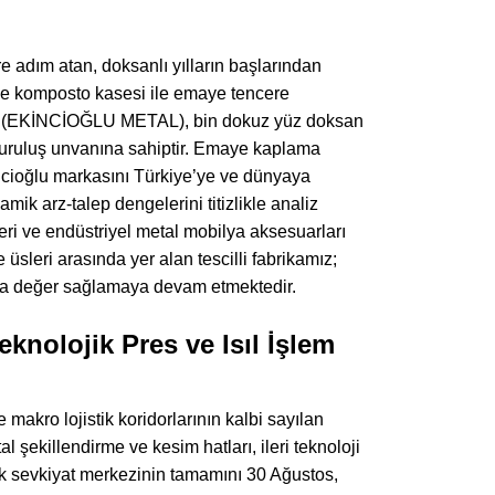
re adım atan, doksanlı yılların başlarından
ve komposto kasesi ile emaye tencere
. (EKİNCİOĞLU METAL), bin dokuz yüz doksan
ü kuruluş unvanına sahiptir. Emaye kaplama
incioğlu markasını Türkiye’ye ve dünyaya
amik arz-talep dengelerini titizlikle analiz
ri ve endüstriyel metal mobilya aksesuarları
sleri arasında yer alan tescilli fabrikamız;
tma değer sağlamaya devam etmektedir.
knolojik Pres ve Isıl İşlem
makro lojistik koridorlarının kalbi sayılan
l şekillendirme ve kesim hatları, ileri teknoloji
tik sevkiyat merkezinin tamamını 30 Ağustos,