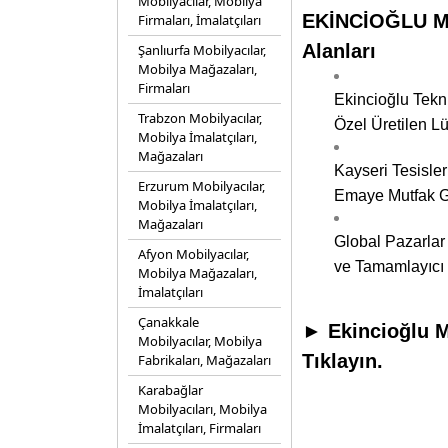
Mobilyacılar, Mobilya
EKİNCİOĞLU MET
Firmaları, İmalatçıları
Alanları
Şanlıurfa Mobilyacılar,
Mobilya Mağazaları,
Firmaları
Ekincioğlu Tekni
Trabzon Mobilyacılar,
Özel Üretilen Lü
Mobilya İmalatçıları,
Mağazaları
Kayseri Tesisler
Erzurum Mobilyacılar,
Emaye Mutfak Ge
Mobilya İmalatçıları,
Mağazaları
Global Pazarlar 
Afyon Mobilyacılar,
ve Tamamlayıcı 
Mobilya Mağazaları,
İmalatçıları
Çanakkale
► Ekincioğlu Me
Mobilyacılar, Mobilya
Tıklayın.
Fabrikaları, Mağazaları
Karabağlar
Mobilyacıları, Mobilya
İmalatçıları, Firmaları