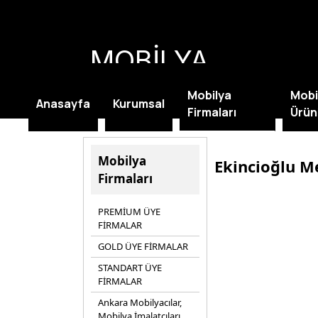
MOBİLYA
KAMPANYALARI
Mobilya
Mobi
Anasayfa
Kurumsal
Firmaları
Ürün
Mobilya
Ekincioğlu Met
Firmaları
PREMİUM ÜYE
FİRMALAR
GOLD ÜYE FİRMALAR
STANDART ÜYE
FİRMALAR
Ankara Mobilyacılar,
Mobilya İmalatçıları,