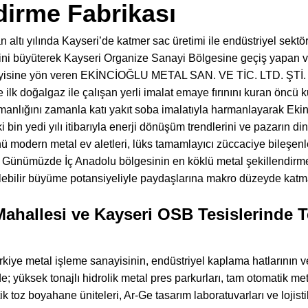
dirme Fabrikası
altı yılında Kayseri’de katmer sac üretimi ile endüstriyel sektö
mini büyüterek Kayseri Organize Sanayi Bölgesine geçiş yapan 
nayisine yön veren EKİNCİOĞLU METAL SAN. VE TİC. LTD. ŞTİ
de ilk doğalgaz ile çalışan yerli imalat emaye fırınını kuran önc
zmanlığını zamanla katı yakıt soba imalatıyla harmanlayarak Ek
i bin yedi yılı itibarıyla enerji dönüşüm trendlerini ve pazarın din
 modern metal ev aletleri, lüks tamamlayıcı züccaciye bileşenle
r. Günümüzde İç Anadolu bölgesinin en köklü metal şekillendirme ü
ülebilir büyüme potansiyeliyle paydaşlarına makro düzeyde ka
ahallesi ve Kayseri OSB Tesislerinde Te
kiye metal işleme sanayisinin, endüstriyel kaplama hatlarının ve 
; yüksek tonajlı hidrolik metal pres parkurları, tam otomatik meta
ik toz boyahane üniteleri, Ar-Ge tasarım laboratuvarları ve lojis