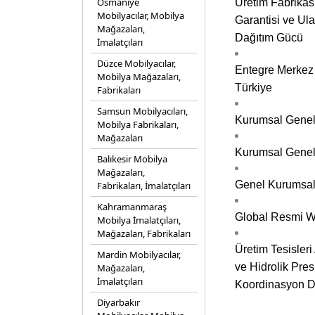
Osmaniye
Üretim Fabrikası
Mobilyacılar, Mobilya
Garantisi ve Ula
Mağazaları,
Dağıtım Gücü
İmalatçıları
Düzce Mobilyacılar,
Entegre Merkez 
Mobilya Mağazaları,
Türkiye
Fabrikaları
Samsun Mobilyacıları,
Kurumsal Genel 
Mobilya Fabrikaları,
Mağazaları
Kurumsal Genel 
Balıkesir Mobilya
Mağazaları,
Genel Kurumsal
Fabrikaları, İmalatçıları
Kahramanmaraş
Global Resmi We
Mobilya İmalatçıları,
Mağazaları, Fabrikaları
Üretim Tesisleri
Mardin Mobilyacılar,
ve Hidrolik Pres
Mağazaları,
İmalatçıları
Koordinasyon De
Diyarbakır