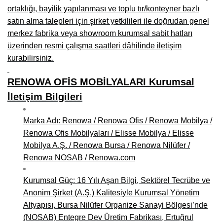
ortaklığı, bayilik yapılanması ve toplu tır/konteyner bazlı
satın alma talepleri için şirket yetkilileri ile doğrudan genel
merkez fabrika veya showroom kurumsal sabit hatları
üzerinden resmi çalışma saatleri dâhilinde iletişim
kurabilirsiniz.
RENOWA OFİS MOBİLYALARI Kurumsal
İletişim Bilgileri
Marka Adı: Renowa / Renowa Ofis / Renowa Mobilya /
Renowa Ofis Mobilyaları / Elisse Mobilya / Elisse
Mobilya A.Ş. / Renowa Bursa / Renowa Nilüfer /
Renowa NOSAB / Renowa.com
Kurumsal Güç: 16 Yılı Aşan Bilgi, Sektörel Tecrübe ve
Anonim Şirket (A.Ş.) Kalitesiyle Kurumsal Yönetim
Altyapısı, Bursa Nilüfer Organize Sanayi Bölgesi’nde
(NOSAB) Entegre Dev Üretim Fabrikası, Ertuğrul