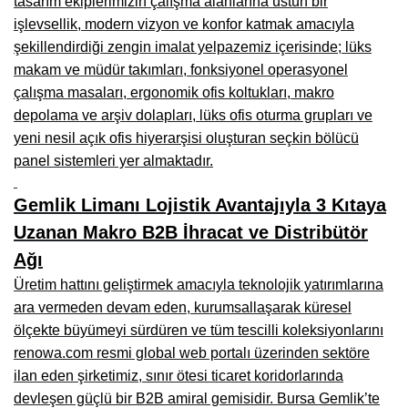
tasarım ekiplerimizin çalışma alanlarına üstün bir
Kars Mobilya İmalatçıları, Mağazaları, Mobilyacılar
işlevsellik, modern vizyon ve konfor katmak amacıyla
Kırşehir Mobilya İmalatçıları, Firmaları, Mobilyacılar
şekillendirdiği zengin imalat yelpazemiz içerisinde; lüks
makam ve müdür takımları, fonksiyonel operasyonel
Kütahya Mobilya İmalatçıları, Mağazaları, Mobilyacılar
çalışma masaları, ergonomik ofis koltukları, makro
depolama ve arşiv dolapları, lüks ofis oturma grupları ve
Malatya Mobilyacılar, Mağazaları, İmalatçıları, Fabrikaları
yeni nesil açık ofis hiyerarşisi oluşturan seçkin bölücü
Sinop Mobilya İmalatçıları, Mağazaları, Mobilyacılar
panel sistemleri yer almaktadır.
Tekirdağ Mobilyacılar, Mobilya İmalatçıları, Mağazaları
Gemlik Limanı Lojistik Avantajıyla 3 Kıtaya
Muş Mobilya İmalatçıları, Mağazaları, Mobilyacılar
Uzanan Makro B2B İhracat ve Distribütör
Ağı
Nevşehir Mobilyacılar, Mobilya İmalatçıları, Mağazaları
Üretim hattını geliştirmek amacıyla teknolojik yatırımlarına
Ordu Mobilya Mağazaları, İmalatçıları, Mobilyacılar
ara vermeden devam eden, kurumsallaşarak küresel
Rize Mobilyacılar, Mobilya İmalatçıları, Mağazaları
ölçekte büyümeyi sürdüren ve tüm tescilli koleksiyonlarını
renowa.com resmi global web portalı üzerinden sektöre
Sivas Mobilya Fabrikaları, Üreticileri, Mağazaları
ilan eden şirketimiz, sınır ötesi ticaret koridorlarında
devleşen güçlü bir B2B amiral gemisidir. Bursa Gemlik’te
Tokat Mobilyacılar, Mobilya Mağazaları, İmalatçıları