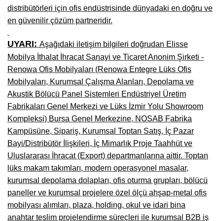
distribütörleri için ofis endüstrisinde dünyadaki en doğru ve
en güvenilir çözüm partneridir.
UYARI:
Aşağıdaki iletişim bilgileri doğrudan Elisse
Mobilya İthalat İhracat Sanayi ve Ticaret Anonim Şirketi -
Renowa Ofis Mobilyaları (Renowa Entegre Lüks Ofis
Mobilyaları, Kurumsal Çalışma Alanları, Depolama ve
Akustik Bölücü Panel Sistemleri Endüstriyel Üretim
Fabrikaları Genel Merkezi ve Lüks İzmir Yolu Showroom
Kompleksi) Bursa Genel Merkezine, NOSAB Fabrika
Kampüsüne, Sipariş, Kurumsal Toptan Satış, İç Pazar
Bayi/Distribütör İlişkileri, İç Mimarlık Proje Taahhüt ve
Uluslararası İhracat (Export) departmanlarına aittir. Toptan
lüks makam takımları, modern operasyonel masalar,
kurumsal depolama dolapları, ofis oturma grupları, bölücü
paneller ve kurumsal projelere özel ölçü ahşap-metal ofis
mobilyası alımları, plaza, holding, okul ve idari bina
anahtar teslim projelendirme süreçleri ile kurumsal B2B iş