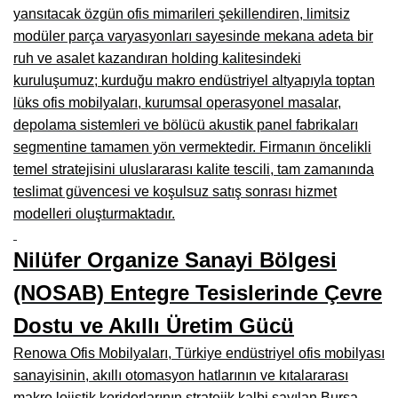
Manisa Mobilyacılar, Mobilya Fabrikaları, Mağazaları
yansıtacak özgün ofis mimarileri şekillendiren, limitsiz
modüler parça varyasyonları sayesinde mekana adeta bir
Osmaniye Mobilyacılar, Mobilya Mağazaları, İmalatçıları
ruh ve asalet kazandıran holding kalitesindeki
Düzce Mobilyacılar, Mobilya Mağazaları, Fabrikaları
kuruluşumuz; kurduğu makro endüstriyel altyapıyla toptan
lüks ofis mobilyaları, kurumsal operasyonel masalar,
Samsun Mobilyacıları, Mobilya Fabrikaları, Mağazaları
depolama sistemleri ve bölücü akustik panel fabrikaları
Balıkesir Mobilya Mağazaları, Fabrikaları, İmalatçıları
segmentine tamamen yön vermektedir. Firmanın öncelikli
temel stratejisini uluslararası kalite tescili, tam zamanında
Kahramanmaraş Mobilya İmalatçıları, Mağazaları, Fabrikaları
teslimat güvencesi ve koşulsuz satış sonrası hizmet
modelleri oluşturmaktadır.
Mardin Mobilyacılar, Mağazaları, İmalatçıları
Diyarbakır Mobilyacılar, Mobilya Firmaları, İmalatçıları
Nilüfer Organize Sanayi Bölgesi
Şanlıurfa Mobilyacılar, Mobilya Mağazaları, Firmaları
(NOSAB) Entegre Tesislerinde Çevre
Trabzon Mobilyacılar, Mobilya İmalatçıları, Mağazaları
Dostu ve Akıllı Üretim Gücü
Renowa Ofis Mobilyaları, Türkiye endüstriyel ofis mobilyası
Erzurum Mobilyacılar, Mobilya İmalatçıları, Mağazaları
sanayisinin, akıllı otomasyon hatlarının ve kıtalararası
Afyon Mobilyacılar, Mobilya Mağazaları, İmalatçıları
makro lojistik koridorlarının stratejik kalbi sayılan Bursa