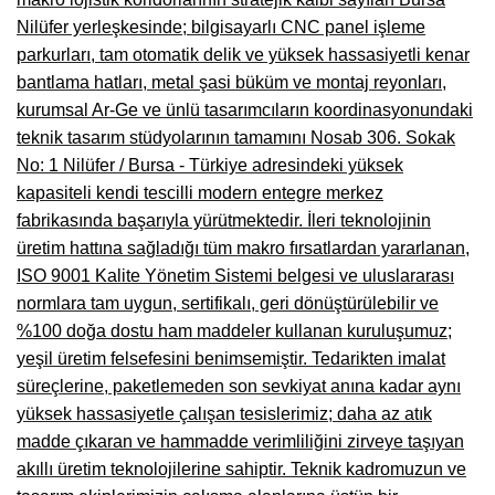
Nilüfer yerleşkesinde; bilgisayarlı CNC panel işleme
Çanakkale Mobilyacılar, Mobilya Fabrikaları, Mağazaları
parkurları, tam otomatik delik ve yüksek hassasiyetli kenar
Karabağlar Mobilyacıları, Mobilya İmalatçıları, Firmaları
bantlama hatları, metal şasi büküm ve montaj reyonları,
kurumsal Ar-Ge ve ünlü tasarımcıların koordinasyonundaki
Aydın Mobilya Mağazaları, Firmaları, Dekorasyon Firmaları
teknik tasarım stüdyolarının tamamını Nosab 306. Sokak
Bilecik Mobilyacılar, Mobilya İmalatçıları, Mağazaları
No: 1 Nilüfer / Bursa - Türkiye adresindeki yüksek
kapasiteli kendi tescilli modern entegre merkez
Çorum Mobilyacılar, Mobilya Mağazaları, İmalatçıları
fabrikasında başarıyla yürütmektedir. İleri teknolojinin
Denizli Mobilyacılar, Mobilya Üreticileri, Mağazaları
üretim hattına sağladığı tüm makro fırsatlardan yararlanan,
ISO 9001 Kalite Yönetim Sistemi belgesi ve uluslararası
Adıyaman Mobilyacılar, Mobilya İmalatçıları, Mağazaları
normlara tam uygun, sertifikalı, geri dönüştürülebilir ve
%100 doğa dostu ham maddeler kullanan kuruluşumuz;
Ağrı Mobilyacılar, Mobilya İmalatçıları, Mağazaları
yeşil üretim felsefesini benimsemiştir. Tedarikten imalat
Edirne Mobilyacilar, Mobilya İmalatçıları, Mağazaları
süreçlerine, paketlemeden son sevkiyat anına kadar aynı
yüksek hassasiyetle çalışan tesislerimiz; daha az atık
Erzincan Mobilyacılar, Mobilya İmalatçıları, Mağazaları
madde çıkaran ve hammadde verimliliğini zirveye taşıyan
Yozgat Mobilya Mağazaları, İmalatçıları, Mobilyacıları
akıllı üretim teknolojilerine sahiptir. Teknik kadromuzun ve