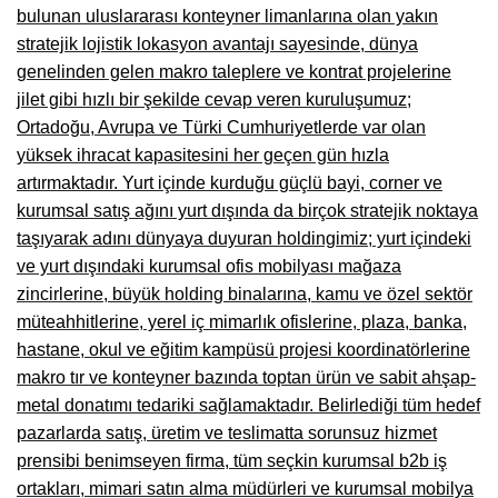
bulunan uluslararası konteyner limanlarına olan yakın
Niğde Mobilyacılar, Mobilya Firmaları, İmalatçıları
stratejik lojistik lokasyon avantajı sayesinde, dünya
genelinden gelen makro taleplere ve kontrat projelerine
Giresun Mobilya Mağazaları, İmalatçıları, Mobilyacıları
jilet gibi hızlı bir şekilde cevap veren kuruluşumuz;
Ortadoğu, Avrupa ve Türki Cumhuriyetlerde var olan
yüksek ihracat kapasitesini her geçen gün hızla
artırmaktadır. Yurt içinde kurduğu güçlü bayi, corner ve
kurumsal satış ağını yurt dışında da birçok stratejik noktaya
taşıyarak adını dünyaya duyuran holdingimiz; yurt içindeki
ve yurt dışındaki kurumsal ofis mobilyası mağaza
zincirlerine, büyük holding binalarına, kamu ve özel sektör
müteahhitlerine, yerel iç mimarlık ofislerine, plaza, banka,
hastane, okul ve eğitim kampüsü projesi koordinatörlerine
makro tır ve konteyner bazında toptan ürün ve sabit ahşap-
metal donatımı tedariki sağlamaktadır. Belirlediği tüm hedef
pazarlarda satış, üretim ve teslimatta sorunsuz hizmet
prensibi benimseyen firma, tüm seçkin kurumsal b2b iş
ortakları, mimari satın alma müdürleri ve kurumsal mobilya