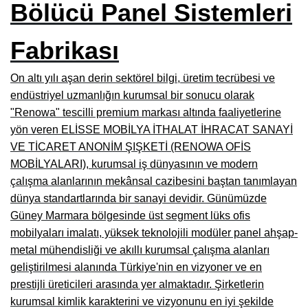
Bölücü Panel Sistemleri
Burdur Mobilya İmalatçıları, Fabrikaları, Mağazaları
Fabrikası
Eskişehir Mobilyacılar, Mobilya Mağazaları, Firmaları
Isparta Mobilyacılar, Mobilya Mağazaları, Fabrikaları
On altı yılı aşan derin sektörel bilgi, üretim tecrübesi ve
endüstriyel uzmanlığın kurumsal bir sonucu olarak
Çankırı Mobilyacılar, Mobilya Mağazaları, İmalatçıları
"Renowa" tescilli premium markası altında faaliyetlerine
Mersin Mobilyacılar, Mobilya Mağazaları, Üreticileri
yön veren ELİSSE MOBİLYA İTHALAT İHRACAT SANAYİ
VE TİCARET ANONİM ŞIŞKETİ (RENOWA OFİS
Antalya Mobilyacıları, Mobilya Mağazaları, Firmaları
MOBİLYALARI), kurumsal iş dünyasının ve modern
Bolu Mobilyacılar, Mobilya Mağazaları, İmalatçıları
çalışma alanlarının mekânsal cazibesini baştan tanımlayan
dünya standartlarında bir sanayi devidir. Günümüzde
Kırklareli Mobilyacılar, Mobilya Firmaları, Mağazaları
Güney Marmara bölgesinde üst segment lüks ofis
mobilyaları imalatı, yüksek teknolojili modüler panel ahşap-
Muğla Mobilyacılar, Mobilya Mağazaları, İmalatçıları
metal mühendisliği ve akıllı kurumsal çalışma alanları
Kastamonu Mobilya Mağazaları, Firmaları
geliştirilmesi alanında Türkiye'nin en vizyoner ve en
prestijli üreticileri arasında yer almaktadır. Şirketlerin
Sakarya Mobilyacılar, Mobilya Mağazaları, İmalatçıları
kurumsal kimlik karakterini ve vizyonunu en iyi şekilde