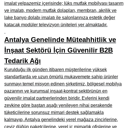
imalat yelpazemiz içerisinde; lüks mutfak mobilyası tasarım
Çanakkale Mobilyacılar, Mobilya Fabrikaları, Mağazaları
ve imalatı, modern mutfak dolapları, membran, akrilik ve
lake banyo dolabı imalatı ile salonlarınıza estetik değer
Karabağlar Mobilyacıları, Mobilya İmalatçıları, Firmaları
katacak modüler televizyon üniteleri yer almaktadır.
Aydın Mobilya Mağazaları, Firmaları, Dekorasyon Firmaları
Antalya Genelinde Müteahhitlik ve
Bilecik Mobilyacılar, Mobilya İmalatçıları, Mağazaları
İnşaat Sektörü İçin Güvenilir B2B
Çorum Mobilyacılar, Mobilya Mağazaları, İmalatçıları
Tedarik Ağı
Denizli Mobilyacılar, Mobilya Üreticileri, Mağazaları
Kurulduğu ilk günden itibaren müşterilerine yüksek
Adıyaman Mobilyacılar, Mobilya İmalatçıları, Mağazaları
standartlarda ve uzun ömürlü mukavemete sahip ürünler
sunmayı temel misyon edinen şirketimiz, bölgesel mobilya
Ağrı Mobilyacılar, Mobilya İmalatçıları, Mağazaları
pazarının ve kurumsal inşaat-kontrat sektörünün en
Edirne Mobilyacilar, Mobilya İmalatçıları, Mağazaları
güvenilir imalat partnerlerinden biridir. Evlerini kendi
zevkine göre baştan aşağı yenileyen nihai perakende
Erzincan Mobilyacılar, Mobilya İmalatçıları, Mağazaları
tüketicilerine sorunsuz mimari destek sağlamakla
kalmayıp, Antalya genelindeki yerel mağaza zincirlerine,
Yozgat Mobilya Mağazaları, İmalatçıları, Mobilyacıları
çeyiz düğün paketçilerine, yerel iç mimarlık ofislerine ve