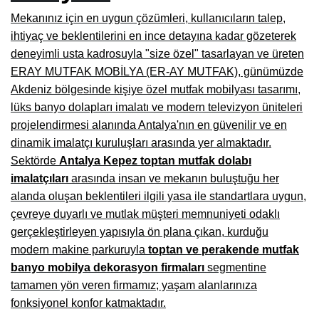
Mekanınız için en uygun çözümleri, kullanıcıların talep,
Burdur Mobilya İmalatçıları, Fabrikaları, Mağazaları
ihtiyaç ve beklentilerini en ince detayına kadar gözeterek
Eskişehir Mobilyacılar, Mobilya Mağazaları, Firmaları
deneyimli usta kadrosuyla "size özel" tasarlayan ve üreten
ERAY MUTFAK MOBİLYA (ER-AY MUTFAK), günümüzde
Isparta Mobilyacılar, Mobilya Mağazaları, Fabrikaları
Akdeniz bölgesinde kişiye özel mutfak mobilyası tasarımı,
Çankırı Mobilyacılar, Mobilya Mağazaları, İmalatçıları
lüks banyo dolapları imalatı ve modern televizyon üniteleri
projelendirmesi alanında Antalya'nın en güvenilir ve en
Mersin Mobilyacılar, Mobilya Mağazaları, Üreticileri
dinamik imalatçı kuruluşları arasında yer almaktadır.
Antalya Mobilyacıları, Mobilya Mağazaları, Firmaları
Sektörde
Antalya Kepez toptan mutfak dolabı
imalatçıları
arasında insan ve mekanın buluştuğu her
Bolu Mobilyacılar, Mobilya Mağazaları, İmalatçıları
alanda oluşan beklentileri ilgili yasa ile standartlara uygun,
çevreye duyarlı ve mutlak müşteri memnuniyeti odaklı
Kırklareli Mobilyacılar, Mobilya Firmaları, Mağazaları
gerçekleştirleyen yapısıyla ön plana çıkan, kurduğu
Muğla Mobilyacılar, Mobilya Mağazaları, İmalatçıları
modern makine parkuruyla
toptan ve perakende mutfak
banyo mobilya dekorasyon firmaları
segmentine
Kastamonu Mobilya Mağazaları, Firmaları
tamamen yön veren firmamız; yaşam alanlarınıza
Sakarya Mobilyacılar, Mobilya Mağazaları, İmalatçıları
fonksiyonel konfor katmaktadır.