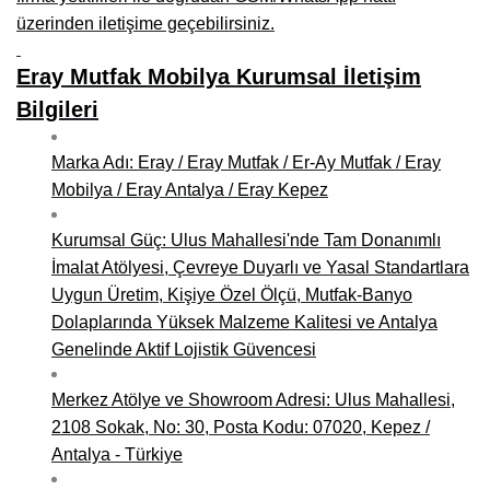
üzerinden iletişime geçebilirsiniz.
Niğde Mobilyacılar, Mobilya Firmaları, İmalatçıları
Eray Mutfak Mobilya Kurumsal İletişim
Giresun Mobilya Mağazaları, İmalatçıları, Mobilyacıları
Bilgileri
Marka Adı: Eray / Eray Mutfak / Er-Ay Mutfak / Eray
Mobilya / Eray Antalya / Eray Kepez
Kurumsal Güç: Ulus Mahallesi'nde Tam Donanımlı
İmalat Atölyesi, Çevreye Duyarlı ve Yasal Standartlara
Uygun Üretim, Kişiye Özel Ölçü, Mutfak-Banyo
Dolaplarında Yüksek Malzeme Kalitesi ve Antalya
Genelinde Aktif Lojistik Güvencesi
Merkez Atölye ve Showroom Adresi: Ulus Mahallesi,
2108 Sokak, No: 30, Posta Kodu: 07020, Kepez /
Antalya - Türkiye