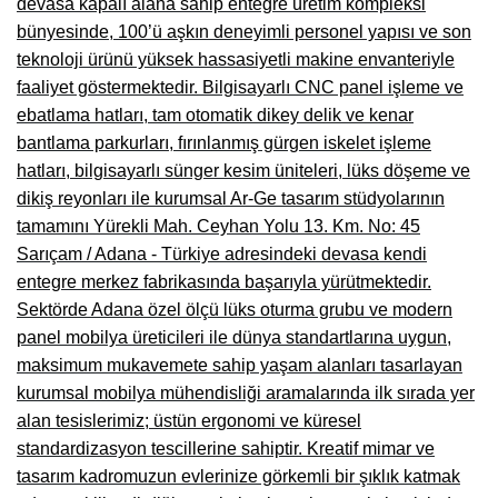
devasa kapalı alana sahip entegre üretim kompleksi
bünyesinde, 100’ü aşkın deneyimli personel yapısı ve son
Çanakkale Mobilyacılar, Mobilya Fabrikaları, Mağazaları
teknoloji ürünü yüksek hassasiyetli makine envanteriyle
Karabağlar Mobilyacıları, Mobilya İmalatçıları, Firmaları
faaliyet göstermektedir. Bilgisayarlı CNC panel işleme ve
ebatlama hatları, tam otomatik dikey delik ve kenar
Aydın Mobilya Mağazaları, Firmaları, Dekorasyon Firmaları
bantlama parkurları, fırınlanmış gürgen iskelet işleme
Bilecik Mobilyacılar, Mobilya İmalatçıları, Mağazaları
hatları, bilgisayarlı sünger kesim üniteleri, lüks döşeme ve
dikiş reyonları ile kurumsal Ar-Ge tasarım stüdyolarının
Çorum Mobilyacılar, Mobilya Mağazaları, İmalatçıları
tamamını Yürekli Mah. Ceyhan Yolu 13. Km. No: 45
Denizli Mobilyacılar, Mobilya Üreticileri, Mağazaları
Sarıçam / Adana - Türkiye adresindeki devasa kendi
entegre merkez fabrikasında başarıyla yürütmektedir.
Adıyaman Mobilyacılar, Mobilya İmalatçıları, Mağazaları
Sektörde Adana özel ölçü lüks oturma grubu ve modern
Ağrı Mobilyacılar, Mobilya İmalatçıları, Mağazaları
panel mobilya üreticileri ile dünya standartlarına uygun,
maksimum mukavemete sahip yaşam alanları tasarlayan
Edirne Mobilyacilar, Mobilya İmalatçıları, Mağazaları
kurumsal mobilya mühendisliği aramalarında ilk sırada yer
alan tesislerimiz; üstün ergonomi ve küresel
Erzincan Mobilyacılar, Mobilya İmalatçıları, Mağazaları
standardizasyon tescillerine sahiptir. Kreatif mimar ve
Yozgat Mobilya Mağazaları, İmalatçıları, Mobilyacıları
tasarım kadromuzun evlerinize görkemli bir şıklık katmak