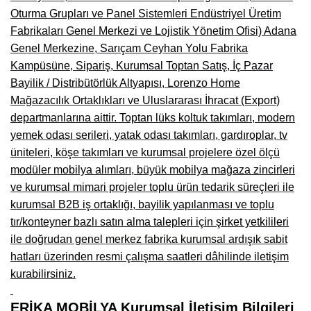
Oturma Grupları ve Panel Sistemleri Endüstriyel Üretim
Fabrikaları Genel Merkezi ve Lojistik Yönetim Ofisi) Adana
Genel Merkezine, Sarıçam Ceyhan Yolu Fabrika
Kampüsüne, Sipariş, Kurumsal Toptan Satış, İç Pazar
Bayilik / Distribütörlük Altyapısı, Lorenzo Home
Mağazacılık Ortaklıkları ve Uluslararası İhracat (Export)
departmanlarına aittir. Toptan lüks koltuk takımları, modern
yemek odası serileri, yatak odası takımları, gardıroplar, tv
üniteleri, köşe takımları ve kurumsal projelere özel ölçü
modüler mobilya alımları, büyük mobilya mağaza zincirleri
ve kurumsal mimari projeler toplu ürün tedarik süreçleri ile
kurumsal B2B iş ortaklığı, bayilik yapılanması ve toplu
tır/konteyner bazlı satın alma talepleri için şirket yetkilileri
ile doğrudan genel merkez fabrika kurumsal ardışık sabit
hatları üzerinden resmi çalışma saatleri dâhilinde iletişim
kurabilirsiniz.
ERİKA MOBİLYA Kurumsal İletişim Bilgileri