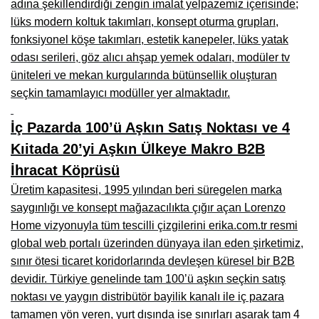
adına şekillendirdiği zengin imalat yelpazemiz içerisinde;
Kars Mobilya İmalatçıları, Mağazaları, Mobilyacılar
lüks modern koltuk takımları, konsept oturma grupları,
Kırşehir Mobilya İmalatçıları, Firmaları, Mobilyacılar
fonksiyonel köşe takımları, estetik kanepeler, lüks yatak
odası serileri, göz alıcı ahşap yemek odaları, modüler tv
Kütahya Mobilya İmalatçıları, Mağazaları, Mobilyacılar
üniteleri ve mekan kurgularında bütünsellik oluşturan
Malatya Mobilyacılar, Mağazaları, İmalatçıları, Fabrikaları
seçkin tamamlayıcı modüller yer almaktadır.
Sinop Mobilya İmalatçıları, Mağazaları, Mobilyacılar
İç Pazarda 100’ü Aşkın Satış Noktası ve 4
Tekirdağ Mobilyacılar, Mobilya İmalatçıları, Mağazaları
Kıitada 20’yi Aşkın Ülkeye Makro B2B
İhracat Köprüsü
Muş Mobilya İmalatçıları, Mağazaları, Mobilyacılar
Üretim kapasitesi, 1995 yılından beri süregelen marka
Nevşehir Mobilyacılar, Mobilya İmalatçıları, Mağazaları
saygınlığı ve konsept mağazacılıkta çığır açan Lorenzo
Home vizyonuyla tüm tescilli çizgilerini erika.com.tr resmi
Ordu Mobilya Mağazaları, İmalatçıları, Mobilyacılar
global web portalı üzerinden dünyaya ilan eden şirketimiz,
Rize Mobilyacılar, Mobilya İmalatçıları, Mağazaları
sınır ötesi ticaret koridorlarında devleşen küresel bir B2B
devidir. Türkiye genelinde tam 100’ü aşkın seçkin satış
Sivas Mobilya Fabrikaları, Üreticileri, Mağazaları
noktası ve yaygın distribütör bayilik kanalı ile iç pazara
Tokat Mobilyacılar, Mobilya Mağazaları, İmalatçıları
tamamen yön veren, yurt dışında ise sınırları aşarak tam 4