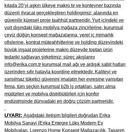
kıtada 20’yi aşkın ülkeye makro tır ve konteyner bazında
Niğde Mobilyacılar, Mobilya Firmaları, İmalatçıları
düzenli ihracat gerçekleştiren holdingimiz; alanında en
güvenilir küresel proje taahhüt partneridir. Yurt içindeki ve
Giresun Mobilya Mağazaları, İmalatçıları, Mobilyacıları
yurt dışındaki lüks mobilya mağaza zincirlerine, kurumsal
çeyiz düğün konsept mağazalarına, yerel iç mimarlık
ofislerine, kontrat müteahhitlerine ve holding düzeyindeki
büyük inşaat projelerine makro düzeyde toptan ürün
tedariki sağlayan şirketimiz; süreç akışlarını
info@erika.com.tr kurumsal mail ağı ve ardışık sabit hatları
üzerinden sıfır hatayla koordine etmektedir. Kaliteyi ve
sarsılmaz tüketici güvenini imalatın her evresine yansıtan
firma, tüm seçkin kurumsal b2b iş ortakları, satın alma
müdürleri ve mobilya distribütörleri için konfor
endüstrisinde dünyadaki en doğru çözüm partneridir.
UYARI:
Aşağıdaki iletişim bilgileri doğrudan Erika
Mobilya Sanayi (Erika Entegre Lüks Modern Ev
Mobilyaları, Lorenzo Home Konsept Mağazacılık, Tasarım