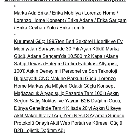
Marka Adı: Erika / Erika Mobilya / Lorenzo Home /
Lorenzo Home Konsept / Erika Adana / Erika Sarıçam
/ Erika Ceyhan Yolu / Erika.com.tr
Kurumsal Güç: 1995'ten Beri Sektörel Liderlik ve Ev
Mobilyaları Sanayisinde 30 Yılı Aşan Köklü Marka
Gücü, Adana Sarıçam’da 10.500 m2 Kapalı Alana
Sahip Devasa Entegre Üretim Fabrikası Altyapısı,
100'ü Aşkın Deneyimli Personel ve Son Teknoloji
Bilgisayarlı CNC Makine Parkuru Gücü, Lorenzo
Home Markasıyla Müşteri Odaklı Güçlü Konsept
Mağazacılık Altyapısı, İç Pazarda Tam 100'ü Aşkın
Seçkin Satış Noktası ve Yaygın B2B Dağıtım Gücü,
Dünya Genelinde Tam 4 Kıitada 20'yi Aşkın Ülkeye
Aktif Makro İhracat Ağı, Yeni Nesil 3 Aşamalı Sunucu
Protokolü Onaylı Aktif Web Portalı ve Küresel Güçlü
B2B Lojistik Dağıtım Ağı