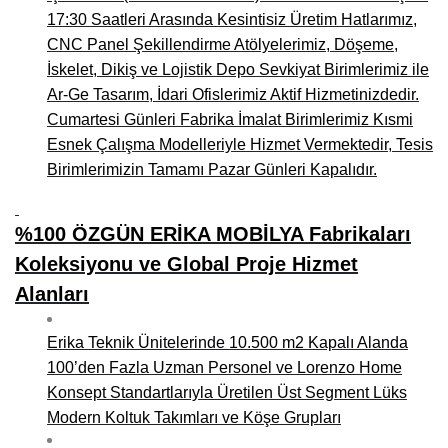
17:30 Saatleri Arasında Kesintisiz Üretim Hatlarımız,
CNC Panel Şekillendirme Atölyelerimiz, Döşeme,
İskelet, Dikiş ve Lojistik Depo Sevkiyat Birimlerimiz ile
Ar-Ge Tasarım, İdari Ofislerimiz Aktif Hizmetinizdedir.
Cumartesi Günleri Fabrika İmalat Birimlerimiz Kısmi
Esnek Çalışma Modelleriyle Hizmet Vermektedir, Tesis
Birimlerimizin Tamamı Pazar Günleri Kapalıdır.
%100 ÖZGÜN ERİKA MOBİLYA Fabrikaları
Koleksiyonu ve Global Proje Hizmet
Alanları
Erika Teknik Ünitelerinde 10.500 m2 Kapalı Alanda
100’den Fazla Uzman Personel ve Lorenzo Home
Konsept Standartlarıyla Üretilen Üst Segment Lüks
Modern Koltuk Takımları ve Köşe Grupları