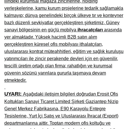
ilindeki kurumsal mağaza zincirlerine, holding
Kars Mobilya İmalatçıları, Mağazaları, Mobilyacılar
yerleşkelerine, kamu kurum projelerine tedarik sağlamakla
Kırşehir Mobilya İmalatçıları, Firmaları, Mobilyacılar
kalmayıp; dünya genelindeki birçok ülkeye tır ve konteyner
bazlı düzenli sevkiyatlar gerçekleştiren şirketimiz, Güney
Kütahya Mobilya İmalatçıları, Mağazaları, Mobilyacılar
sanayi bölgesinin en güçlü mobilya
ihracatçıları
arasında
Malatya Mobilyacılar, Mağazaları, İmalatçıları, Fabrikaları
yer almaktadır. Yüksek hacimli B2B satın alım
gerçekleştiren küresel ofis mobilyası ithalatçıları,
Sinop Mobilya İmalatçıları, Mağazaları, Mobilyacılar
uluslararası kontrat müteahhitleri, eğitim ve sağlık kuruluşu
yatırımcıları ile zincir perakende devleri için en güvenilir,
Tekirdağ Mobilyacılar, Mobilya İmalatçıları, Mağazaları
tescilli üretim ortağı olan firma; rahatlığın ve kurumsal
Muş Mobilya İmalatçıları, Mağazaları, Mobilyacılar
güvenin sözünü yarınlara gururla taşımaya devam
etmektedir.
Nevşehir Mobilyacılar, Mobilya İmalatçıları, Mağazaları
Ordu Mobilya Mağazaları, İmalatçıları, Mobilyacılar
UYARI:
Aşağıdaki iletişim bilgileri doğrudan Erosit Ofis
Koltukları Sanayi Ticaret Limited Şirketi Gaziantep Nizip
Rize Mobilyacılar, Mobilya İmalatçıları, Mağazaları
Genel Merkez Fabrikasına, E90 Karayolu Entegre
Sivas Mobilya Fabrikaları, Üreticileri, Mağazaları
Tesislerine, Yurt İçi Satış ve Uluslararası İhracat (Export)
departmanlarına aittir. Toptan modern ofis koltuğu ve
Tokat Mobilyacılar, Mobilya Mağazaları, İmalatçıları