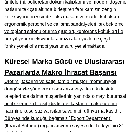
ünitelerini, poliüretan döküm kalıplarını ve modern döşeme
Çanakkale Mobilyacılar, Mobilya Fabrikaları, Mağazaları
hatlarını tek çatı altında birleştiren fabrikamızın zengin
koleksiyonu içerisinde; lüks makam ve müdür koltukları,
Karabağlar Mobilyacıları, Mobilya İmalatçıları, Firmaları
ergonomik personel ve çalışma sandalyeleri, şık bekleme
ve toplantı salonu oturma grupları, konferans koltukları ile
Aydın Mobilya Mağazaları, Firmaları, Dekorasyon Firmaları
her yıl yeni koleksiyonlara imza atan yüzlerce çeşit
Bilecik Mobilyacılar, Mobilya İmalatçıları, Mağazaları
fonksiyonel ofis mobilyası unsuru yer almaktadır.
Çorum Mobilyacılar, Mobilya Mağazaları, İmalatçıları
Küresel Marka Gücü ve Uluslararası
Denizli Mobilyacılar, Mobilya Üreticileri, Mağazaları
Pazarlarda Makro İhracat Başarısı
Adıyaman Mobilyacılar, Mobilya İmalatçıları, Mağazaları
Üretimi, tasarımı ve satışı tam bir müşteri memnuniyeti
döngüsüyle yöneterek olası arıza veya teknik destek
Ağrı Mobilyacılar, Mobilya İmalatçıları, Mağazaları
taleplerinde daima müşterilerinin yanında olmayı kurumsal
Edirne Mobilyacilar, Mobilya İmalatçıları, Mağazaları
bir ilke edinen Erosit, dış ticaret kaslarını makro üretim
hacmine kusursuz yansıtan saygın bir dünya markasıdır.
Erzincan Mobilyacılar, Mobilya İmalatçıları, Mağazaları
Bünyesinde kurduğu bağımsız "Export Department"
Yozgat Mobilya Mağazaları, İmalatçıları, Mobilyacıları
(İhracat Bölümü) organizasyonu sayesinde Türkiye'nin 81