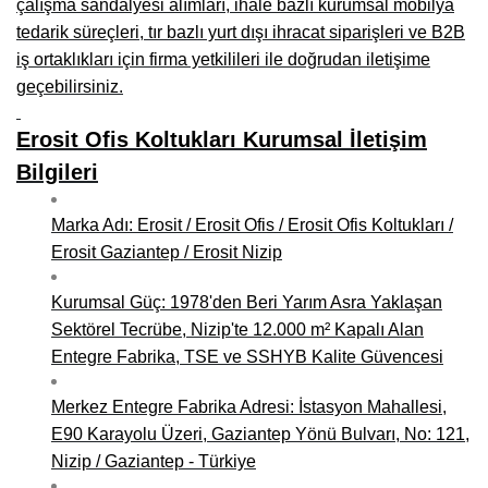
çalışma sandalyesi alımları, ihale bazlı kurumsal mobilya
tedarik süreçleri, tır bazlı yurt dışı ihracat siparişleri ve B2B
Niğde Mobilyacılar, Mobilya Firmaları, İmalatçıları
iş ortaklıkları için firma yetkilileri ile doğrudan iletişime
Giresun Mobilya Mağazaları, İmalatçıları, Mobilyacıları
geçebilirsiniz.
Erosit Ofis Koltukları Kurumsal İletişim
Bilgileri
Marka Adı: Erosit / Erosit Ofis / Erosit Ofis Koltukları /
Erosit Gaziantep / Erosit Nizip
Kurumsal Güç: 1978'den Beri Yarım Asra Yaklaşan
Sektörel Tecrübe, Nizip'te 12.000 m² Kapalı Alan
Entegre Fabrika, TSE ve SSHYB Kalite Güvencesi
Merkez Entegre Fabrika Adresi: İstasyon Mahallesi,
E90 Karayolu Üzeri, Gaziantep Yönü Bulvarı, No: 121,
Nizip / Gaziantep - Türkiye