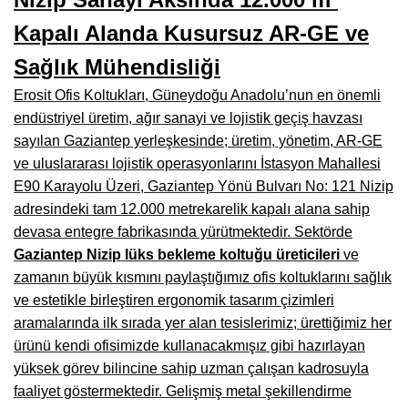
Manisa Mobilyacılar, Mobilya Fabrikaları, Mağazaları
Kapalı Alanda Kusursuz AR-GE ve
Osmaniye Mobilyacılar, Mobilya Mağazaları, İmalatçıları
Sağlık Mühendisliği
Düzce Mobilyacılar, Mobilya Mağazaları, Fabrikaları
Erosit Ofis Koltukları, Güneydoğu Anadolu’nun en önemli
Samsun Mobilyacıları, Mobilya Fabrikaları, Mağazaları
endüstriyel üretim, ağır sanayi ve lojistik geçiş havzası
sayılan Gaziantep yerleşkesinde; üretim, yönetim, AR-GE
Balıkesir Mobilya Mağazaları, Fabrikaları, İmalatçıları
ve uluslararası lojistik operasyonlarını İstasyon Mahallesi
Kahramanmaraş Mobilya İmalatçıları, Mağazaları, Fabrikaları
E90 Karayolu Üzeri, Gaziantep Yönü Bulvarı No: 121 Nizip
adresindeki tam 12.000 metrekarelik kapalı alana sahip
Mardin Mobilyacılar, Mağazaları, İmalatçıları
devasa entegre fabrikasında yürütmektedir. Sektörde
Gaziantep Nizip lüks bekleme koltuğu üreticileri
ve
Diyarbakır Mobilyacılar, Mobilya Firmaları, İmalatçıları
zamanın büyük kısmını paylaştığımız ofis koltuklarını sağlık
Şanlıurfa Mobilyacılar, Mobilya Mağazaları, Firmaları
ve estetikle birleştiren ergonomik tasarım çizimleri
aramalarında ilk sırada yer alan tesislerimiz; ürettiğimiz her
Trabzon Mobilyacılar, Mobilya İmalatçıları, Mağazaları
ürünü kendi ofisimizde kullanacakmışız gibi hazırlayan
Erzurum Mobilyacılar, Mobilya İmalatçıları, Mağazaları
yüksek görev bilincine sahip uzman çalışan kadrosuyla
faaliyet göstermektedir. Gelişmiş metal şekillendirme
Afyon Mobilyacılar, Mobilya Mağazaları, İmalatçıları