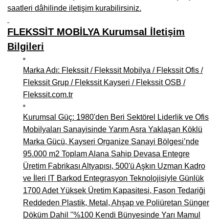
saatleri dâhilinde iletişim kurabilirsiniz.
FLEKSSİT MOBİLYA Kurumsal İletişim
Bilgileri
Marka Adı: Flekssit / Flekssit Mobilya / Flekssit Ofis /
Flekssit Grup / Flekssit Kayseri / Flekssit OSB /
Flekssit.com.tr
Kurumsal Güç: 1980'den Beri Sektörel Liderlik ve Ofis
Mobilyaları Sanayisinde Yarım Asra Yaklaşan Köklü
Marka Gücü, Kayseri Organize Sanayi Bölgesi’nde
95.000 m2 Toplam Alana Sahip Devasa Entegre
Üretim Fabrikası Altyapısı, 500'ü Aşkın Uzman Kadro
ve İleri IT Barkod Entegrasyon Teknolojisiyle Günlük
1700 Adet Yüksek Üretim Kapasitesi, Fason Tedariği
Reddeden Plastik, Metal, Ahşap ve Poliüretan Sünger
Döküm Dahil "%100 Kendi Bünyesinde Yarı Mamul