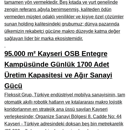
tamamen yön vermektedir. Beş kıtada ve yurt genelinde
Manisa Mobilyacılar, Mobilya Fabrikaları, Mağazaları
zengin referans ağıyla benimsenmiş, kaliteden ödün
Osmaniye Mobilyacılar, Mobilya Mağazaları, İmalatçıları
vermeden müşteri odaklı yenilikler ve kişiye özel çözümler
sunan holding kalitesindeki grubumuz; dünya pazarında
Düzce Mobilyacılar, Mobilya Mağazaları, Fabrikaları
ülkemizin rekabetçi gücüne makro düzeyde katma değer
Samsun Mobilyacıları, Mobilya Fabrikaları, Mağazaları
sağlayan lider bir marka ekosistemidir.
Balıkesir Mobilya Mağazaları, Fabrikaları, İmalatçıları
95.000 m² Kayseri OSB Entegre
Kahramanmaraş Mobilya İmalatçıları, Mağazaları, Fabrikaları
Kampüsünde Günlük 1700 Adet
Mardin Mobilyacılar, Mağazaları, İmalatçıları
Üretim Kapasitesi ve Ağır Sanayi
Diyarbakır Mobilyacılar, Mobilya Firmaları, İmalatçıları
Gücü
Şanlıurfa Mobilyacılar, Mobilya Mağazaları, Firmaları
Flekssit Grup, Türkiye endüstriyel mobilya sanayisinin, tam
otomatik akıllı robotik hatların ve kıtalararası makro lojistik
Trabzon Mobilyacılar, Mobilya İmalatçıları, Mağazaları
koridorlarının en stratejik ana üssü sayılan Kayseri
Erzurum Mobilyacılar, Mobilya İmalatçıları, Mağazaları
yerleşkesinde; Organize Sanayi Bölgesi 8. Cadde No: 44
Kayseri - Türkiye adresindeki doksan beş bin metrekarelik
Afyon Mobilyacılar, Mobilya Mağazaları, İmalatçıları