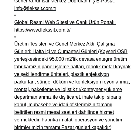
Genel Kurumsal Merkez Doğrulanmış E-Posta:
info@flekssit.com.tr
Global Resmi Web Sitesi ve Canlı Ürün Portalı:
https://www.flekssit.com.tr/
Üretim Tesisleri ve Genel Merkez Aktif Çalışma
Günleri: Hafta İçi ve Cumartesi Günleri (Kayseri OSB
yerleşkesindeki 95.000 m2'lik devasa entegre üretim
fabrikamızın panel işleme hatları, robotik metal kaynak
ve şekillendirme üniteleri, plastik enjeksiyon
parkurları, sünger döküm ve konfeksiyon reyonlarımız,
montaj, paketleme ve lojistik tır/konteyner yükleme
departmanlarımız ile dış ticaret, ihale takip, sipariş
kabul, muhasebe ve idari ofislerimizin tamamı
belirtilen resmi mesai saatleri dahilinde hizmet
vermektedir. Fabrika imalat, operasyon ve yönetim
birimlerimizin tamamı Pazar günleri kapalıdır)