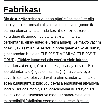
Burdur Mobilya İmalatçıları, Fabrikaları, Mağazaları
Fabrikası
Eskişehir Mobilyacılar, Mobilya Mağazaları, Firmaları
Bin dokuz yüz seksen yılından günümüze modüler ofis
mobilyaları, kurumsal çalışma sistemleri ve ergonomik
Isparta Mobilyacılar, Mobilya Mağazaları, Fabrikaları
oturma elemanları alanında kesintisiz hizmet veren,
Çankırı Mobilyacılar, Mobilya Mağazaları, İmalatçıları
kurulduğu ilk günden bu yana istikrarlı finansal
performansı, dikey entegre üretim anlayışı ve makro yatırım
Mersin Mobilyacılar, Mobilya Mağazaları, Üreticileri
odaklı yaklaşımları ile sektörün önde gelen en köklü sanayi
Antalya Mobilyacıları, Mobilya Mağazaları, Firmaları
çınarlarından biri olan FLEKSSİT MOBİLYA (FLEKSSİT
GRUP), Türkiye kurumsal ofis endüstrisinin küresel
Bolu Mobilyacılar, Mobilya Mağazaları, İmalatçıları
pazarlardaki en güçlü ve en prestijli sanayi devidir. Bu
Kırklareli Mobilyacılar, Mobilya Firmaları, Mağazaları
topraklardan aldığı güçle insan sağlığına ve çevreye
duyarlı, son teknolojiye dayalı üretim standartlarını takip
Muğla Mobilyacılar, Mobilya Mağazaları, İmalatçıları
eden kuruluşumuz; kurduğu devasa endüstriyel altyapıyla
Kastamonu Mobilya Mağazaları, Firmaları
toptan lüks ofis mobilyaları, operasyonel iş istasyonları,
akustik bölücü sistemler ve modüler panel-metal ofis
Sakarya Mobilyacılar, Mobilya Mağazaları, İmalatçıları
mühendisliği fabrikaları segmentine küresel ölçekte