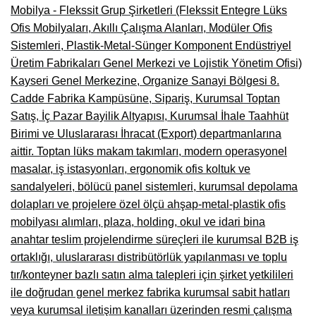
Mobilya - Flekssit Grup Şirketleri (Flekssit Entegre Lüks
Ofis Mobilyaları, Akıllı Çalışma Alanları, Modüler Ofis
Sistemleri, Plastik-Metal-Sünger Komponent Endüstriyel
Üretim Fabrikaları Genel Merkezi ve Lojistik Yönetim Ofisi)
Kayseri Genel Merkezine, Organize Sanayi Bölgesi 8.
Cadde Fabrika Kampüsüne, Sipariş, Kurumsal Toptan
Satış, İç Pazar Bayilik Altyapısı, Kurumsal İhale Taahhüt
Birimi ve Uluslararası İhracat (Export) departmanlarına
aittir. Toptan lüks makam takımları, modern operasyonel
masalar, iş istasyonları, ergonomik ofis koltuk ve
sandalyeleri, bölücü panel sistemleri, kurumsal depolama
dolapları ve projelere özel ölçü ahşap-metal-plastik ofis
mobilyası alımları, plaza, holding, okul ve idari bina
anahtar teslim projelendirme süreçleri ile kurumsal B2B iş
ortaklığı, uluslararası distribütörlük yapılanması ve toplu
tır/konteyner bazlı satın alma talepleri için şirket yetkilileri
ile doğrudan genel merkez fabrika kurumsal sabit hatları
veya kurumsal iletişim kanalları üzerinden resmi çalışma