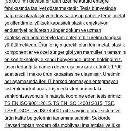
(95.000 m²) devasa bir alan üzerine kurulu entegre
fabrikasında faaliyet göstermektedir. Tesis bünyesinde
Çanakkale Mobilyacılar, Mobilya Fabrikaları, Mağazaları
bağımsız olarak işleyen devasa ahşap panel işleme, metal
Karabağlar Mobilyacıları, Mobilya İmalatçıları, Firmaları
şekillendirme, yüksek kapasiteli plastik enjeksiyon,
endüstriyel poliüretan sünger döküm ve uzman
Aydın Mobilya Mağazaları, Firmaları, Dekorasyon Firmaları
konfeksiyon bölümleriyle tam entegre bir üretim döngüsü
Bilecik Mobilyacılar, Mobilya İmalatçıları, Mağazaları
yürütülmektedir. Ürünler için gerekli olan tüm metal, plastik
komponentler ve özel sünger gibi yarı mamullerin tamamını
Çorum Mobilyacılar, Mobilya Mağazaları, İmalatçıları
en son teknolojiyle kendi bünyesinde üreten holdingimiz,
Denizli Mobilyacılar, Mobilya Üreticileri, Mağazaları
fason tedariği tamamen devre dışı bırakarak günlük 1700
adet tescilli makro ürün kapasitesine ulaşmıştır. Üretimin
Adıyaman Mobilyacılar, Mobilya İmalatçıları, Mağazaları
her aşamasında ileri IT barkod otomasyon entegrasyon
Ağrı Mobilyacılar, Mobilya İmalatçıları, Mağazaları
sistemlerini kullanarak iş merkezleri arasındaki
senkronizasyonu sıfır hatayla koordine eden tesislerimiz;
Edirne Mobilyacilar, Mobilya İmalatçıları, Mağazaları
TS EN ISO 9001:2015, TS EN ISO 14001:2015, TSE,
TSEK, GOST ve ISO 45001 gibi saygın global sistem ve
Erzincan Mobilyacılar, Mobilya İmalatçıları, Mağazaları
ürün kalite belgelerinin tamamına sahiptir. Sektörde
Yozgat Mobilya Mağazaları, İmalatçıları, Mobilyacıları
Kayseri toptan modern ofis mobilyası imalatçıları ve lüks