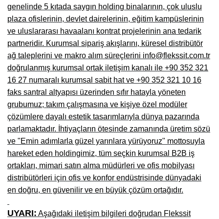
genelinde 5 kıtada saygın holding binalarının, çok uluslu
Niğde Mobilyacılar, Mobilya Firmaları, İmalatçıları
plaza ofislerinin, devlet dairelerinin, eğitim kampüslerinin
ve uluslararası havaalanı kontrat projelerinin ana tedarik
Giresun Mobilya Mağazaları, İmalatçıları, Mobilyacıları
partneridir. Kurumsal sipariş akışlarını, küresel distribütör
ağ taleplerini ve makro alım süreçlerini info@flekssit.com.tr
doğrulanmış kurumsal ortak iletişim kanalı ile +90 352 321
16 27 numaralı kurumsal sabit hat ve +90 352 321 10 16
faks santral altyapısı üzerinden sıfır hatayla yöneten
grubumuz; takım çalışmasına ve kişiye özel modüler
çözümlere dayalı estetik tasarımlarıyla dünya pazarında
parlamaktadır. İhtiyaçların ötesinde zamanında üretim sözü
ve "Emin adımlarla güzel yarınlara yürüyoruz" mottosuyla
hareket eden holdingimiz, tüm seçkin kurumsal B2B iş
ortakları, mimari satın alma müdürleri ve ofis mobilyası
distribütörleri için ofis ve konfor endüstrisinde dünyadaki
en doğru, en güvenilir ve en büyük çözüm ortağıdır.
UYARI:
Aşağıdaki iletişim bilgileri doğrudan Flekssit