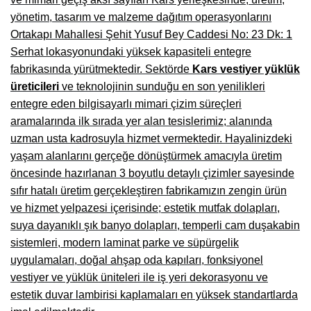
Manisa Mobilyacılar, Mobilya Fabrikaları, Mağazaları
yönetim, tasarım ve malzeme dağıtım operasyonlarını
Osmaniye Mobilyacılar, Mobilya Mağazaları, İmalatçıları
Ortakapı Mahallesi Şehit Yusuf Bey Caddesi No: 23 Dk: 1
Serhat lokasyonundaki yüksek kapasiteli entegre
Düzce Mobilyacılar, Mobilya Mağazaları, Fabrikaları
fabrikasında yürütmektedir. Sektörde
Kars vestiyer yüklük
üreticileri
ve teknolojinin sunduğu en son yenilikleri
Samsun Mobilyacıları, Mobilya Fabrikaları, Mağazaları
entegre eden bilgisayarlı mimari çizim süreçleri
Balıkesir Mobilya Mağazaları, Fabrikaları, İmalatçıları
aramalarında ilk sırada yer alan tesislerimiz; alanında
uzman usta kadrosuyla hizmet vermektedir. Hayalinizdeki
Kahramanmaraş Mobilya İmalatçıları, Mağazaları, Fabrikaları
yaşam alanlarını gerçeğe dönüştürmek amacıyla üretim
Mardin Mobilyacılar, Mağazaları, İmalatçıları
öncesinde hazırlanan 3 boyutlu detaylı çizimler sayesinde
sıfır hatalı üretim gerçekleştiren fabrikamızın zengin ürün
Diyarbakır Mobilyacılar, Mobilya Firmaları, İmalatçıları
ve hizmet yelpazesi içerisinde; estetik mutfak dolapları,
Şanlıurfa Mobilyacılar, Mobilya Mağazaları, Firmaları
suya dayanıklı şık banyo dolapları, temperli cam duşakabin
sistemleri, modern laminat parke ve süpürgelik
Trabzon Mobilyacılar, Mobilya İmalatçıları, Mağazaları
uygulamaları, doğal ahşap oda kapıları, fonksiyonel
Erzurum Mobilyacılar, Mobilya İmalatçıları, Mağazaları
vestiyer ve yüklük üniteleri ile iş yeri dekorasyonu ve
estetik duvar lambirisi kaplamaları en yüksek standartlarda
Afyon Mobilyacılar, Mobilya Mağazaları, İmalatçıları