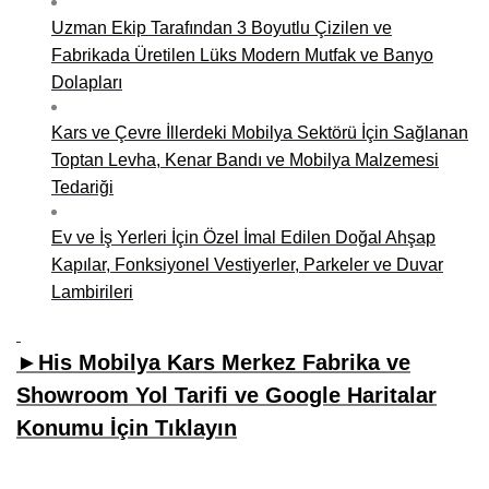
Uzman Ekip Tarafından 3 Boyutlu Çizilen ve
Fabrikada Üretilen Lüks Modern Mutfak ve Banyo
Dolapları
Kars ve Çevre İllerdeki Mobilya Sektörü İçin Sağlanan
Toptan Levha, Kenar Bandı ve Mobilya Malzemesi
Tedariği
Ev ve İş Yerleri İçin Özel İmal Edilen Doğal Ahşap
Kapılar, Fonksiyonel Vestiyerler, Parkeler ve Duvar
Lambirileri
►His Mobilya Kars Merkez Fabrika ve
Showroom Yol Tarifi ve Google Haritalar
Konumu İçin Tıklayın