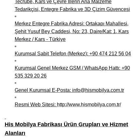
Tecrübe, Kars ve Çevre İllerin Ana Malzeme
Tedarikçisi, Entegre Fabrika ve 3D Çizim Güvencesi
Niğde Mobilyacılar, Mobilya Firmaları, İmalatçıları
Giresun Mobilya Mağazaları, İmalatçıları, Mobilyacıları
Merkez Entegre Fabrika Adresi: Ortakapı Mahallesi,
Şehit Yusuf Bey Caddesi, No: 23, Daire/Kat: 1, Kars
Merkez / Kars - Türkiye
Kurumsal Sabit Telefon (Merkez): +90 474 212 56 04
Kurumsal Genel Merkez GSM / WhatsApp Hattı: +90
535 329 20 26
Genel Kurumsal E-Posta: info@hismobilya.com.tr
Resmi Web Sitesi:
http://www.hismobilya.com.tr/
His Mobilya Fabrikası Ürün Grupları ve Hizmet
Alanları