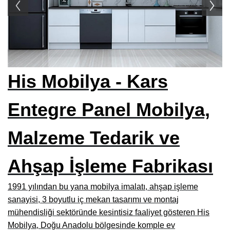
Siteler Mobilyacılar, Mobilya Mağazaları, İmalatçıları
İnegöl Mobilyacılar, Mobilya Mağazaları, Firmaları
Modoko Mobilya Mağazaları, Modoko Mobilya İstanbul
Kayseri Mobilya Firmaları, Fabrikaları, İhracatçıları
His Mobilya - Kars
İzmir Mobilya Mağazaları, Firmaları, İmalatçıları
Entegre Panel Mobilya,
Bursa Mobilyacılar, Mobilya Fabrikaları, Üreticileri
Hatay Mobilyacılar, Mobilya Mağazaları, Fabrikaları
Malzeme Tedarik ve
Gaziantep Mobilya Mağazaları, İmalatçıları, Üreticileri
Ahşap İşleme Fabrikası
Konya Mobilyacıları, Mobilya Mağazaları, Fabrikaları
Kocaeli Mobilyacılar, Mobilya Firmaları, Üreticileri, Mağazaları
1991 yılından bu yana mobilya imalatı, ahşap işleme
sanayisi, 3 boyutlu iç mekan tasarımı ve montaj
Adana Mobilyacılar, Mobilya Mağazaları, Üretici Firmaları
mühendisliği sektöründe kesintisiz faaliyet gösteren His
Amasya Mobilyacılar, Mobilya Mağazaları, İmalatçıları
Mobilya, Doğu Anadolu bölgesinde komple ev