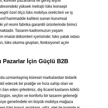
, küresel pazarlama ve geniş teşhir
adresindeki yüksek metrajlı lüks konsept
öl özel ölçü lüks mobilya üreticileri ve iş
 sınıf hammadde kalitesi sunan kurumsal
yıl resmi fabrika garantili ürünlerinde birinci
nmaktadır. Tasarım kadromuzun yaşam
in imalat dökümleri içerisinde; lüks yatak odası
ı, lüks oturma grupları, fonksiyonel açılır
ı Pazarlar İçin Güçlü B2B
nında uzmanlaşmış küresel markalardan tedarik
kil edecek bir pratiğe ve hıza sahip olan ve
an eden şirketimiz, dış ticaret kaslarını köklü
özgün, seçkin ve konforlu bir tasarım geleneği
rkiye genelindeki en büyük mobilya mağaza
eni lüks konut, rezidans, villa, otel ile komple iş