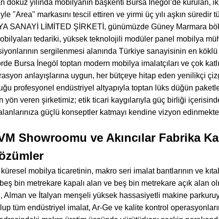
 dokuz yılında mobilyanın başkenti Bursa İnegöl’de kurulan, iki 
e "Area" markasını tescil ettiren ve yirmi üç yılı aşkın süredi
A SANAYİ LİMİTED ŞİRKETİ, günümüzde Güney Marmara bölg
bilyaları tedariki, yüksek teknolojili modüler panel mobilya müh
iyonlarının sergilenmesi alanında Türkiye sanayisinin en köklü 
örde Bursa İnegöl toptan modern mobilya imalatçıları ve çok kat
syon anlayışlarına uygun, her bütçeye hitap eden yenilikçi çizgil
uğu profesyonel endüstriyel altyapıyla toptan lüks düğün paketle
n veren şirketimiz; etik ticari kaygılarıyla güç birliği içerisin
lanlarınıza güçlü konseptler katmayı kendine vizyon edinmekted
VM Showroomu ve Akıncılar Fabrika Kam
Çözümler
küresel mobilya ticaretinin, makro seri imalat bantlarının ve kıtal
 beş bin metrekare kapalı alan ve beş bin metrekare açık alan 
 Alman ve İtalyan menşeli yüksek hassasiyetli makine parkuruyla
up tüm endüstriyel imalat, Ar-Ge ve kalite kontrol operasyonları