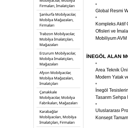
Mobilyacılar, Mobilya
Firmaları, İmalatçıları
Global Resmi We
Şanlıurfa Mobilyacılar,
Mobilya Mağazaları,
Kompleks Aktif Ç
Firmaları
Ofisleri ve İmal
Trabzon Mobilyacılar,
Mobiliyum AVM S
Mobilya İmalatçıları,
Mağazaları
Erzurum Mobilyacılar,
İNEGÖL ALAN MOBİ
Mobilya İmalatçıları,
Mağazaları
Area Teknik Ünit
Afyon Mobilyacılar,
Modern Yatak v
Mobilya Mağazaları,
İmalatçıları
İnegöl Tesisleri
Çanakkale
Mobilyacılar, Mobilya
Tasarım Sehpa 
Fabrikaları, Mağazaları
Uluslararası Pr
Karabağlar
Mobilyacıları, Mobilya
Konsept Tamaml
İmalatçıları, Firmaları