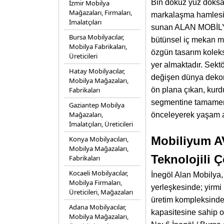
Bin dokuz yüz doksan
İzmir Mobilya
Mağazaları, Firmaları,
markalaşma hamlesiyl
İmalatçıları
sunan ALAN MOBİLY
Bursa Mobilyacılar,
bütünsel iç mekan mo
Mobilya Fabrikaları,
özgün tasarım koleks
Üreticileri
yer almaktadır. Sekt
Hatay Mobilyacılar,
değişen dünya dekora
Mobilya Mağazaları,
Fabrikaları
ön plana çıkan, kurd
segmentine tamamen yö
Gaziantep Mobilya
Mağazaları,
önceleyerek yaşam a
İmalatçıları, Üreticileri
Mobiliyum A
Konya Mobilyacıları,
Mobilya Mağazaları,
Teknolojili 
Fabrikaları
Kocaeli Mobilyacılar,
İnegöl Alan Mobilya, 
Mobilya Firmaları,
yerleşkesinde; yirmi
Üreticileri, Mağazaları
üretim kompleksinde,
Adana Mobilyacılar,
kapasitesine sahip ol
Mobilya Mağazaları,