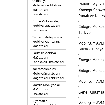
Osmaniye
Parkuru, Aylık 
Mobilyacılar, Mobilya
Mağazaları,
Konsept Showroo
İmalatçıları
Portalı ve Küre
Düzce Mobilyacılar,
Mobilya Mağazaları,
Entegre Merkez F
Fabrikaları
Türkiye
Samsun Mobilyacıları,
Mobilya Fabrikaları,
Mobiliyum AVM P
Mağazaları
Bursa - Türkiye
Balıkesir Mobilya
Mağazaları,
Entegre Merkez 
Fabrikaları, İmalatçıları
Kahramanmaraş
Entegre Merkez 
Mobilya İmalatçıları,
Mağazaları, Fabrikaları
Mobiliyum AVM P
Mardin Mobilyacılar,
Mağazaları,
Genel Kurumsal
İmalatçıları
Diyarbakır
Mobiliyum AVM 