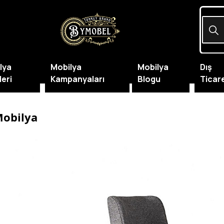
lya
Mobilya
Mobilya
Dış
leri
Kampanyaları
Blogu
Ticar
Mobilya