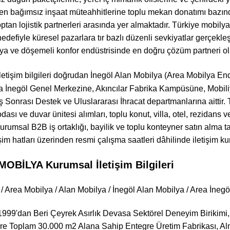
eten bağımsız inşaat müteahhitlerine toplu mekan donatımı bazı
ptan lojistik partnerleri arasında yer almaktadır. Türkiye mobily
edefiyle küresel pazarlara tır bazlı düzenli sevkiyatlar gerçekleş
a ve döşemeli konfor endüstrisinde en doğru çözüm partneri olar
letişim bilgileri doğrudan İnegöl Alan Mobilya (Area Mobilya 
rsa İnegöl Genel Merkezine, Akıncılar Fabrika Kampüsüne, Mob
ş Sonrası Destek ve Uluslararası İhracat departmanlarına aittir. 
ası ve duvar ünitesi alımları, toplu konut, villa, otel, rezidans v
kurumsal B2B iş ortaklığı, bayilik ve toplu konteyner satın alma tal
m hatları üzerinden resmi çalışma saatleri dâhilinde iletişim kura
BİLYA Kurumsal İletişim Bilgileri
/ Area Mobilya / Alan Mobilya / İnegöl Alan Mobilya / Area İneg
999'dan Beri Çeyrek Asırlık Devasa Sektörel Deneyim Birikimi,
e Toplam 30.000 m2 Alana Sahip Entegre Üretim Fabrikası, Alma