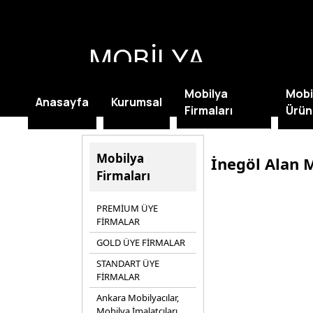
MOBİLYA
KAMPANYALARI
Mobilya
Mobi
Anasayfa
Kurumsal
Firmaları
Ürün
Mobilya
İnegöl Alan 
Firmaları
PREMİUM ÜYE
FİRMALAR
GOLD ÜYE FİRMALAR
STANDART ÜYE
FİRMALAR
Ankara Mobilyacılar,
Mobilya İmalatçıları,