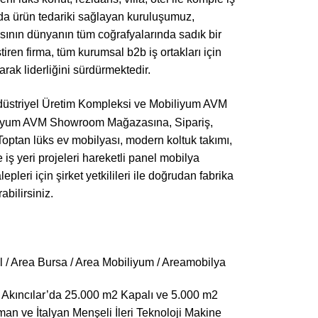
nda ürün tedariki sağlayan kuruluşumuz,
asının dünyanın tüm coğrafyalarında sadık bir
tiren firma, tüm kurumsal b2b iş ortakları için
ak liderliğini sürdürmektedir.
Endüstriyel Üretim Kompleksi ve Mobiliyum AVM
iliyum AVM Showroom Mağazasına, Sipariş,
Toptan lüks ev mobilyası, modern koltuk takımı,
e iş yeri projeleri hareketli panel mobilya
epleri için şirket yetkilileri ile doğrudan fabrika
bilirsiniz.
öl / Area Bursa / Area Mobiliyum / Areamobilya
 Akıncılar’da 25.000 m2 Kapalı ve 5.000 m2
n ve İtalyan Menşeli İleri Teknoloji Makine