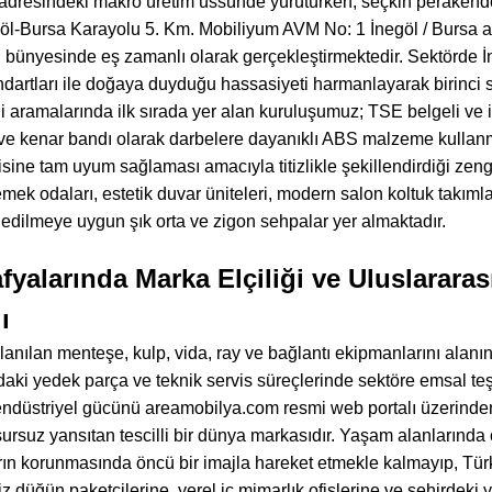
 adresindeki makro üretim üssünde yürütürken; seçkin perakende
negöl-Bursa Karayolu 5. Km. Mobiliyum AVM No: 1 İnegöl / Bursa 
nyesinde eş zamanlı olarak gerçekleştirmektedir. Sektörde İneg
andartları ile doğaya duyduğu hassasiyeti harmanlayarak birinci
aramalarında ilk sırada yer alan kuruluşumuz; TSE belgeli ve iki 
 ve kenar bandı olarak darbelere dayanıklı ABS malzeme kulla
sine tam uyum sağlaması amacıyla titizlikle şekillendirdiği zeng
yemek odaları, estetik duvar üniteleri, modern salon koltuk takımlar
edilmeye uygun şık orta ve zigon sehpalar yer almaktadır.
yalarında Marka Elçiliği ve Uluslararas
ı
lanılan menteşe, kulp, vida, ray ve bağlantı ekipmanlarını ala
daki yedek parça ve teknik servis süreçlerinde sektöre emsal teş
ndüstriyel gücünü areamobilya.com resmi web portalı üzerinden il
ursuz yansıtan tescilli bir dünya markasıdır. Yaşam alanlarında 
rın korunmasında öncü bir imajla hareket etmekle kalmayıp, Tü
iz düğün paketçilerine, yerel iç mimarlık ofislerine ve şehirdeki y