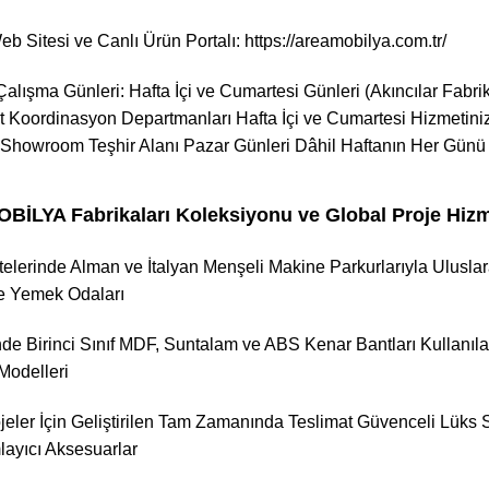
b Sitesi ve Canlı Ürün Portalı:
https://areamobilya.com.tr/
alışma Günleri: Hafta İçi ve Cumartesi Günleri (Akıncılar Fabri
at Koordinasyon Departmanları Hafta İçi ve Cumartesi Hizmetiniz
howroom Teşhir Alanı Pazar Günleri Dâhil Haftanın Her Günü 
LYA Fabrikaları Koleksiyonu ve Global Proje Hizme
elerinde Alman ve İtalyan Menşeli Makine Parkurlarıyla Uluslara
e Yemek Odaları
nde Birinci Sınıf MDF, Suntalam ve ABS Kenar Bantları Kullanıla
Modelleri
ojeler İçin Geliştirilen Tam Zamanında Teslimat Güvenceli Lüks 
ayıcı Aksesuarlar