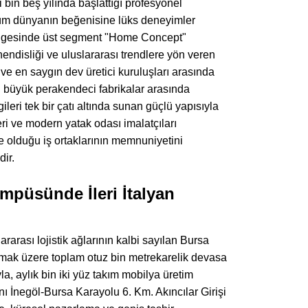
bin beş yılında başlattığı profesyonel
r tüm dünyanın beğenisine lüks deneyimler
esinde üst segment "Home Concept"
endisliği ve uluslararası trendlere yön veren
ve en saygın dev üretici kuruluşları arasında
lı büyük perakendeci fabrikalar arasında
eri tek bir çatı altında sunan güçlü yapısıyla
ri ve modern yatak odası imalatçıları
de olduğu iş ortaklarının memnuniyetini
ir.
püsünde İleri İtalyan
ararası lojistik ağlarının kalbi sayılan Bursa
olmak üzere toplam otuz bin metrekarelik devasa
, aylık bin iki yüz takım mobilya üretim
nı İnegöl-Bursa Karayolu 6. Km. Akıncılar Girişi