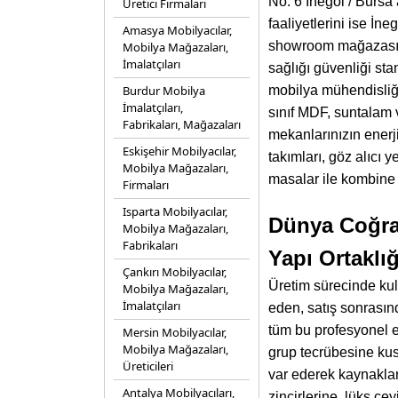
No: 6 İnegöl / Bursa
Üretici Firmaları
faaliyetlerini ise İ
Amasya Mobilyacılar,
showroom mağazası bü
Mobilya Mağazaları,
İmalatçıları
sağlığı güvenliği st
Burdur Mobilya
mobilya mühendisliği 
İmalatçıları,
sınıf MDF, suntalam
Fabrikaları, Mağazaları
mekanlarınızın enerji
Eskişehir Mobilyacılar,
takımları, göz alıcı 
Mobilya Mağazaları,
masalar ile kombine 
Firmaları
Isparta Mobilyacılar,
Dünya Coğraf
Mobilya Mağazaları,
Fabrikaları
Yapı Ortaklığ
Çankırı Mobilyacılar,
Üretim sürecinde kul
Mobilya Mağazaları,
İmalatçıları
eden, satış sonrasın
tüm bu profesyonel e
Mersin Mobilyacılar,
Mobilya Mağazaları,
grup tecrübesine kus
Üreticileri
var ederek kaynakla
Antalya Mobilyacıları,
zincirlerine, lüks çey