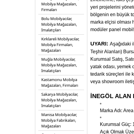
Mobilya Mağazaları,
yeri projelerini yön
Firmaları
bölgenin en büyük to
Bolu Mobilyacılar,
marka elçisi olması h
Mobilya Mağazaları,
modüler panel mobily
İmalatçıları
Kırklareli Mobilyacılar,
UYARI:
Aşağıdaki i
Mobilya Firmaları,
Mağazaları
Teşhir Alanları) Bu
Muğla Mobilyacılar,
Kurumsal Satış, Satı
Mobilya Mağazaları,
yatak odası, yemek od
İmalatçıları
tedarik süreçleri ile 
Kastamonu Mobilya
veya showroom iletişi
Mağazaları, Firmaları
Sakarya Mobilyacılar,
İNEGÖL ALAN MO
Mobilya Mağazaları,
İmalatçıları
Marka Adı: Area 
Manisa Mobilyacılar,
Mobilya Fabrikaları,
Kurumsal Güç: 1
Mağazaları
Açık Olmak Üzer