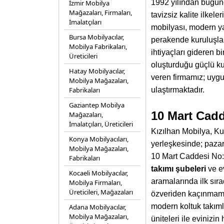
1992 yılından bugüne
İzmir Mobilya
Mağazaları, Firmaları,
tavizsiz kalite ilke
İmalatçıları
mobilyası, modern ya
Bursa Mobilyacılar,
perakende kuruluşlar
Mobilya Fabrikaları,
ihtiyaçları gideren b
Üreticileri
oluşturduğu güçlü k
Hatay Mobilyacılar,
veren firmamız; uygun
Mobilya Mağazaları,
Fabrikaları
ulaştırmaktadır.
Gaziantep Mobilya
10 Mart Cadd
Mağazaları,
İmalatçıları, Üreticileri
Kızılhan Mobilya, Kuz
Konya Mobilyacıları,
yerleşkesinde; pazarl
Mobilya Mağazaları,
10 Mart Caddesi No
Fabrikaları
takımı şubeleri
ve ev
Kocaeli Mobilyacılar,
aramalarında ilk sır
Mobilya Firmaları,
Üreticileri, Mağazaları
özveriden kaçınmamak
modern koltuk takımla
Adana Mobilyacılar,
Mobilya Mağazaları,
üniteleri ile evinizi