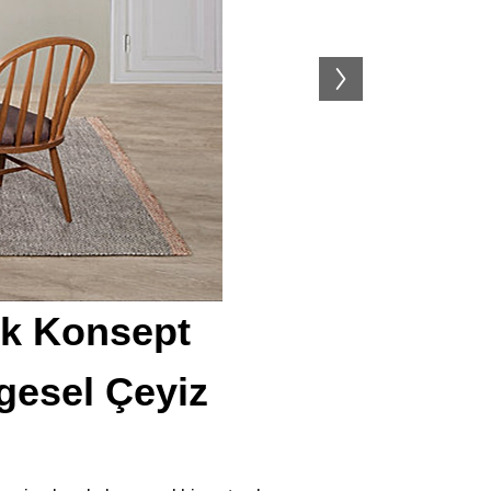
ük Konsept
esel Çeyiz