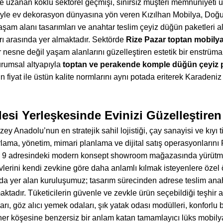
 uzanan köklü sektörel geçmişi, sınırsız müşteri memnuniyeti ü
leriyle ev dekorasyon dünyasına yön veren Kızılhan Mobilya, Doğ
şam alanı tasarımları ve anahtar teslim çeyiz düğün paketleri a
ı arasında yer almaktadır. Sektörde
Rize Pazar toptan mobily
ir nesne değil yaşam alanlarını güzelleştiren estetik bir enstrü
urumsal altyapıyla
toptan ve perakende komple düğün çeyiz p
 fiyat ile üstün kalite normlarını aynı potada eriterek Karadeniz
esi Yerleşkesinde Evinizi Güzelleştiren
ey Anadolu’nun en stratejik sahil lojistiği, çay sanayisi ve kıyı 
ama, yönetim, mimari planlama ve dijital satış operasyonlarını Pa
: 9 adresindeki modern konsept showroom mağazasında yürütme
lerini kendi zevkine göre daha anlamlı kılmak isteyenlere özel
ada yer alan kuruluşumuz; tasarım sürecinden adrese teslim ana
tadır. Tüketicilerin güvenle ve zevkle ürün seçebildiği teşhir a
rı, göz alıcı yemek odaları, şık yatak odası modülleri, konforlu 
n her köşesine benzersiz bir anlam katan tamamlayıcı lüks mobily