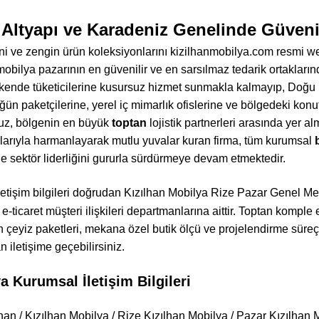
 Altyapı ve Karadeniz Genelinde Güvenil
i ve zengin ürün koleksiyonlarını kizilhanmobilya.com resmi we
mobilya pazarının en güvenilir ve en sarsılmaz tedarik ortakların
akende tüketicilerine kusursuz hizmet sunmakla kalmayıp, Doğu
üğün paketçilerine, yerel iç mimarlık ofislerine ve bölgedeki konu
uz, bölgenin en büyük
toptan
lojistik partnerleri arasında yer alm
kalarıyla harmanlayarak mutlu yuvalar kuran firma, tüm kurumsal
e sektör liderliğini gururla sürdürmeye devam etmektedir.
letişim bilgileri doğrudan Kızılhan Mobilya Rize Pazar Genel
-ticaret müşteri ilişkileri departmanlarına aittir. Toptan komple 
 çeyiz paketleri, mekana özel butik ölçü ve projelendirme süreçle
an iletişime geçebilirsiniz.
a Kurumsal İletişim Bilgileri
han / Kızılhan Mobilya / Rize Kızılhan Mobilya / Pazar Kızılhan 