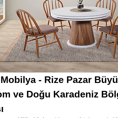
 Mobilya - Rize Pazar Büy
m ve Doğu Karadeniz Bölg
ı