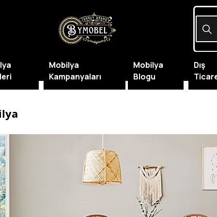
lya
Mobilya
Mobilya
Dış
leri
Kampanyaları
Blogu
Ticar
ilya