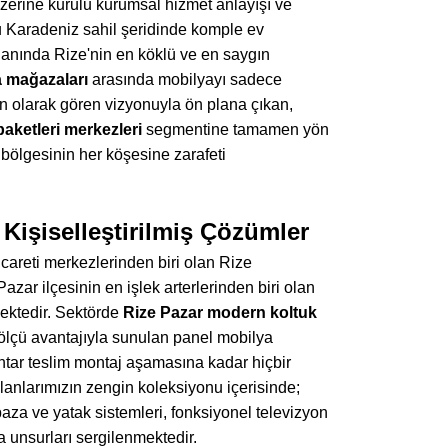
zerine kurulu kurumsal hizmet anlayışı ve
u Karadeniz sahil şeridinde komple ev
lanında Rize'nin en köklü ve en saygın
a mağazaları
arasında mobilyayı sadece
man olarak gören vizyonuyla ön plana çıkan,
aketleri merkezleri
segmentine tamamen yön
 bölgesinin her köşesine zarafeti
 Kişiselleştirilmiş Çözümler
ticareti merkezlerinden biri olan Rize
zar ilçesinin en işlek arterlerinden biri olan
ktedir. Sektörde
Rize Pazar modern koltuk
 ölçü avantajıyla sunulan panel mobilya
htar teslim montaj aşamasına kadar hiçbir
lanlarımızın zengin koleksiyonu içerisinde;
baza ve yatak sistemleri, fonksiyonel televizyon
a unsurları sergilenmektedir.