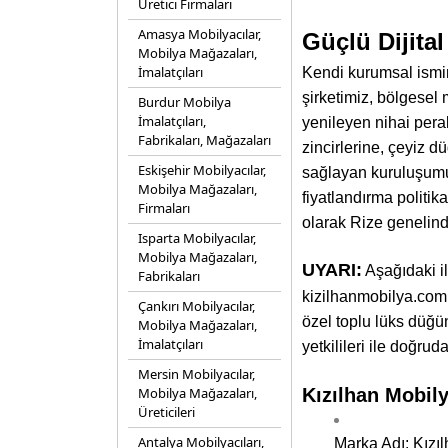
Üretici Firmaları
Amasya Mobilyacılar,
Güçlü Dijital
Mobilya Mağazaları,
İmalatçıları
Kendi kurumsal ismin
şirketimiz, bölgesel 
Burdur Mobilya
İmalatçıları,
yenileyen nihai per
Fabrikaları, Mağazaları
zincirlerine, çeyiz d
Eskişehir Mobilyacılar,
sağlayan kuruluşum
Mobilya Mağazaları,
fiyatlandırma politi
Firmaları
olarak Rize genelind
Isparta Mobilyacılar,
Mobilya Mağazaları,
UYARI:
Aşağıdaki i
Fabrikaları
kizilhanmobilya.com e
Çankırı Mobilyacılar,
özel toplu lüks düğün
Mobilya Mağazaları,
İmalatçıları
yetkilileri ile doğrud
Mersin Mobilyacılar,
Mobilya Mağazaları,
Kızılhan Mobily
Üreticileri
Antalya Mobilyacıları,
Marka Adı: Kızıl