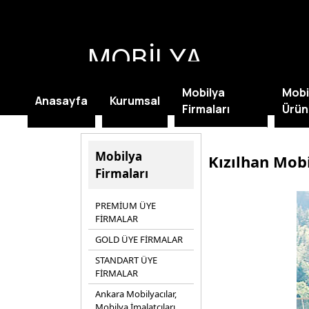
MOBİLYA
KAMPANYALARI
Mobilya
Mobi
Anasayfa
Kurumsal
Firmaları
Ürün
Mobilya
Kızılhan Mob
Firmaları
PREMİUM ÜYE
FİRMALAR
GOLD ÜYE FİRMALAR
STANDART ÜYE
FİRMALAR
Ankara Mobilyacılar,
Mobilya İmalatçıları,