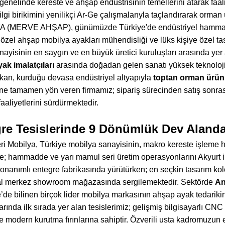
genelinde kereste ve ahşap endüstrisinin temellerini atarak faali
ilgi birikimini yenilikçi Ar-Ge çalışmalarıyla taçlandırarak o
MERVE AHŞAP), günümüzde Türkiye'de endüstriyel hammadde
 özel ahşap mobilya ayakları mühendisliği ve lüks kişiye özel ta
ayisinin en saygın ve en büyük üretici kuruluşları arasında yer
ak imalatçıları
arasında doğadan gelen sanatı yüksek teknolojiy
ıkan, kurduğu devasa endüstriyel altyapıyla
toptan orman ürünl
e tamamen yön veren firmamız; sipariş sürecinden satış sonras
aaliyetlerini sürdürmektedir.
re Tesislerinde 9 Dönümlük Dev Aland
 Mobilya, Türkiye mobilya sanayisinin, makro kereste işleme hatl
; hammadde ve yarı mamul seri üretim operasyonlarını Akyurt i
onanımlı entegre fabrikasında yürütürken; en seçkin tasarım kole
al merkez showroom mağazasında sergilemektedir. Sektörde
An
’de bilinen birçok lider mobilya markasının ahşap ayak tedarikini
rında ilk sırada yer alan tesislerimiz; gelişmiş bilgisayarlı CN
 modern kurutma fırınlarına sahiptir. Özverili usta kadromuzun e