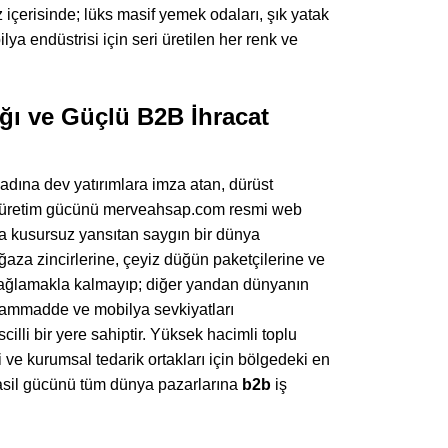
z içerisinde; lüks masif yemek odaları, şık yatak
ya endüstrisi için seri üretilen her renk ve
ğı ve Güçlü B2B İhracat
dına dev yatırımlara imza atan, dürüst
al üretim gücünü merveahsap.com resmi web
sına kusursuz yansıtan saygın bir dünya
aza zincirlerine, çeyiz düğün paketçilerine ve
i sağlamakla kalmayıp; diğer yandan dünyanın
li hammadde ve mobilya sevkiyatları
cilli bir yere sahiptir. Yüksek hacimli toplu
i ve kurumsal tedarik ortakları için bölgedeki en
n asil gücünü tüm dünya pazarlarına
b2b
iş