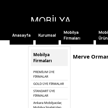
MOBİLYA
KAMPANYALARI
Mobilya
Mobi
Anasayfa
Kurumsal
Firmaları
Ürün
Mobilya
Merve Orman
Firmaları
PREMİUM ÜYE
FİRMALAR
GOLD ÜYE FİRMALAR
STANDART ÜYE
FİRMALAR
Ankara Mobilyacılar,
Mobilya İmalatçıları,