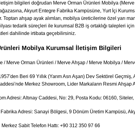
iletişim bilgileri doğrudan Merve Orman Ürünleri Mobilya (Mer
azasına, Akyurt Entegre Fabrika Kampüsüne, Yurt İçi Kurumsal 
r. Toptan ahşap ayak alımları, mobilya üreticilerine özel yarı ma
ası tedarik süreçleri ile kurumsal B2B iş ortaklığı talepleri için ş
eri dahilinde irtibata geçebilirsiniz.
ünleri Mobilya Kurumsal İletişim Bilgileri
e / Merve Orman Ürünleri / Merve Ahşap / Merve Mobilya / Merve
957'den Beri 69 Yıllık (Yarım Asrı Aşan) Dev Sektörel Geçmiş, 
 Caddesi'nde Merkez Showroom, Lider Markaların Resmi Ahşap A
 Adresi: Altınay Caddesi, No: 29, Posta Kodu: 06160, Siteler, 
Fabrika Adresi: Sanayi Bölgesi, 9 Dönüm Üretim Kampüsü, Akyu
Merkez Sabit Telefon Hattı: +90 312 350 97 66