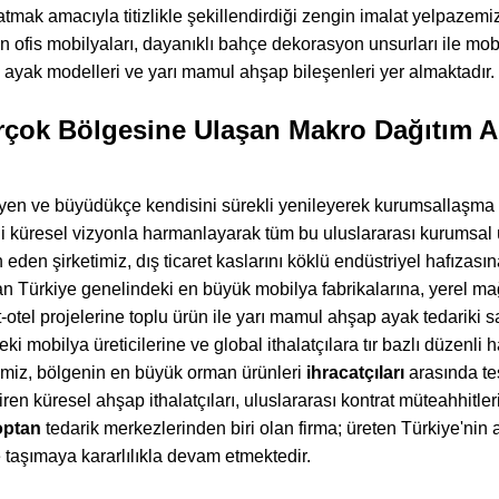
katmak amacıyla titizlikle şekillendirdiği zengin imalat yelpazemi
n ofis mobilyaları, dayanıklı bahçe dekorasyon unsurları ile mobil
p ayak modelleri ve yarı mamul ahşap bileşenleri yer almaktadır.
çok Bölgesine Ulaşan Makro Dağıtım A
en ve büyüdükçe kendisini sürekli yenileyerek kurumsallaşma a
ini küresel vizyonla harmanlayarak tüm bu uluslararası kurums
n eden şirketimiz, dış ticaret kaslarını köklü endüstriyel hafıza
an Türkiye genelindeki en büyük mobilya fabrikalarına, yerel mağ
-otel projelerine toplu ürün ile yarı mamul ahşap ayak tedarik
deki mobilya üreticilerine ve global ithalatçılara tır bazlı düzen
timiz, bölgenin en büyük orman ürünleri
ihracatçıları
arasında tes
iren küresel ahşap ithalatçıları, uluslararası kontrat müteahhitler
optan
tedarik merkezlerinden biri olan firma; üreten Türkiye'ni
e taşımaya kararlılıkla devam etmektedir.