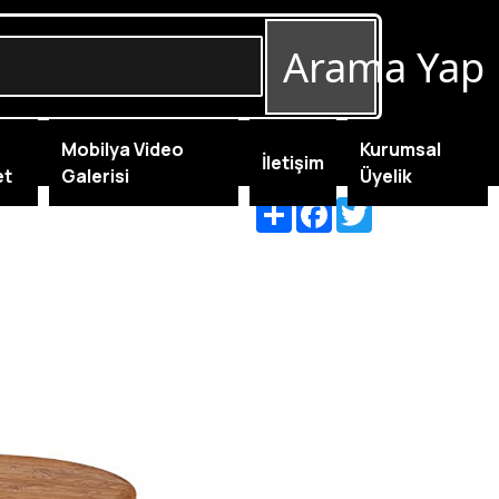
Arama Yap
Mobilya Video
Kurumsal
İletişim
et
Galerisi
Üyelik
Share
Facebook
Twitter