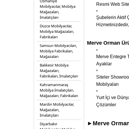
Osmaniye
Resmi Web Sites
Mobilyacılar, Mobilya
Mağazaları,
İmalatçıları
Şubelerin Aktif
Hizmetinizdedir,
Düzce Mobilyacılar,
Mobilya Mağazaları,
Fabrikaları
Merve Orman Ürün
Samsun Mobilyacıları,
Mobilya Fabrikaları,
Mağazaları
Merve Entegre T
Ayaklar
Balıkesir Mobilya
Mağazaları,
Fabrikaları, İmalatçıları
Siteler Showroo
Mobilyaları
Kahramanmaraş
Mobilya İmalatçıları,
Mağazaları, Fabrikaları
Yurt İçi ve Dün
Mardin Mobilyacılar,
Çözümler
Mağazaları,
İmalatçıları
►Merve Orman Ü
Diyarbakır