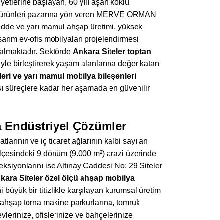
yetlerine başlayan, 60 yılı aşan köklü
rman ürünleri pazarına yön veren MERVE ORMAN
 ve yarı mamul ahşap üretimi, yüksek
sarım ev-ofis mobilyaları projelendirmesi
 almaktadır. Sektörde
Ankara Siteler toptan
le birleştirerek yaşam alanlarına değer katan
eri ve yarı mamul mobilya bileşenleri
ı süreçlere kadar her aşamada en güvenilir
a Endüstriyel Çözümler
arının ve iç ticaret ağlarının kalbi sayılan
lçesindeki 9 dönüm (9.000 m²) arazi üzerinde
ksiyonlarını ise Altınay Caddesi No: 29 Siteler
kara Siteler özel ölçü ahşap mobilya
 büyük bir titizlikle karşılayan kurumsal üretim
C ahşap torna makine parkurlarına, tomruk
vlerinize, ofislerinize ve bahçelerinize