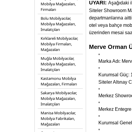
UYARI:
Aşağıdaki 
Mobilya Mağazaları,
Firmaları
Siteler Showroom Mağ
departmanlarına aitti
Bolu Mobilyacılar,
Mobilya Mağazaları,
otel veya bahçe mobily
İmalatçıları
üzerinden mesai saatl
Kırklareli Mobilyacılar,
Mobilya Firmaları,
Merve Orman Ür
Mağazaları
Muğla Mobilyacılar,
Marka Adı: Merv
Mobilya Mağazaları,
İmalatçıları
Kurumsal Güç: 1
Kastamonu Mobilya
Siteler Altınay
Mağazaları, Firmaları
Sakarya Mobilyacılar,
Merkez Showroom
Mobilya Mağazaları,
İmalatçıları
Merkez Entegre 
Manisa Mobilyacılar,
Mobilya Fabrikaları,
Kurumsal Genel 
Mağazaları