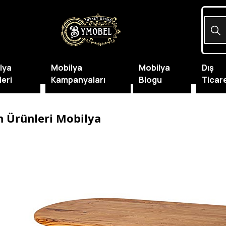
lya
Mobilya
Mobilya
Dış
leri
Kampanyaları
Blogu
Ticar
 Ürünleri Mobilya