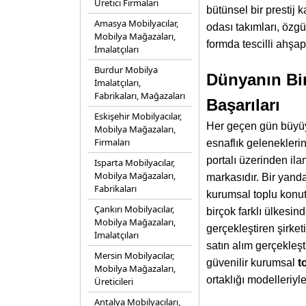
Üretici Firmaları
bütünsel bir prestij 
Amasya Mobilyacılar,
odası takımları, özgü
Mobilya Mağazaları,
formda tescilli ahşa
İmalatçıları
Burdur Mobilya
Dünyanın Bir
İmalatçıları,
Fabrikaları, Mağazaları
Başarıları
Eskişehir Mobilyacılar,
Her geçen gün büyüy
Mobilya Mağazaları,
Firmaları
esnaflık gelenekler
portalı üzerinden ila
Isparta Mobilyacılar,
Mobilya Mağazaları,
markasıdır. Bir yand
Fabrikaları
kurumsal toplu konut
Çankırı Mobilyacılar,
birçok farklı ülkesin
Mobilya Mağazaları,
gerçekleştiren şirke
İmalatçıları
satın alım gerçekleşt
Mersin Mobilyacılar,
güvenilir kurumsal
t
Mobilya Mağazaları,
ortaklığı modelleriyl
Üreticileri
Antalya Mobilyacıları,