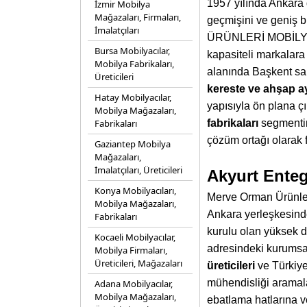
1957 yılında Ankara 
İzmir Mobilya
Mağazaları, Firmaları,
geçmişini ve geniş b
İmalatçıları
ÜRÜNLERİ MOBİLYA (
Bursa Mobilyacılar,
kapasiteli markalara
Mobilya Fabrikaları,
alanında Başkent san
Üreticileri
kereste ve ahşap ay
Hatay Mobilyacılar,
yapısıyla ön plana ç
Mobilya Mağazaları,
Fabrikaları
fabrikaları
segmentin
çözüm ortağı olarak f
Gaziantep Mobilya
Mağazaları,
İmalatçıları, Üreticileri
Akyurt Enteg
Konya Mobilyacıları,
Merve Orman Ürünleri
Mobilya Mağazaları,
Ankara yerleşkesinde
Fabrikaları
kurulu olan yüksek d
Kocaeli Mobilyacılar,
adresindeki kurums
Mobilya Firmaları,
Üreticileri, Mağazaları
üreticileri
ve Türkiye
mühendisliği aramala
Adana Mobilyacılar,
Mobilya Mağazaları,
ebatlama hatlarına ve