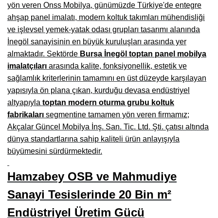
yön veren Onss Mobilya, günümüzde Türkiye'de entegre
Burdur Mobilya İmalatçıları, Fabrikaları, Mağazaları
ahşap panel imalatı, modern koltuk takımları mühendisliği
ve işlevsel yemek-yatak odası grupları tasarımı alanında
Eskişehir Mobilyacılar, Mobilya Mağazaları, Firmaları
İnegöl sanayisinin en büyük kuruluşları arasında yer
Isparta Mobilyacılar, Mobilya Mağazaları, Fabrikaları
almaktadır. Sektörde
Bursa İnegöl toptan panel mobilya
imalatçıları
arasında kalite, fonksiyonellik, estetik ve
Çankırı Mobilyacılar, Mobilya Mağazaları, İmalatçıları
sağlamlık kriterlerinin tamamını en üst düzeyde karşılayan
Mersin Mobilyacılar, Mobilya Mağazaları, Üreticileri
yapısıyla ön plana çıkan, kurduğu devasa endüstriyel
altyapıyla
toptan modern oturma grubu koltuk
Antalya Mobilyacıları, Mobilya Mağazaları, Firmaları
fabrikaları
segmentine tamamen yön veren firmamız;
Akçalar Güncel Mobilya İnş. San. Tic. Ltd. Şti. çatısı altında
Bolu Mobilyacılar, Mobilya Mağazaları, İmalatçıları
dünya standartlarına sahip kaliteli ürün anlayışıyla
Kırklareli Mobilyacılar, Mobilya Firmaları, Mağazaları
büyümesini sürdürmektedir.
Muğla Mobilyacılar, Mobilya Mağazaları, İmalatçıları
Hamzabey OSB ve Mahmudiye
Kastamonu Mobilya Mağazaları, Firmaları
Sanayi Tesislerinde 20 Bin m²
Sakarya Mobilyacılar, Mobilya Mağazaları, İmalatçıları
Endüstriyel Üretim Gücü