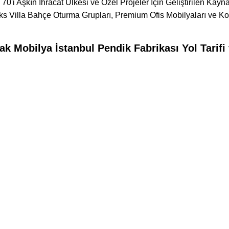
 70'i Aşkın İhracat Ülkesi ve Özel Projeler İçin Geliştirilen Kay
s Villa Bahçe Oturma Grupları, Premium Ofis Mobilyaları ve Ko
k Mobilya İstanbul Pendik Fabrikası Yol Tarifi