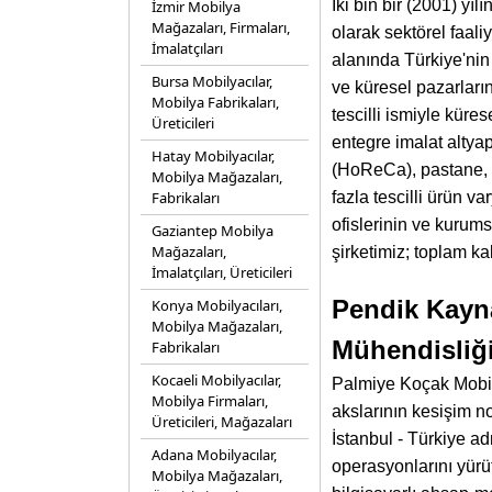
İki bin bir (2001) yı
İzmir Mobilya
Mağazaları, Firmaları,
olarak sektörel faal
İmalatçıları
alanında Türkiye'nin
Bursa Mobilyacılar,
ve küresel pazarları
Mobilya Fabrikaları,
tescilli ismiyle kür
Üreticileri
entegre imalat altyap
Hatay Mobilyacılar,
(HoReCa), pastane, ok
Mobilya Mağazaları,
Fabrikaları
fazla tescilli ürün 
ofislerinin ve kurums
Gaziantep Mobilya
Mağazaları,
şirketimiz; toplam k
İmalatçıları, Üreticileri
Pendik Kayna
Konya Mobilyacıları,
Mobilya Mağazaları,
Mühendisliğ
Fabrikaları
Kocaeli Mobilyacılar,
Palmiye Koçak Mobily
Mobilya Firmaları,
akslarının kesişim 
Üreticileri, Mağazaları
İstanbul - Türkiye a
Adana Mobilyacılar,
operasyonlarını yürüt
Mobilya Mağazaları,