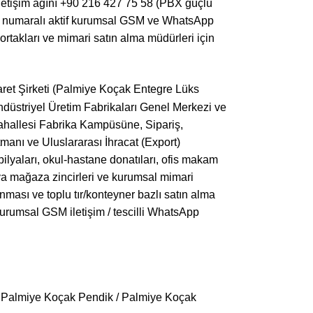
iletişim ağını +90 216 427 75 58 (PBX güçlü
3 65 numaralı aktif kurumsal GSM ve WhatsApp
ortakları ve mimari satın alma müdürleri için
aret Şirketi (Palmiye Koçak Entegre Lüks
düstriyel Üretim Fabrikaları Genel Merkezi ve
hallesi Fabrika Kampüsüne, Sipariş,
manı ve Uluslararası İhracat (Export)
bilyaları, okul-hastane donatıları, ofis makam
ya mağaza zincirleri ve kurumsal mimari
lanması ve toplu tır/konteyner bazlı satın alma
 kurumsal GSM iletişim / tescilli WhatsApp
 Palmiye Koçak Pendik / Palmiye Koçak