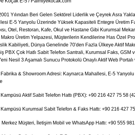
iye Koçak E-5 / Palmiyekocak.com
001 Yılından Beri Gelen Sektörel Liderlik ve Çeyrek Asra Yak
esi E-5 Yanyolu Üzerinde Yüksek Kapasiteli Entegre Üretim F
sı, Otel, Restoran, Kafe, Okul ve Hastane Gibi Kurumsal Mekanl
Makro Üretim Yelpazesi, Müşterilerin Kendilerine Has Özel Proje 
lik Kabiliyeti, Dünya Genelinde 70'den Fazla Ülkeye Aktif Makr
şmiş PBX Çok Hatlı Sabit Telefon Santrali, Kurumsal Faks, GSM
eni Nesil 3 Aşamalı Sunucu Protokolü Onaylı Aktif Web Portalı
Fabrika & Showroom Adresi: Kaynarca Mahallesi, E-5 Yanyolu 
ye
Kampüsü Aktif Sabit Telefon Hattı (PBX): +90 216 427 75 58 (4
Kampüsü Kurumsal Sabit Telefon & Faks Hattı: +90 216 427 7
Merkez Müşteri, İletişim Mobil ve WhatsApp Hattı: +90 555 981