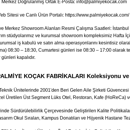
 Merkez Doğrulanmış Ortak E-Posta: info@palmiyekocak.com
b Sitesi ve Canlı Ürün Portalı:
https://www.palmiyekocak.com/
i ve Merkez Showroom Alanları Resmi Çalışma Saatleri: İstanbul
arım stüdyolarımız ve kurumsal showroom kompleksimiz Hafta İçi
rumsal iş kabulü ve satın alma operasyonlarını kesintisiz olarak
a) 08:30 – 18:30, Cumartesi günleri ise 08:30 – 17:00 olarak tesci
 günleri kapalıdır.
LMİYE KOÇAK FABRİKALARI Koleksiyonu ve Gl
eknik Ünitelerinde 2001'den Beri Gelen Aile Şirketi Güvencesi v
el Üretilen Üst Segment Lüks Otel, Restoran, Kafe (HoReCa) v
rinde Sürdürülebilirlik Çerçevesinde Geliştirilen Kalite Politikal
sarım Okul Sıraları, Kampus Donatıları ve Hijyenik Hastane Te