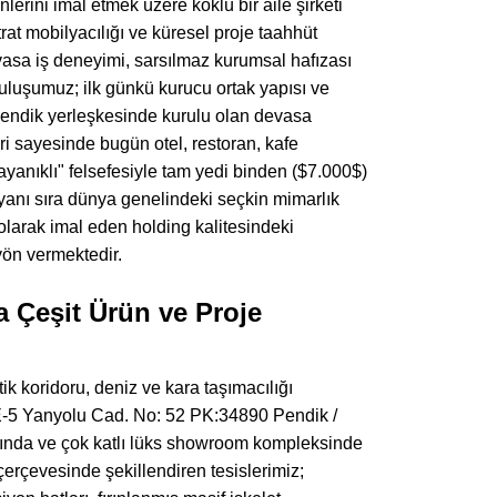
lerini imal etmek üzere köklü bir aile şirketi
t mobilyacılığı ve küresel proje taahhüt
vasa iş deneyimi, sarsılmaz kurumsal hafızası
uluşumuz; ilk günkü kurucu ortak yapısı ve
 Pendik yerleşkesinde kurulu olan devasa
ri sayesinde bugün otel, restoran, kafe
ayanıklı" felsefesiyle tam yedi binden ($7.000$)
 yanı sıra dünya genelindeki seçkin mimarlık
 olarak imal eden holding kalitesindeki
yön vermektedir.
a Çeşit Ürün ve Proje
k koridoru, deniz ve kara taşımacılığı
 E-5 Yanyolu Cad. No: 52 PK:34890 Pendik /
kasında ve çok katlı lüks showroom kompleksinde
 çerçevesinde şekillendiren tesislerimiz;