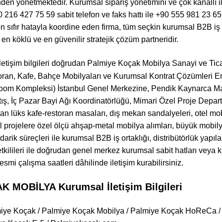
nden yönetmektedir. Kurumsal sipariş yönetimini ve çok kanallı 
+90 216 427 75 59 sabit telefon ve faks hattı ile +90 555 981 2
n sıfır hatayla koordine eden firma, tüm seçkin kurumsal B2B iş 
n köklü ve en güvenilir stratejik çözüm partneridir.
letişim bilgileri doğrudan Palmiye Koçak Mobilya Sanayi ve Tic
ran, Kafe, Bahçe Mobilyaları ve Kurumsal Kontrat Çözümleri En
om Kompleksi) İstanbul Genel Merkezine, Pendik Kaynarca Ma
ş, İç Pazar Bayi Ağı Koordinatörlüğü, Mimari Özel Proje Depart
optan lüks kafe-restoran masaları, dış mekan sandalyeleri, otel mo
l projelere özel ölçü ahşap-metal mobilya alımları, büyük mobil
edarik süreçleri ile kurumsal B2B iş ortaklığı, distribütörlük yapı
 yetkilileri ile doğrudan genel merkez kurumsal sabit hatları veya
esmi çalışma saatleri dâhilinde iletişim kurabilirsiniz.
 MOBİLYA Kurumsal İletişim Bilgileri
miye Koçak / Palmiye Koçak Mobilya / Palmiye Koçak HoReCa /