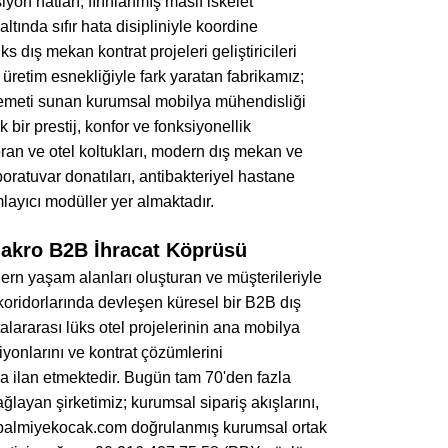
n hatları, fırınlanmış masif iskelet
tında sıfır hata disipliniyle koordine
 dış mekan kontrat projeleri geliştiricileri
üretim esnekliğiyle fark yaratan fabrikamız;
avemeti sunan kurumsal mobilya mühendisliği
 bir prestij, konfor ve fonksiyonellik
ran ve otel koltukları, modern dış mekan ve
oratuvar donatıları, antibakteriyel hastane
ayıcı modüller yer almaktadır.
Makro B2B İhracat Köprüsü
odern yaşam alanları oluşturan ve müşterileriyle
t koridorlarında devleşen küresel bir B2B dış
alararası lüks otel projelerinin ana mobilya
iyonlarını ve kontrat çözümlerini
 ilan etmektedir. Bugün tam 70'den fazla
layan şirketimiz; kurumsal sipariş akışlarını,
fo@palmiyekocak.com doğrulanmış kurumsal ortak