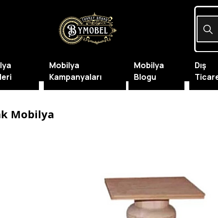
lya
Mobilya
Mobilya
Dış
leri
Kampanyaları
Blogu
Ticar
ak Mobilya