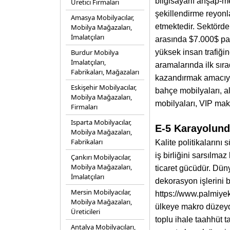
bilgisayarlı ahşap-m
Üretici Firmaları
şekillendirme reyonla
Amasya Mobilyacılar,
etmektedir. Sektörde 
Mobilya Mağazaları,
İmalatçıları
arasında $7.000$ par
Burdur Mobilya
yüksek insan trafiği
İmalatçıları,
aramalarında ilk sıra
Fabrikaları, Mağazaları
kazandırmak amacıyla
Eskişehir Mobilyacılar,
bahçe mobilyaları, a
Mobilya Mağazaları,
mobilyaları, VIP mak
Firmaları
Isparta Mobilyacılar,
E-5 Karayolund
Mobilya Mağazaları,
Fabrikaları
Kalite politikalarını
iş birliğini sarsılma
Çankırı Mobilyacılar,
Mobilya Mağazaları,
ticaret gücüdür. Düny
İmalatçıları
dekorasyon işlerini b
Mersin Mobilyacılar,
https://www.palmiye
Mobilya Mağazaları,
ülkeye makro düzeyde
Üreticileri
toplu ihale taahhüt 
Antalya Mobilyacıları,