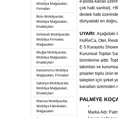
e-posta kanalı üzeri
Mobilya Mağazaları,
çok hatlı santral), 
Firmaları
destek hattı üzerinde
Bolu Mobilyacılar,
dünyadaki en doğru, e
Mobilya Mağazaları,
İmalatçıları
UYARI:
Aşağıdaki i
Kırklareli Mobilyacılar,
Mobilya Firmaları,
HoReCa, Otel, Resto
Mağazaları
E-5 Karayolu Showro
Muğla Mobilyacılar,
Kurumsal Toptan Satı
Mobilya Mağazaları,
birimlerine aittir. T
İmalatçıları
takımları ve kurumsa
Kastamonu Mobilya
projeler toplu ürün t
Mağazaları, Firmaları
talepleri için şirket
Sakarya Mobilyacılar,
kanalları üzerinden r
Mobilya Mağazaları,
İmalatçıları
PALMİYE KOÇAK
Manisa Mobilyacılar,
Mobilya Fabrikaları,
Mağazaları
Marka Adı: Pal