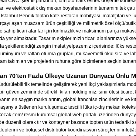
etal CNC işleme parkurları, tam otomatik esnek döşeme konfeksiyo
rı ve elektrostatik dış mekan boyahanelerinin tamamını tek çatı al
İstanbul Pendik toptan kafe-restoran mobilyası imalatçıları ve lüks
çayı aşan muazzam ürün çeşitliliği ve milimetrik özel ölçü/butik 
ne sahip ticari alanlar için kırılmazlık ve maksimum parça muk
da yer almaktadır. Tasarım ekiplerimizin ticari alanlarınıza yüksek
 şekillendirdiği zengin imalat yelpazemiz içerisinde; lüks resto
lüminyum ve rattan oturma grupları, mukavemetli okul sıra ve lab
am takımları ve projelerin ruhuna göre biçimlenen seçkin tamaml
an 70'ten Fazla Ülkeye Uzanan Dünyaca Ünlü 
 sürdürülebilirlik temelinde geliştirerek yenilikçi yaklaşımlarla m
z bir güven zemininde sürekli kılan holdingimiz; sınır ötesi ticare
anın en saygın markalarının, global franchise zincirlerinin ve kıt
aşarıyla üstlenen kuruluşumuz; tescilli lüks iç-dış mekan koleks
kocak.com/
resmi kurumsal global web portalı üzerinden dünyaya
 düzenli olarak tır ve konteyner bazında toptan ürün tedariki sağ
taleplerini ve bölgesel distribütör koordinasyon süreçlerini in