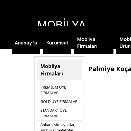
MOBİLYA
KAMPANYALARI
Mobilya
Mobi
Anasayfa
Kurumsal
Firmaları
Ürün
Mobilya
Palmiye Koç
Firmaları
PREMİUM ÜYE
FİRMALAR
GOLD ÜYE FİRMALAR
STANDART ÜYE
FİRMALAR
Ankara Mobilyacılar,
Mobilya İmalatçıları,