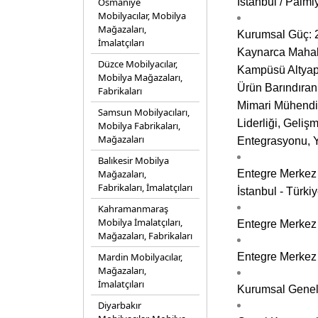
Osmaniye
İstanbul / Palm
Mobilyacılar, Mobilya
Mağazaları,
Kurumsal Güç: 2
İmalatçıları
Kaynarca Mahall
Düzce Mobilyacılar,
Kampüsü Altyapı
Mobilya Mağazaları,
Ürün Barındıran 
Fabrikaları
Mimari Mühendis
Samsun Mobilyacıları,
Liderliği, Geli
Mobilya Fabrikaları,
Mağazaları
Entegrasyonu, Y
Balıkesir Mobilya
Mağazaları,
Entegre Merkez 
Fabrikaları, İmalatçıları
İstanbul - Türki
Kahramanmaraş
Mobilya İmalatçıları,
Entegre Merkez 
Mağazaları, Fabrikaları
Mardin Mobilyacılar,
Entegre Merkez 
Mağazaları,
İmalatçıları
Kurumsal Genel 
Diyarbakır