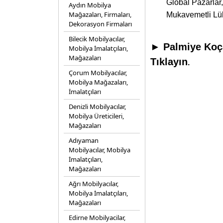
Global Pazarlar,
Aydın Mobilya
Mağazaları, Firmaları,
Mukavemetli Lük
Dekorasyon Firmaları
Bilecik Mobilyacılar,
► Palmiye Koça
Mobilya İmalatçıları,
Mağazaları
Tıklayın
.
Çorum Mobilyacılar,
Mobilya Mağazaları,
İmalatçıları
Denizli Mobilyacılar,
Mobilya Üreticileri,
Mağazaları
Adıyaman
Mobilyacılar, Mobilya
İmalatçıları,
Mağazaları
Ağrı Mobilyacılar,
Mobilya İmalatçıları,
Mağazaları
Edirne Mobilyacilar,