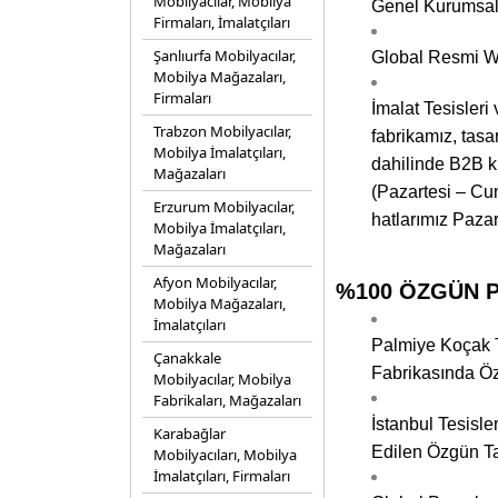
Mobilyacılar, Mobilya
Genel Kurumsal
Firmaları, İmalatçıları
Şanlıurfa Mobilyacılar,
Global Resmi We
Mobilya Mağazaları,
Firmaları
İmalat Tesisler
Trabzon Mobilyacılar,
fabrikamız, tas
Mobilya İmalatçıları,
dahilinde B2B ku
Mağazaları
(Pazartesi – Cum
Erzurum Mobilyacılar,
hatlarımız Pazar
Mobilya İmalatçıları,
Mağazaları
Afyon Mobilyacılar,
%100 ÖZGÜN PA
Mobilya Mağazaları,
İmalatçıları
Palmiye Koçak T
Çanakkale
Fabrikasında Öz
Mobilyacılar, Mobilya
Fabrikaları, Mağazaları
İstanbul Tesisle
Karabağlar
Edilen Özgün Ta
Mobilyacıları, Mobilya
İmalatçıları, Firmaları