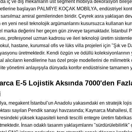
lında iç ve dış mekanların üst segment mobilya dekorasyon bileşen
iyetlerine başlayan PALMİYE KOÇAK MOBİLYA, endüstriyel kontra
 sarsılmaz amiral gemilerinden biridir. Çeyrek asra yaklaşan de
n en yeni nesil teknolojik argümanlarını kusursuzca kullanan kur
esel marka değerini her geçen gün zirveye taşımaktadır. İstanbul
ısı, profesyonel uzman kadrosu ve ileri teknoloji üretim sistemle
ul, hastane, kurumsal ofis ve lüks villa projeleri için "Şık ve D
varyasyonu üretmektedir. Kendi özgün ve ödüllü koleksiyonlarının
al alıcıların kendilerine has özel proje modellerini de milimetrik
alite yönetimi anlayışıyla dünyada konfor endüstrisine tamamen 
rca E-5 Lojistik Aksında 7000'den Fazl
i
a, megakent İstanbul’un Anadolu yakasındaki en stratejik lojisti
noktası sayılan Pendik sanayi havzasında; Kaynarca Mahallesi,
dresindeki yüksek kapasiteli kendi tescilli entegre üretim fabri
mektedir. İnsan odaklı tasarım yaklaşımlarını "sürdürülebilirlik"