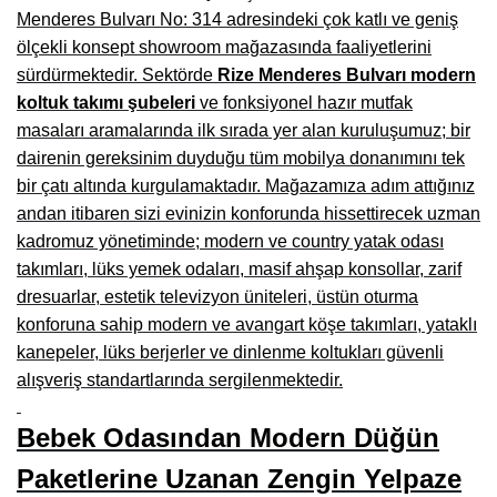
Manisa Mobilyacılar, Mobilya Fabrikaları, Mağazaları
Menderes Bulvarı No: 314 adresindeki çok katlı ve geniş
ölçekli konsept showroom mağazasında faaliyetlerini
Osmaniye Mobilyacılar, Mobilya Mağazaları, İmalatçıları
sürdürmektedir. Sektörde
Rize Menderes Bulvarı modern
Düzce Mobilyacılar, Mobilya Mağazaları, Fabrikaları
koltuk takımı şubeleri
ve fonksiyonel hazır mutfak
masaları aramalarında ilk sırada yer alan kuruluşumuz; bir
Samsun Mobilyacıları, Mobilya Fabrikaları, Mağazaları
dairenin gereksinim duyduğu tüm mobilya donanımını tek
Balıkesir Mobilya Mağazaları, Fabrikaları, İmalatçıları
bir çatı altında kurgulamaktadır. Mağazamıza adım attığınız
andan itibaren sizi evinizin konforunda hissettirecek uzman
Kahramanmaraş Mobilya İmalatçıları, Mağazaları, Fabrikaları
kadromuz yönetiminde; modern ve country yatak odası
takımları, lüks yemek odaları, masif ahşap konsollar, zarif
Mardin Mobilyacılar, Mağazaları, İmalatçıları
dresuarlar, estetik televizyon üniteleri, üstün oturma
Diyarbakır Mobilyacılar, Mobilya Firmaları, İmalatçıları
konforuna sahip modern ve avangart köşe takımları, yataklı
kanepeler, lüks berjerler ve dinlenme koltukları güvenli
Şanlıurfa Mobilyacılar, Mobilya Mağazaları, Firmaları
alışveriş standartlarında sergilenmektedir.
Trabzon Mobilyacılar, Mobilya İmalatçıları, Mağazaları
Bebek Odasından Modern Düğün
Erzurum Mobilyacılar, Mobilya İmalatçıları, Mağazaları
Paketlerine Uzanan Zengin Yelpaze
Afyon Mobilyacılar, Mobilya Mağazaları, İmalatçıları