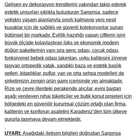
Gelişen ev dekorasyon trendlerini yakından takip ederek
Çanakkale Mobilyacılar, Mobilya Fabrikaları, Mağazaları
estetik unsurları şıklıkla buluşturan Sargınsa, sadece
yetişkin yaşam alanlarıyla sınırlı kalmayıp yeni nesil
Karabağlar Mobilyacıları, Mobilya İmalatçıları, Firmaları
kuşaklar için de sağlıklı ve güvenli koleksiyonlar sunan
Aydın Mobilya Mağazaları, Firmaları, Dekorasyon Firmaları
bütünsel bir markadır. Evlilik hazırlığı yapan çiftlerin işini
büyük ölçüde kolaylaştıran lüks ve ekonomik modern
Bilecik Mobilyacılar, Mobilya İmalatçıları, Mağazaları
düğün paketlerinin yanı sıra genç odası, çocuk odası,
Çorum Mobilyacılar, Mobilya Mağazaları, İmalatçıları
fonksiyonel bebek odası takımları, uyku kalitesini zirveye
taşıyan ortopedik yatak, sandıklı baza ve estetik başlık
Denizli Mobilyacılar, Mobilya Üreticileri, Mağazaları
setleri, kitaplıklar, puflar, yan ve orta sehpa modelleri de
Adıyaman Mobilyacılar, Mobilya İmalatçıları, Mağazaları
şirketimizin zengin ürün gamı içerisinde yer almaktadır.
Rize ve çevre illerdeki perakende alıcılar, evini baştan
Ağrı Mobilyacılar, Mobilya İmalatçıları, Mağazaları
aşağı yenileyen nihai tüketiciler ve butik konut projeleri için
bölgedeki en güvenilir kurumsal çözüm ortağı olan firma,
Edirne Mobilyacilar, Mobilya İmalatçıları, Mağazaları
kalitenin ve konforun asaletini Karadeniz’den tüm ülkeye
Erzincan Mobilyacılar, Mobilya İmalatçıları, Mağazaları
gururla taşımaya devam etmektedir.
Yozgat Mobilya Mağazaları, İmalatçıları, Mobilyacıları
UYARI:
Aşağıdaki iletişim bilgileri doğrudan Sargınsa