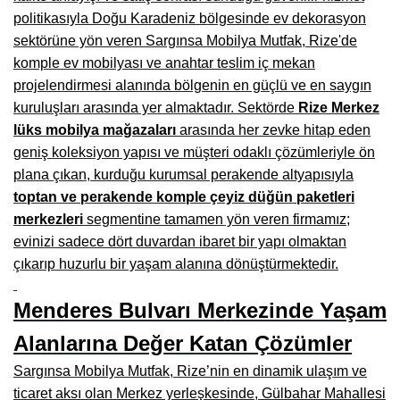
politikasıyla Doğu Karadeniz bölgesinde ev dekorasyon
Burdur Mobilya İmalatçıları, Fabrikaları, Mağazaları
sektörüne yön veren Sargınsa Mobilya Mutfak, Rize'de
Eskişehir Mobilyacılar, Mobilya Mağazaları, Firmaları
komple ev mobilyası ve anahtar teslim iç mekan
projelendirmesi alanında bölgenin en güçlü ve en saygın
Isparta Mobilyacılar, Mobilya Mağazaları, Fabrikaları
kuruluşları arasında yer almaktadır. Sektörde
Rize Merkez
Çankırı Mobilyacılar, Mobilya Mağazaları, İmalatçıları
lüks mobilya mağazaları
arasında her zevke hitap eden
geniş koleksiyon yapısı ve müşteri odaklı çözümleriyle ön
Mersin Mobilyacılar, Mobilya Mağazaları, Üreticileri
plana çıkan, kurduğu kurumsal perakende altyapısıyla
toptan ve perakende komple çeyiz düğün paketleri
Antalya Mobilyacıları, Mobilya Mağazaları, Firmaları
merkezleri
segmentine tamamen yön veren firmamız;
Bolu Mobilyacılar, Mobilya Mağazaları, İmalatçıları
evinizi sadece dört duvardan ibaret bir yapı olmaktan
çıkarıp huzurlu bir yaşam alanına dönüştürmektedir.
Kırklareli Mobilyacılar, Mobilya Firmaları, Mağazaları
Muğla Mobilyacılar, Mobilya Mağazaları, İmalatçıları
Menderes Bulvarı Merkezinde Yaşam
Kastamonu Mobilya Mağazaları, Firmaları
Alanlarına Değer Katan Çözümler
Sargınsa Mobilya Mutfak, Rize’nin en dinamik ulaşım ve
Sakarya Mobilyacılar, Mobilya Mağazaları, İmalatçıları
ticaret aksı olan Merkez yerleşkesinde, Gülbahar Mahallesi