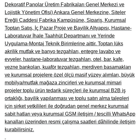
Dekoratif Panolar Üretim Fabrikaları Genel Merkezi ve
Lojistik Yönetim Ofisi) Ankara Genel Merkezine, Siteler
Ereğli Caddesi Fabrika Kampüsüne, Sipariş, Kurumsal
Toptan Satış, İç Pazar Proje ve Bayilik Altyapısı, Hastane-
Laboratuvar İhale Taahhüt Departmanı ve Yerinde
Uygulama-Montaj Teknik Birimlerine aittir. Toptan lüks
akrilik mutfak ve banyo tezgahları, entegre lavabo ve
evyeler, hastane-laboratuvar tezgahları, otel, bar, kafe,
vezne bankoları, kuaför tezgahları, merdiven basamakları
ve kurumsal projelere özel ölçü masif yüzey alımları, büyük
mobilya/mutfak mağaza zincirleri ve kurumsal mimari
projeler toplu ürün tedarik süreçleri ile kurumsal B2B iş
ortaklığı, bayilik yapılanması ve toplu satın alma talepleri
için şirket yetkilileri ile doğrudan genel merkez kurumsal
sabit hatları veya kurumsal GSM iletişim / tescilli WhatsApp
kanalları üzerinden resmi çalışma saatleri dâhilinde iletişim
kurabilirsiniz.