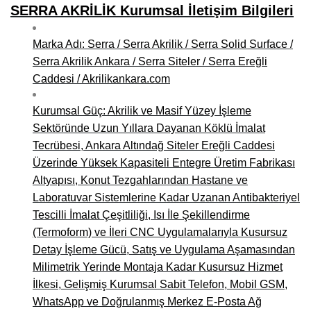
SERRA AKRİLİK Kurumsal İletişim Bilgileri
Marka Adı: Serra / Serra Akrilik / Serra Solid Surface /
Serra Akrilik Ankara / Serra Siteler / Serra Ereğli
Caddesi / Akrilikankara.com
Kurumsal Güç: Akrilik ve Masif Yüzey İşleme
Sektöründe Uzun Yıllara Dayanan Köklü İmalat
Tecrübesi, Ankara Altındağ Siteler Ereğli Caddesi
Üzerinde Yüksek Kapasiteli Entegre Üretim Fabrikası
Altyapısı, Konut Tezgahlarından Hastane ve
Laboratuvar Sistemlerine Kadar Uzanan Antibakteriyel
Tescilli İmalat Çeşitliliği, Isı İle Şekillendirme
(Termoform) ve İleri CNC Uygulamalarıyla Kusursuz
Detay İşleme Gücü, Satış ve Uygulama Aşamasından
Milimetrik Yerinde Montaja Kadar Kusursuz Hizmet
İlkesi, Gelişmiş Kurumsal Sabit Telefon, Mobil GSM,
WhatsApp ve Doğrulanmış Merkez E-Posta Ağ