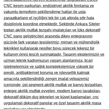
CNC kesim parkurları, endüstriyel akrilik fırınlama ve
Çanakkale Mobilyacılar, Mobilya Fabrikaları, Mağazaları
vakumlu termoform şekillendirme hatları ile usta
Karabağlar Mobilyacıları, Mobilya İmalatçıları, Firmaları
zanaatkarların el işçiliğini tek bir çatı altında sıfır hata
disipliniyle koordine etmektedir. Sektörde Ankara Siteler
Aydın Mobilya Mağazaları, Firmaları, Dekorasyon Firmaları
toptan akrilik mutfak tezgahı imalatçıları ve lüks dekoratif
Bilecik Mobilyacılar, Mobilya İmalatçıları, Mağazaları
CNC pano geliştiricileri arasında dikey entegrasyon
gücüyle fark yaratan tesislerimiz; mimari ve mühendislik
Çorum Mobilyacılar, Mobilya Mağazaları, İmalatçıları
teknikleri kullanarak nesiller boyu sürecek lekesiz bir
kullanım ömrü tescili sunmaktadır. Tasarım ekiplerimizin ve
Denizli Mobilyacılar, Mobilya Üreticileri, Mağazaları
uzman teknik kadromuzun yaşam alanlarınıza, ticari
Adıyaman Mobilyacılar, Mobilya İmalatçıları, Mağazaları
işletmelerinize ve sağlık komplekslerinize yüksek bir
prestij, antibakteriyel koruma ve işlevsellik katmak
Ağrı Mobilyacılar, Mobilya İmalatçıları, Mağazaları
amacıyla şekillendirdiği zengin imalat yelpazemiz
Edirne Mobilyacilar, Mobilya İmalatçıları, Mağazaları
içerisinde; üst segment akrilik mutfak ve banyo tezgahları,
entegre akrilik mutfak evyeleri, modern banyo lavaboları,
Erzincan Mobilyacılar, Mobilya İmalatçıları, Mağazaları
dekoratif döküm duş tekneleri ve küvet kaplamaları, cnc
Yozgat Mobilya Mağazaları, İmalatçıları, Mobilyacıları
uygulamalı dekoratif panolar ve özel tasarım akrilik masa