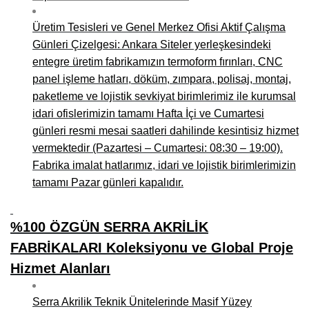
Üretim Tesisleri ve Genel Merkez Ofisi Aktif Çalışma
Günleri Çizelgesi: Ankara Siteler yerleşkesindeki
entegre üretim fabrikamızın termoform fırınları, CNC
panel işleme hatları, döküm, zımpara, polisaj, montaj,
paketleme ve lojistik sevkiyat birimlerimiz ile kurumsal
idari ofislerimizin tamamı Hafta İçi ve Cumartesi
günleri resmi mesai saatleri dahilinde kesintisiz hizmet
vermektedir (Pazartesi – Cumartesi: 08:30 – 19:00).
Fabrika imalat hatlarımız, idari ve lojistik birimlerimizin
tamamı Pazar günleri kapalıdır.
%100 ÖZGÜN SERRA AKRİLİK
FABRİKALARI Koleksiyonu ve Global Proje
Hizmet Alanları
Serra Akrilik Teknik Ünitelerinde Masif Yüzey