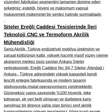
yüzeyleri fabrikaları segmentini tamamen domine eden
Manisa Mobilyacılar, Mobilya Fabrikaları, Mağazaları
şirketimiz; estetiği, hijyeni ve maksimum yapısal
Osmaniye Mobilyacılar, Mobilya Mağazaları, İmalatçıları
mukavemeti mükemmel bir sentez halinde sunmaktadır.
Düzce Mobilyacılar, Mobilya Mağazaları, Fabrikaları
Siteler Ereğli Caddesi Tesislerinde İleri
Samsun Mobilyacıları, Mobilya Fabrikaları, Mağazaları
Teknoloji CNC ve Termoform Akrilik
Balıkesir Mobilya Mağazaları, Fabrikaları, İmalatçıları
Mühendisliği
Serra Akrilik, Türkiye endüstriyel mobilya üretiminin ve
Kahramanmaraş Mobilya İmalatçıları, Mağazaları, Fabrikaları
zanaat kültürünün kalbi, yüksek hacimli masif yüzey işleme
Mardin Mobilyacılar, Mağazaları, İmalatçıları
akslarının merkez üssü sayılan Ankara Siteler
yerleşkesinde; Ereğli Caddesi No: 64-7 Siteler, Altındağ /
Diyarbakır Mobilyacılar, Mobilya Firmaları, İmalatçıları
Ankara - Türkiye adresindeki yüksek kapasiteli kendi
Şanlıurfa Mobilyacılar, Mobilya Mağazaları, Firmaları
tescilli entegre fabrikasında ve modern tasarım
stüdyosunda imalat operasyonlarını yürütmektedir.
Trabzon Mobilyacılar, Mobilya İmalatçıları, Mağazaları
Gözeneksiz yapısı sayesinde %100 hijyenik, leke
tutmayan, ek yeri belli olmayan ve darbelere karşı
Erzurum Mobilyacılar, Mobilya İmalatçıları, Mağazaları
sarsılmaz bir dirence sahip olan birinci sınıf akrilik
Afyon Mobilyacılar, Mobilya Mağazaları, İmalatçıları
hammaddelerini işleyen tesislerimiz; bilgisayarlı esnek