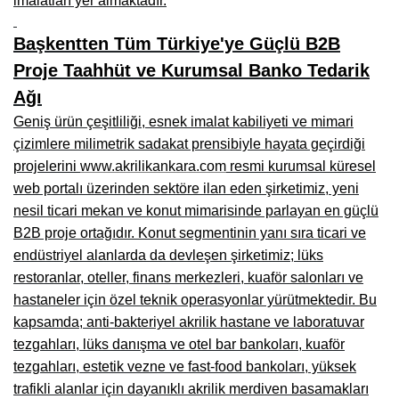
imalatları yer almaktadır.
Kars Mobilya İmalatçıları, Mağazaları, Mobilyacılar
Başkentten Tüm Türkiye'ye Güçlü B2B
Kırşehir Mobilya İmalatçıları, Firmaları, Mobilyacılar
Proje Taahhüt ve Kurumsal Banko Tedarik
Kütahya Mobilya İmalatçıları, Mağazaları, Mobilyacılar
Ağı
Malatya Mobilyacılar, Mağazaları, İmalatçıları, Fabrikaları
Geniş ürün çeşitliliği, esnek imalat kabiliyeti ve mimari
çizimlere milimetrik sadakat prensibiyle hayata geçirdiği
Sinop Mobilya İmalatçıları, Mağazaları, Mobilyacılar
projelerini
www.akrilikankara.com
resmi kurumsal küresel
Tekirdağ Mobilyacılar, Mobilya İmalatçıları, Mağazaları
web portalı üzerinden sektöre ilan eden şirketimiz, yeni
nesil ticari mekan ve konut mimarisinde parlayan en güçlü
Muş Mobilya İmalatçıları, Mağazaları, Mobilyacılar
B2B proje ortağıdır. Konut segmentinin yanı sıra ticari ve
Nevşehir Mobilyacılar, Mobilya İmalatçıları, Mağazaları
endüstriyel alanlarda da devleşen şirketimiz; lüks
restoranlar, oteller, finans merkezleri, kuaför salonları ve
Ordu Mobilya Mağazaları, İmalatçıları, Mobilyacılar
hastaneler için özel teknik operasyonlar yürütmektedir. Bu
Rize Mobilyacılar, Mobilya İmalatçıları, Mağazaları
kapsamda; anti-bakteriyel akrilik hastane ve laboratuvar
tezgahları, lüks danışma ve otel bar bankoları, kuaför
Sivas Mobilya Fabrikaları, Üreticileri, Mağazaları
tezgahları, estetik vezne ve fast-food bankoları, yüksek
trafikli alanlar için dayanıklı akrilik merdiven basamakları
Tokat Mobilyacılar, Mobilya Mağazaları, İmalatçıları