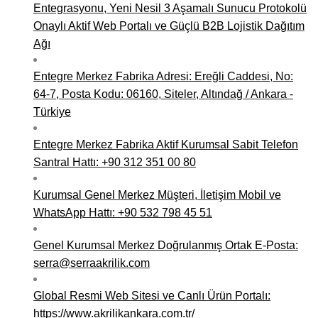
Entegrasyonu, Yeni Nesil 3 Aşamalı Sunucu Protokolü
Onaylı Aktif Web Portalı ve Güçlü B2B Lojistik Dağıtım
Ağı
Entegre Merkez Fabrika Adresi: Ereğli Caddesi, No:
64-7, Posta Kodu: 06160, Siteler, Altındağ / Ankara -
Türkiye
Entegre Merkez Fabrika Aktif Kurumsal Sabit Telefon
Santral Hattı: +90 312 351 00 80
Kurumsal Genel Merkez Müşteri, İletişim Mobil ve
WhatsApp Hattı: +90 532 798 45 51
Genel Kurumsal Merkez Doğrulanmış Ortak E-Posta:
serra@serraakrilik.com
Global Resmi Web Sitesi ve Canlı Ürün Portalı:
https://www.akrilikankara.com.tr/