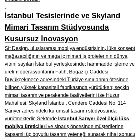
Manisa Mobilyacılar, Mobilya Fabrikaları, Mağazaları
İstanbul Tesislerinde ve Skyland
Osmaniye Mobilyacılar, Mobilya Mağazaları, İmalatçıları
Mimari Tasarım Stüdyosunda
Düzce Mobilyacılar, Mobilya Mağazaları, Fabrikaları
Kusursuz İnovasyon
Samsun Mobilyacıları, Mobilya Fabrikaları, Mağazaları
Sit Design, uluslararası mobilya endüstrisinin, lüks konsept
Balıkesir Mobilya Mağazaları, Fabrikaları, İmalatçıları
mağazacılığının ve mega iç mimari iş projelerinin dünya
Kahramanmaraş Mobilya İmalatçıları, Mağazaları, Fabrikaları
vitrini sayılan İstanbul yerleşkesinde; hammadde işleme ve
üretim operasyonlarını Fatih, Boğaziçi Caddesi
Mardin Mobilyacılar, Mağazaları, İmalatçıları
Büyükçekmece adresindeki Türkiye sınırlarının ötesinde
bilinen yüksek kapasiteli fabrikasında yürütürken; seçkin
Diyarbakır Mobilyacılar, Mobilya Firmaları, İmalatçıları
mimari tasarım ve perakende faaliyetlerini ise Huzur
Şanlıurfa Mobilyacılar, Mobilya Mağazaları, Firmaları
Mahallesi, Skyland İstanbul, Cendere Caddesi No: 114
Sarıyer adresindeki kurumsal tasarım stüdyosunda
Trabzon Mobilyacılar, Mobilya İmalatçıları, Mağazaları
yürütmektedir. Sektörde
İstanbul Sarıyer özel ölçü lüks
Erzurum Mobilyacılar, Mobilya İmalatçıları, Mağazaları
mobilya üreticileri
ve sipariş öncesinde müşterilerine
kapsamlı üç boyutlu tasarım yeteneği sunarak nihai sonucu
Afyon Mobilyacılar, Mobilya Mağazaları, İmalatçıları