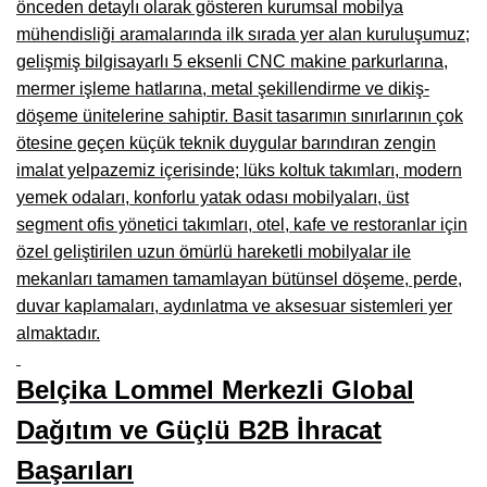
önceden detaylı olarak gösteren kurumsal mobilya
Çanakkale Mobilyacılar, Mobilya Fabrikaları, Mağazaları
mühendisliği aramalarında ilk sırada yer alan kuruluşumuz;
gelişmiş bilgisayarlı 5 eksenli CNC makine parkurlarına,
Karabağlar Mobilyacıları, Mobilya İmalatçıları, Firmaları
mermer işleme hatlarına, metal şekillendirme ve dikiş-
döşeme ünitelerine sahiptir. Basit tasarımın sınırlarının çok
Aydın Mobilya Mağazaları, Firmaları, Dekorasyon Firmaları
ötesine geçen küçük teknik duygular barındıran zengin
Bilecik Mobilyacılar, Mobilya İmalatçıları, Mağazaları
imalat yelpazemiz içerisinde; lüks koltuk takımları, modern
yemek odaları, konforlu yatak odası mobilyaları, üst
Çorum Mobilyacılar, Mobilya Mağazaları, İmalatçıları
segment ofis yönetici takımları, otel, kafe ve restoranlar için
Denizli Mobilyacılar, Mobilya Üreticileri, Mağazaları
özel geliştirilen uzun ömürlü hareketli mobilyalar ile
mekanları tamamen tamamlayan bütünsel döşeme, perde,
Adıyaman Mobilyacılar, Mobilya İmalatçıları, Mağazaları
duvar kaplamaları, aydınlatma ve aksesuar sistemleri yer
Ağrı Mobilyacılar, Mobilya İmalatçıları, Mağazaları
almaktadır.
Edirne Mobilyacilar, Mobilya İmalatçıları, Mağazaları
Belçika Lommel Merkezli Global
Erzincan Mobilyacılar, Mobilya İmalatçıları, Mağazaları
Dağıtım ve Güçlü B2B İhracat
Yozgat Mobilya Mağazaları, İmalatçıları, Mobilyacıları
Başarıları