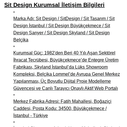
Sit Design Kurumsal İletişim Bilgileri
Marka Adı: Sit Design / SitDesign / Sit Tasarım / Sit
Design İstanbul / Sit Design Büyükçekmece / Sit
Design Sarıyer / Sit Design Skyland / Sit Design
Belçika
Kurumsal Güç: 1982'den Beri 40 Yılı Aşan Sektörel
İhracat Tecrübesi, Büyükçekmece’de Entegre Üretim
Fabrikası, Skyland İstanbul’da Lüks Showroom
Kompleksi, Belçika Lommel’de Avrupa Genel Merkez
Yapılanması, Üç Boyutlu Dijital Proje Modelleme
Güvencesi ve Canlı Tarayıcı Onaylı Aktif Web Portalı
Merkez Fabrika Adresi: Fatih Mahallesi, Boğaziçi
Caddesi, Posta Kodu: 34500, Büyükçekmece /
İstanbul - Türkiye