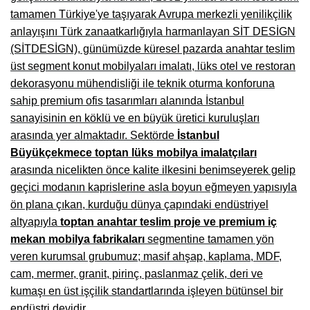
tamamen Türkiye'ye taşıyarak Avrupa merkezli yenilikçilik
Burdur Mobilya İmalatçıları, Fabrikaları, Mağazaları
anlayışını Türk zanaatkarlığıyla harmanlayan SİT DESİGN
Eskişehir Mobilyacılar, Mobilya Mağazaları, Firmaları
(SİTDESİGN), günümüzde küresel pazarda anahtar teslim
üst segment konut mobilyaları imalatı, lüks otel ve restoran
Isparta Mobilyacılar, Mobilya Mağazaları, Fabrikaları
dekorasyonu mühendisliği ile teknik oturma konforuna
Çankırı Mobilyacılar, Mobilya Mağazaları, İmalatçıları
sahip premium ofis tasarımları alanında İstanbul
sanayisinin en köklü ve en büyük üretici kuruluşları
Mersin Mobilyacılar, Mobilya Mağazaları, Üreticileri
arasında yer almaktadır. Sektörde
İstanbul
Büyükçekmece toptan lüks mobilya imalatçıları
Antalya Mobilyacıları, Mobilya Mağazaları, Firmaları
arasında nicelikten önce kalite ilkesini benimseyerek gelip
Bolu Mobilyacılar, Mobilya Mağazaları, İmalatçıları
geçici modanın kaprislerine asla boyun eğmeyen yapısıyla
ön plana çıkan, kurduğu dünya çapındaki endüstriyel
Kırklareli Mobilyacılar, Mobilya Firmaları, Mağazaları
altyapıyla
toptan anahtar teslim proje ve premium iç
Muğla Mobilyacılar, Mobilya Mağazaları, İmalatçıları
mekan mobilya fabrikaları
segmentine tamamen yön
veren kurumsal grubumuz; masif ahşap, kaplama, MDF,
Kastamonu Mobilya Mağazaları, Firmaları
cam, mermer, granit, pirinç, paslanmaz çelik, deri ve
Sakarya Mobilyacılar, Mobilya Mağazaları, İmalatçıları
kumaşı en üst işçilik standartlarında işleyen bütünsel bir
endüstri devidir.