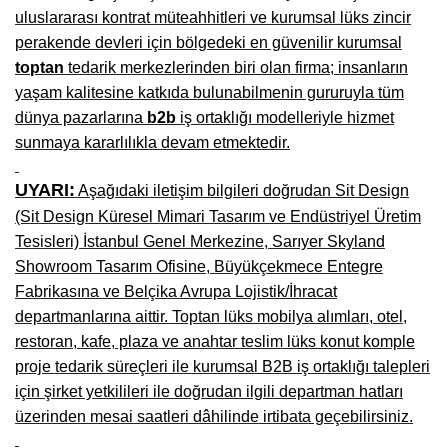
uluslararası kontrat müteahhitleri ve kurumsal lüks zincir
Niğde Mobilyacılar, Mobilya Firmaları, İmalatçıları
perakende devleri için bölgedeki en güvenilir kurumsal
toptan
tedarik merkezlerinden biri olan firma; insanların
Giresun Mobilya Mağazaları, İmalatçıları, Mobilyacıları
yaşam kalitesine katkıda bulunabilmenin gururuyla tüm
dünya pazarlarına
b2b
iş ortaklığı modelleriyle hizmet
sunmaya kararlılıkla devam etmektedir.
UYARI:
Aşağıdaki iletişim bilgileri doğrudan Sit Design
(Sit Design Küresel Mimari Tasarım ve Endüstriyel Üretim
Tesisleri) İstanbul Genel Merkezine, Sarıyer Skyland
Showroom Tasarım Ofisine, Büyükçekmece Entegre
Fabrikasına ve Belçika Avrupa Lojistik/İhracat
departmanlarına aittir. Toptan lüks mobilya alımları, otel,
restoran, kafe, plaza ve anahtar teslim lüks konut komple
proje tedarik süreçleri ile kurumsal B2B iş ortaklığı talepleri
için şirket yetkilileri ile doğrudan ilgili departman hatları
üzerinden mesai saatleri dâhilinde irtibata geçebilirsiniz.