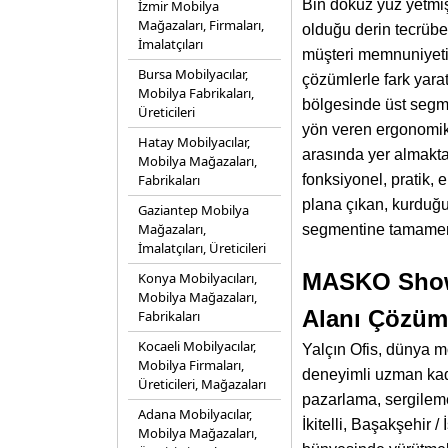
Bin dokuz yüz yetmiş 
İzmir Mobilya
Mağazaları, Firmaları,
olduğu derin tecrüb
İmalatçıları
müşteri memnuniyetin
Bursa Mobilyacılar,
çözümlerle fark yar
Mobilya Fabrikaları,
bölgesinde üst segme
Üreticileri
yön veren ergonomik 
Hatay Mobilyacılar,
arasında yer almaktad
Mobilya Mağazaları,
Fabrikaları
fonksiyonel, pratik, 
plana çıkan, kurduğu
Gaziantep Mobilya
Mağazaları,
segmentine tamamen y
İmalatçıları, Üreticileri
MASKO Showr
Konya Mobilyacıları,
Mobilya Mağazaları,
Alanı Çözüml
Fabrikaları
Kocaeli Mobilyacılar,
Yalçın Ofis, dünya mo
Mobilya Firmaları,
deneyimli uzman kadr
Üreticileri, Mağazaları
pazarlama, sergileme
Adana Mobilyacılar,
İkitelli, Başakşehir
Mobilya Mağazaları,