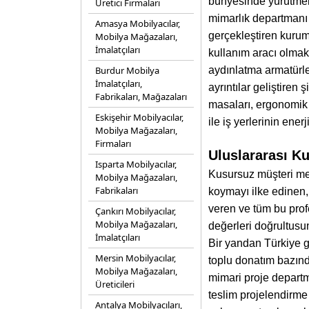
bünyesinde yürütmekt
Üretici Firmaları
mimarlık departmanı 
Amasya Mobilyacılar,
gerçekleştiren kurum
Mobilya Mağazaları,
İmalatçıları
kullanım aracı olmakt
Burdur Mobilya
aydınlatma armatürle
İmalatçıları,
ayrıntılar geliştiren
Fabrikaları, Mağazaları
masaları, ergonomik o
Eskişehir Mobilyacılar,
ile iş yerlerinin ene
Mobilya Mağazaları,
Firmaları
Uluslararası Ku
Isparta Mobilyacılar,
Kusursuz müşteri mem
Mobilya Mağazaları,
Fabrikaları
koymayı ilke edinen,
veren ve tüm bu prof
Çankırı Mobilyacılar,
Mobilya Mağazaları,
değerleri doğrultusu
İmalatçıları
Bir yandan Türkiye g
Mersin Mobilyacılar,
toplu donatım bazın
Mobilya Mağazaları,
mimari proje departm
Üreticileri
teslim projelendirme
Antalya Mobilyacıları,