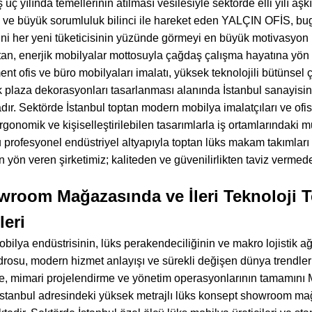
üç yılında temellerinin atılması vesilesiyle sektörde elli yılı a
e ve büyük sorumluluk bilinci ile hareket eden YALÇIN OFİS, b
i her yeni tüketicisinin yüzünde görmeyi en büyük motivasyon ka
atan, enerjik mobilyalar mottosuyla çağdaş çalışma hayatına 
nt ofis ve büro mobilyaları imalatı, yüksek teknolojili bütünsel
plaza dekorasyonları tasarlanması alanında İstanbul sanayisini
ır. Sektörde İstanbul toptan modern mobilya imalatçıları ve ofis 
ergonomik ve kişiselleştirilebilen tasarımlarla iş ortamlarındaki mu
 profesyonel endüstriyel altyapıyla toptan lüks makam takımları 
ön veren şirketimiz; kaliteden ve güvenilirlikten taviz vermede
oom Mağazasında ve İleri Teknoloji T
eri
bilya endüstrisinin, lüks perakendeciliğinin ve makro lojistik ağ
osu, modern hizmet anlayışı ve sürekli değişen dünya trendleri
, mimari projelendirme ve yönetim operasyonlarının tamamını M
 / İstanbul adresindeki yüksek metrajlı lüks konsept showroom 