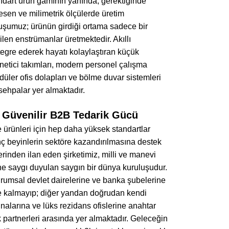
andart ürün gamının yanında, gerektiğinde
esen ve milimetrik ölçülerde üretim
luşumuz; ürünün girdiği ortama sadece bir
ilen enstrümanlar üretmektedir. Akıllı
tegre ederek hayatı kolaylaştıran küçük
önetici takımları, modern personel çalışma
düler ofis dolapları ve bölme duvar sistemleri
 sehpalar yer almaktadır.
in Güvenilir B2B Tedarik Gücü
 ürünleri için hep daha yüksek standartlar
ç beyinlerin sektöre kazandırılmasına destek
rinden ilan eden şirketimiz, milli ve manevi
ne saygı duyulan saygın bir dünya kuruluşudur.
urumsal devlet dairelerine ve banka şubelerine
e kalmayıp; diğer yandan doğrudan kendi
nalarına ve lüks rezidans ofislerine anahtar
 partnerleri arasında yer almaktadır. Geleceğin