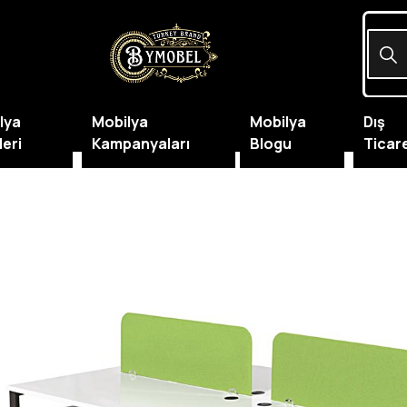
lya
Mobilya
Mobilya
Dış
leri
Kampanyaları
Blogu
Ticar