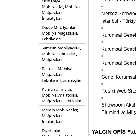
Osmaniye
Mobilyacılar, Mobilya
Mağazaları,
Merkez Showroom
İmalatçıları
İstanbul - Türki
Düzce Mobilyacılar,
Mobilya Mağazaları,
Kurumsal Genel 
Fabrikaları
Samsun Mobilyacıları,
Kurumsal Genel 
Mobilya Fabrikaları,
Mağazaları
Kurumsal Genel
Balıkesir Mobilya
Mağazaları,
Genel Kurumsal
Fabrikaları, İmalatçıları
Kahramanmaraş
Resmi Web Sites
Mobilya İmalatçıları,
Mağazaları, Fabrikaları
Showroom Aktif
Mardin Mobilyacılar,
Birimleri ve Müş
Mağazaları,
İmalatçıları
Diyarbakır
YALÇIN OFİS Fabr