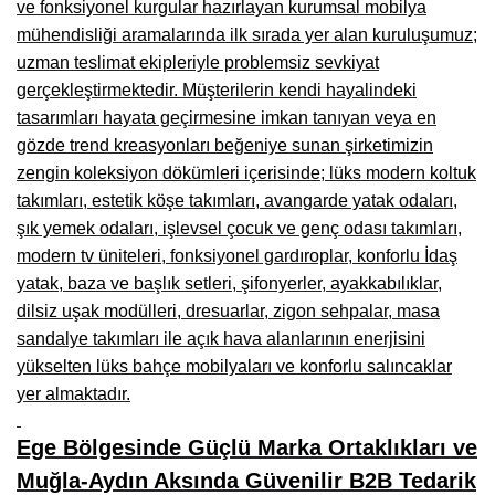
ve fonksiyonel kurgular hazırlayan kurumsal mobilya
Çanakkale Mobilyacılar, Mobilya Fabrikaları, Mağazaları
mühendisliği aramalarında ilk sırada yer alan kuruluşumuz;
uzman teslimat ekipleriyle problemsiz sevkiyat
Karabağlar Mobilyacıları, Mobilya İmalatçıları, Firmaları
gerçekleştirmektedir. Müşterilerin kendi hayalindeki
tasarımları hayata geçirmesine imkan tanıyan veya en
Aydın Mobilya Mağazaları, Firmaları, Dekorasyon Firmaları
gözde trend kreasyonları beğeniye sunan şirketimizin
Bilecik Mobilyacılar, Mobilya İmalatçıları, Mağazaları
zengin koleksiyon dökümleri içerisinde; lüks modern koltuk
takımları, estetik köşe takımları, avangarde yatak odaları,
Çorum Mobilyacılar, Mobilya Mağazaları, İmalatçıları
şık yemek odaları, işlevsel çocuk ve genç odası takımları,
Denizli Mobilyacılar, Mobilya Üreticileri, Mağazaları
modern tv üniteleri, fonksiyonel gardıroplar, konforlu İdaş
yatak, baza ve başlık setleri, şifonyerler, ayakkabılıklar,
Adıyaman Mobilyacılar, Mobilya İmalatçıları, Mağazaları
dilsiz uşak modülleri, dresuarlar, zigon sehpalar, masa
Ağrı Mobilyacılar, Mobilya İmalatçıları, Mağazaları
sandalye takımları ile açık hava alanlarının enerjisini
yükselten lüks bahçe mobilyaları ve konforlu salıncaklar
Edirne Mobilyacilar, Mobilya İmalatçıları, Mağazaları
yer almaktadır.
Erzincan Mobilyacılar, Mobilya İmalatçıları, Mağazaları
Ege Bölgesinde Güçlü Marka Ortaklıkları ve
Yozgat Mobilya Mağazaları, İmalatçıları, Mobilyacıları
Muğla-Aydın Aksında Güvenilir B2B Tedarik