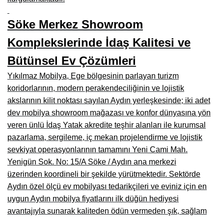
Manisa Mobilyacılar, Mobilya Fabrikaları, Mağazaları
Söke Merkez Showroom
Osmaniye Mobilyacılar, Mobilya Mağazaları, İmalatçıları
Komplekslerinde İdaş Kalitesi ve
Düzce Mobilyacılar, Mobilya Mağazaları, Fabrikaları
Bütünsel Ev Çözümleri
Samsun Mobilyacıları, Mobilya Fabrikaları, Mağazaları
Yıkılmaz Mobilya, Ege bölgesinin parlayan turizm
Balıkesir Mobilya Mağazaları, Fabrikaları, İmalatçıları
koridorlarının, modern perakendeciliğinin ve lojistik
Kahramanmaraş Mobilya İmalatçıları, Mağazaları, Fabrikaları
akslarının kilit noktası sayılan Aydın yerleşkesinde; iki adet
dev mobilya showroom mağazası ve konfor dünyasına yön
Mardin Mobilyacılar, Mağazaları, İmalatçıları
veren ünlü İdaş Yatak akredite teşhir alanları ile kurumsal
pazarlama, sergileme, iç mekan projelendirme ve lojistik
Diyarbakır Mobilyacılar, Mobilya Firmaları, İmalatçıları
sevkiyat operasyonlarının tamamını Yeni Cami Mah.
Şanlıurfa Mobilyacılar, Mobilya Mağazaları, Firmaları
Yenigün Sok. No: 15/A Söke / Aydın ana merkezi
üzerinden koordineli bir şekilde yürütmektedir. Sektörde
Trabzon Mobilyacılar, Mobilya İmalatçıları, Mağazaları
Aydın özel ölçü ev mobilyası tedarikçileri ve eviniz için en
Erzurum Mobilyacılar, Mobilya İmalatçıları, Mağazaları
uygun Aydın mobilya fiyatlarını ilk düğün hediyesi
avantajıyla sunarak kaliteden ödün vermeden şık, sağlam
Afyon Mobilyacılar, Mobilya Mağazaları, İmalatçıları