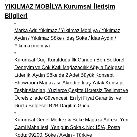
YIKILMAZ MOBİLYA Kurumsal İletişim
Bilgileri
Marka Adı: Yıkılmaz / Yıkılmaz Mobilya / Yıkılmaz
Aydın / Yıkılmaz Söke / İdaş Söke / İdaş Aydın /
Yikilmazmobilya
Kurumsal Güç: Kurulduğu İlk Günden Beri Sektörel
Deneyim ve Çok Katlı Mağazacılık Ağıyla Bölgesel
Liderlik, Aydın Söke’de 2 Adet Büyük Konsept
Showroom Mağazası, Akredite İdaş Yatak Konsept
Teşhir Alanları, Yüzlerce Çeşitte Ücretsiz Teslimat ve
Ücretsiz İade Güvencesi, En İyi Fiyat Garantisi ve
Güçlü Bölgesel B2B Dağıtım Gücü
Kurumsal Genel Merkez & Söke Mağaza Adresi: Yeni
Cami Mahallesi, Yenigün Sokak, No: 15/A, Posta
Kodu: 09200, Söke / Aydın - Türkiye