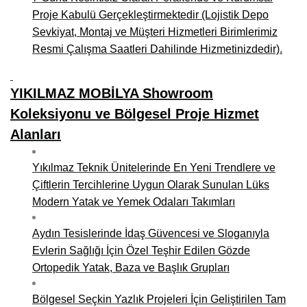
Proje Kabulü Gerçekleştirmektedir (Lojistik Depo
Sevkiyat, Montaj ve Müşteri Hizmetleri Birimlerimiz
Resmi Çalışma Saatleri Dahilinde Hizmetinizdedir).
YIKILMAZ MOBİLYA Showroom
Koleksiyonu ve Bölgesel Proje Hizmet
Alanları
Yıkılmaz Teknik Ünitelerinde En Yeni Trendlere ve
Çiftlerin Tercihlerine Uygun Olarak Sunulan Lüks
Modern Yatak ve Yemek Odaları Takımları
Aydın Tesislerinde İdaş Güvencesi ve Sloganıyla
Evlerin Sağlığı İçin Özel Teşhir Edilen Gözde
Ortopedik Yatak, Baza ve Başlık Grupları
Bölgesel Seçkin Yazlık Projeleri İçin Geliştirilen Tam