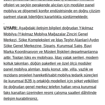
ofisleri ve seçkin perakende alıcıları için modüler panel
Niğde Mobilyacılar, Mobilya Firmaları, İmalatçıları
mobilya ve döşemeli konfor endüstrisinde en doğru çözüm
Giresun Mobilya Mağazaları, İmalatçıları, Mobilyacıları
partneri olarak liderliğini kararlılıkla sürdürmektedir.
UYARI:
Aşağıdaki iletişim bilgileri doğrudan Yıkılmaz
Mobilya (Yıkılmaz Mobilya Mağazalar Zinciri Genel
Merkezi, Söke Kompleksleri ve İdaş Teşhir Alanları) Aydın
Söke Genel Merkezine, Sipariş, Kurumsal Satış, Bayi
Marka Koordinasyon ve Müşteri İlişkileri departmanlarına
aittir. Toptan lüks ev mobilyası, İdaş yatak serileri, modern
koltuk takımları, düğün paketleri ve özel ölçü modüler
panel mobilya alımları, toplu konut, site, villa, yazlık ve
rezidans projeleri hareketli/sabit mobilya tedarik süreçleri
ile kurumsal B2B iş ortaklığı modelleri için şirket yetkilileri
ile doğrudan genel merkez telefon hatları veya kurumsal
faks kanalları üzerinden resmi çalışma saatleri dâhilinde
iletişim kurabilirsiniz.