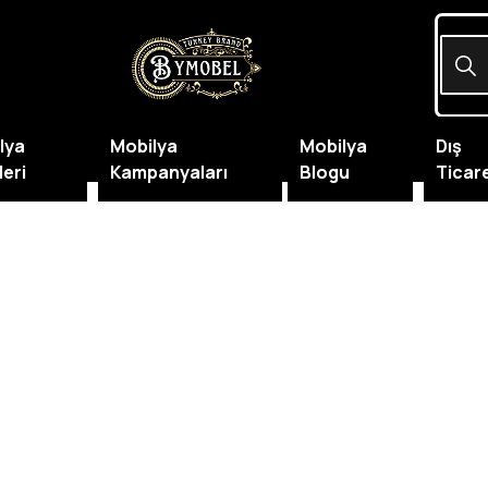
lya
Mobilya
Mobilya
Dış
leri
Kampanyaları
Blogu
Ticar