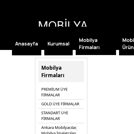
MOBİLYA
KAMPANYALARI
Mobilya
Mobi
Anasayfa
Kurumsal
Firmaları
Ürün
Mobilya
Firmaları
PREMİUM ÜYE
FİRMALAR
GOLD ÜYE FİRMALAR
STANDART ÜYE
FİRMALAR
Ankara Mobilyacılar,
Mobilya İmalatçıları,